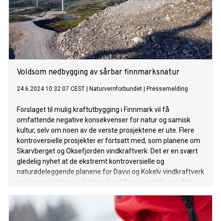
Voldsom nedbygging av sårbar finnmarksnatur
24.6.2024 10:32:07 CEST
|
Naturvernforbundet
|
Pressemelding
Forslaget til mulig kraftutbygging i Finnmark vil få
omfattende negative konsekvenser for natur og samisk
kultur, selv om noen av de verste prosjektene er ute. Flere
kontroversielle prosjekter er fortsatt med, som planene om
Skarvberget og Oksefjorden vindkraftverk. Det er en svært
gledelig nyhet at de ekstremt kontroversielle og
naturødeleggende planene for Davvi og Kokelv vindkraftverk
er ute av prosessen, til tross for at Davvi egentlig var det
som hadde kommet lengst. Dette viser at NVE har lyttet.