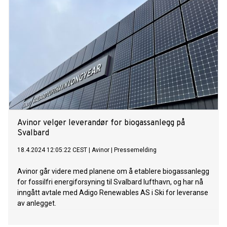
kundene. NVE vil fremover skjerpe tilsynet med ulovlig
bygging av energianlegg.
Avinor velger leverandør for biogassanlegg på
Svalbard
18.4.2024 12:05:22 CEST
|
Avinor
|
Pressemelding
Avinor går videre med planene om å etablere biogassanlegg
for fossilfri energiforsyning til Svalbard lufthavn, og har nå
inngått avtale med Adigo Renewables AS i Ski for leveranse
av anlegget.