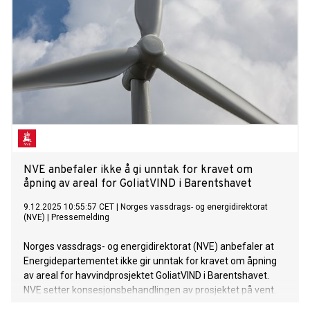
NVE anbefaler ikke å gi unntak for kravet om
åpning av areal for GoliatVIND i Barentshavet
9.12.2025 10:55:57 CET
|
Norges vassdrags- og energidirektorat
(NVE)
|
Pressemelding
Norges vassdrags- og energidirektorat (NVE) anbefaler at
Energidepartementet ikke gir unntak for kravet om åpning
av areal for havvindprosjektet GoliatVIND i Barentshavet.
NVE setter konsesjonsbehandlingen av prosjektet på vent.