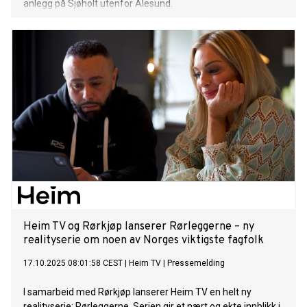
anlegg på Sjøholt utenfor Ålesund.
Heim TV og Rørkjøp lanserer Rørleggerne – ny
realityserie om noen av Norges viktigste fagfolk
17.10.2025 08:01:58 CEST
|
Heim TV
|
Pressemelding
I samarbeid med Rørkjøp lanserer Heim TV en helt ny
realityserie: Rørleggerne. Serien gir et nært og ekte innblikk i