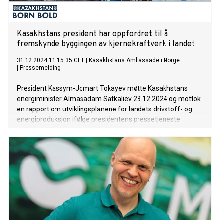
Kasakhstans president har oppfordret til å
fremskynde byggingen av kjernekraftverk i landet
31.12.2024 11:15:35 CET
|
Kasakhstans Ambassade i Norge
|
Pressemelding
President Kassym-Jomart Tokayev møtte Kasakhstans
energiminister Almasadam Satkaliev 23.12.2024 og mottok
en rapport om utviklingsplanene for landets drivstoff- og
energiproduksjon ifølge presidentens pressetjeneste
Akorda. På møtet drøftet man arbeidets målsetting,
oppnåelse og videre utvikling på drivstoff- og energifeltet i
Kasakhstan. Videre ble presidenten oppdatert på status i
flere store olje-, gass- og energiprosjekter i landet.
Energiministeren rapporterte om situasjonen i
fyringssesongen og forsyningen gjennom landets
eksisterende varme- og energianlegg. Tokayev ba
energiministeren å følge opp utfordringene i
fyringssesongen og bruke de potensielle mulighetene