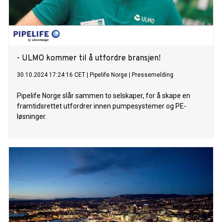
moderniseringen av landets energiinfrastruktur tilbyr.
Presidenten hadde spesiell fokus på viktigheten av å
fremskynde landets byggeprosjekt innen atomkraft. I
oktober 2024 vedtok Kasakhstans befolkning gjennom en
folkeavstemning å bygge landets første atomkraftverk.
- ULMO kommer til å utfordre bransjen!
30.10.2024 17:24:16 CET
|
Pipelife Norge
|
Pressemelding
Pipelife Norge slår sammen to selskaper, for å skape en
framtidsrettet utfordrer innen pumpesystemer og PE-
løsninger.