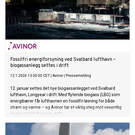
Fossilfri energiforsyning ved Svalbard lufthavn –
biogassanlegg settes i drift
12.1.2026 13:00:00 CET
|
Avinor
|
Pressemelding
12. januar settes det nye biogassanlegget ved Svalbard
lufthavn, Longyear i drift. Med flytende biogass (LBG) som
energibærer får lufthavnen en fossilfri løsning for både
strøm og varme – og Avinor tar et viktig steg mot vesentlig
lavere utslipp fra egen drift.