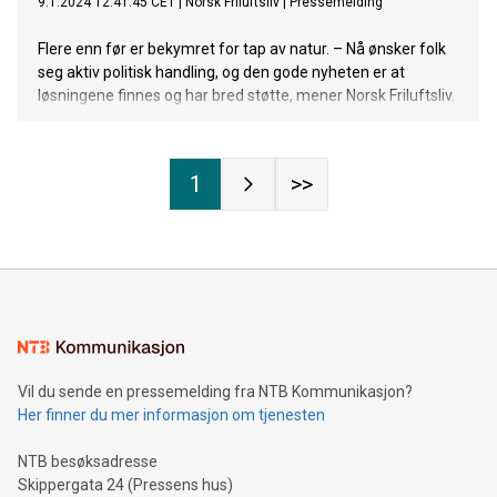
9.1.2024 12:41:45 CET
|
Norsk Friluftsliv
|
Pressemelding
Flere enn før er bekymret for tap av natur. – Nå ønsker folk
seg aktiv politisk handling, og den gode nyheten er at
løsningene finnes og har bred støtte, mener Norsk Friluftsliv.
1
>>
Vil du sende en pressemelding fra NTB Kommunikasjon?
Her finner du mer informasjon om tjenesten
NTB besøksadresse
Skippergata 24 (Pressens hus)