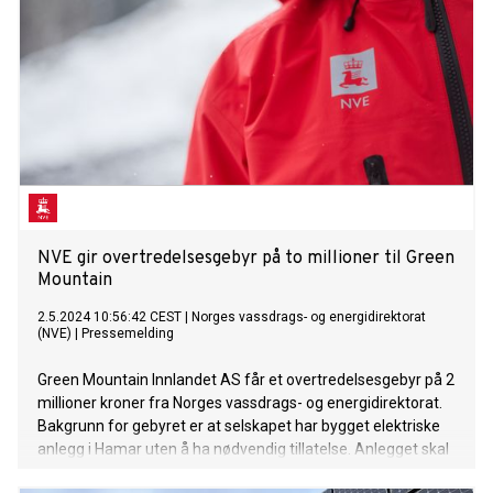
NVE gir overtredelsesgebyr på to millioner til Green
Mountain
2.5.2024 10:56:42 CEST
|
Norges vassdrags- og energidirektorat
(NVE)
|
Pressemelding
Green Mountain Innlandet AS får et overtredelsesgebyr på 2
millioner kroner fra Norges vassdrags- og energidirektorat.
Bakgrunn for gebyret er at selskapet har bygget elektriske
anlegg i Hamar uten å ha nødvendig tillatelse. Anlegget skal
forsyne et planlagt datasenter, der Tik-Tok er en av