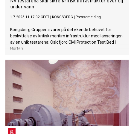
Ny testarena skal sikre kritisk infrastruktur over og
under vann
1.7.2025 11:17:02 CEST
|
KONGSBERG
|
Pressemelding
Kongsberg Gruppen svarer på det økende behovet for
beskyttelse av kritisk maritim infrastruktur med lanseringen
av en unik testarena: Oslofjord CMI Protection Test Bed i
Horten.