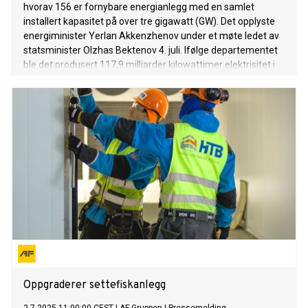
hvorav 156 er fornybare energianlegg med en samlet
installert kapasitet på over tre gigawatt (GW). Det opplyste
energiminister Yerlan Akkenzhenov under et møte ledet av
statsminister Olzhas Bektenov 4. juli. Ifølge departementet
ble det produsert 117,9 milliarder kilowattimer elektrisitet i
2024, mens det nasjonale strømforbruket passerte dette
nivået og nådde 119,9 milliarder kilowattimer, melder
statsministerens presseservice. En omfattende plan er
under utarbeidelse for å tilføre mer enn 26 gigawatt ny
kraftkapasitet innen 2035. I løpet av inneværende år ventes
det å bli satt i drift 621,5 megawatt ny kapasitet, hvorav
455,5 megawatt skal komme fra fornybare kilder. Blant de
strategiske prosjektene i overgangen til grønnere energi er
byggingen av kullkraftverk med lave utslipp, som Ekibastuz
GRES-3 med en kapasitet på 2,6 gigawatt, og et nytt
varmekraftverk i Kurchatov med en kapasitet på 600–700
megawatt. I tillegg planlegges e
Oppgraderer settefiskanlegg