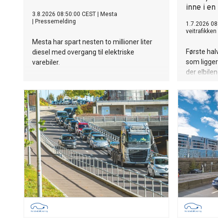
inne i en
3.8.2026 08:50:00 CEST
|
Mesta
|
Pressemelding
1.7.2026 08
veitrafikken
Mesta har spart nesten to millioner liter
Første hal
diesel med overgang til elektriske
som ligger 
varebiler.
der elbilen
deler av m
helelektri
million ele
bruktmarke
varebilmar
Juni-talle
blitt førs