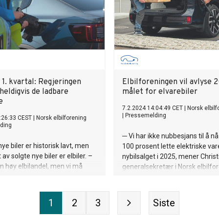
 1. kvartal: Regjeringen
Elbilforeningen vil avlyse 
heldigvis de ladbare
målet for elvarebiler
e
7.2.2024 14:04:49 CET
|
Norsk elbil
|
Pressemelding
:26:33 CEST
|
Norsk elbilforening
ding
─ Vi har ikke nubbesjans til å n
ye biler er historisk lavt, men
100 prosent lette elektriske vare
av solgte nye biler er elbiler. –
nybilsalget i 2025, mener Christ
en høy elbilandel, men vi må
generalsekretær i Norsk elbilfor
e opp skal vi rekke frem til
Elbilforeningen foreslår å gi op
menterer Christina Bu,
klimamålet og heller forplikte se
retær i Norsk elbilforening.
nytt klimamål som politikerne f
1
2
3
Siste
prøver å nå.