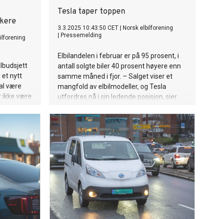
Tesla taper toppen
skere
3.3.2025 10:43:50 CET
|
Norsk elbilforening
|
Pressemelding
ilforening
Elbilandelen i februar er på 95 prosent, i
lbudsjett
antall solgte biler 40 prosent høyere enn
 et nytt
samme måned i fjor. – Salget viser et
kal være
mangfold av elbilmodeller, og Tesla
r ikke være
utfordres nå i sin ledende posisjon, sier
ør følges
Christina Bu, generalsekretær i Norsk
sier
elbilforening.