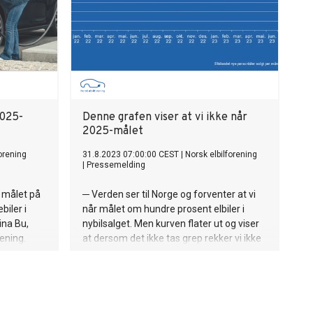
2025-
Denne grafen viser at vi ikke når
2025-målet
forening
31.8.2023 07:00:00 CEST
|
Norsk elbilforening
|
Pressemelding
å målet på
─ Verden ser til Norge og forventer at vi
biler i
når målet om hundre prosent elbiler i
ina Bu,
nybilsalget. Men kurven flater ut og viser
ening.
at dersom det ikke tas grep rekker vi ikke
p
frem til 2025, sier Christina Bu i Norsk
g til et
elbilforening.
aktisk