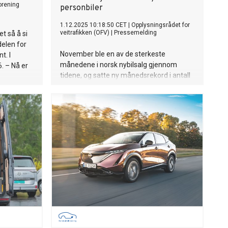
forening
personbiler
1.12.2025 10:18:50 CET
|
Opplysningsrådet for
veitrafikken (OFV)
|
Pressemelding
t så å si
delen for
November ble en av de sterkeste
t. I
månedene i norsk nybilsalg gjennom
. – Nå er
tidene, og satte ny månedsrekord i antall
nyregistrerte personbiler så langt i år.
idere, ler