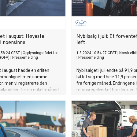
et i august: Høyeste
Nybilsalg i juli: Et forventet
el noensinne
løft
:58:24 CEST
|
Opplysningsrådet for
1.8.2024 10:54:27 CEST
|
Norsk elbi
 (OFV)
|
Pressemelding
|
Pressemelding
t i august hadde en ørliten
Nybilsalget i juli endte på 91,9 
ammenlignet med samme
løftet seg med hele 11,9 pros
or, men vi registrerte den
fra forrige måned. Endringene i
lbilandelen for en enkeltmåned
momsregelverket har dermed f
 Over 94 prosent av alle
betydelig nærmere 2025-målet.
sregistrerte nye personbiler i
et stort og forventet løft og vise
 elektriske.
endringene i momsregelverket f
fra 1. juli var viktige og nødvend
Christina Bu, generalsekretær i
elbilforening.