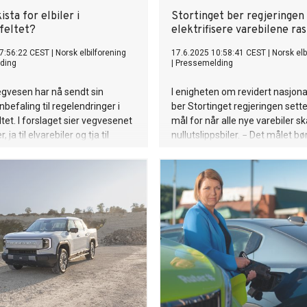
ista for elbiler i
Stortinget ber regjeringen
vfeltet?
elektrifisere varebilene ra
7:56:22 CEST
|
Norsk elbilforening
17.6.2025 10:58:41 CEST
|
Norsk elb
ding
|
Pressemelding
gvesen har nå sendt sin
I enigheten om revidert nasjona
nbefaling til regelendringer i
ber Stortinget regjeringen sette
ltet. I forslaget sier vegvesenet
mål for når alle nye varebiler s
er, ja til elvarebiler og tja til
nullutslippsbiler. − Det målet bø
lastebiler. Elbilforeningen
særlig langt fram i tid, og det b
brev til samferdselsministeren
opp med kraftfulle virkemidler, 
ver endringer før endelig vedtak
generalsekretær Christina Bu i
Elbilforeningen.