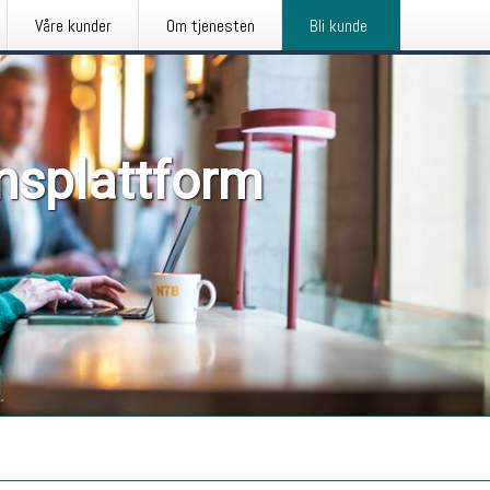
Våre kunder
Om tjenesten
Bli kunde
nsplattform