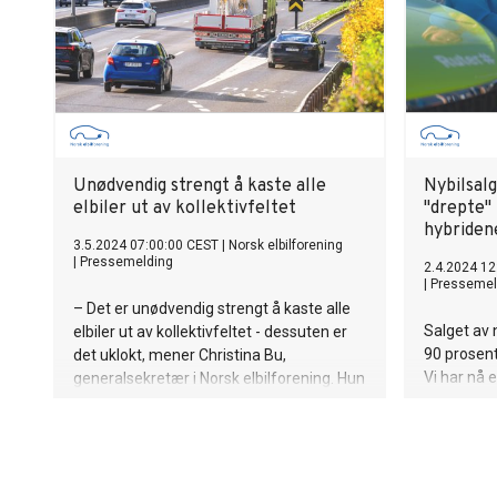
Unødvendig strengt å kaste alle
Nybilsalg
elbiler ut av kollektivfeltet
"drepte" 
hybriden
3.5.2024 07:00:00 CEST
|
Norsk elbilforening
|
Pressemelding
2.4.2024 12
|
Pressemel
– Det er unødvendig strengt å kaste alle
Salget av n
elbiler ut av kollektivfeltet - dessuten er
90 prosent 
det uklokt, mener Christina Bu,
Vi har nå 
generalsekretær i Norsk elbilforening. Hun
enda høyer
viser til endringen Statens vegvesen
2025, kom
innfører i Oslo og Akershus med
generalsek
omskilting som starter mandag.