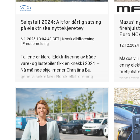
Salgstall 2024: Altfor dårlig satsing
Maxus' n
på elektriske nyttekjøretøy
firehjuls
Euro NC
6.1.2025 13:04:40 CET
|
Norsk elbilforening
|
Pressemelding
12.12.2024 
Tallene er klare: Elektrifisering av både
Maxus vil 
vare- og lastebiler fikk en knekk i 2024. –
en ny elek
Nå må noe skje, mener Christina Bu,
firehjulst
generalsekretær i Norsk elbilforening.
toppscore 
den sette 
segment.