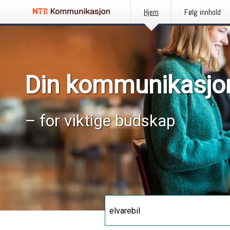
Hjem
Følg innhold
Din kommunikasjo
– for viktige budskap