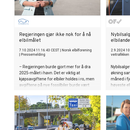
Regjeringen gjør ikke nok for å nå
Nybilsalg
elbilmålet
elbiland
7.10.2024 11:16:43 CEST
|
Norsk elbilforening
2.9.2024 10
|
Pressemelding
veitrafikken
– Regjeringen burde gjort mer for å dra
Nybilsalge
2025-målet i havn. Det er viktig at
økning s
kjøpsavgiftene for elbiler holdes i ro, men
måned i fj
avgiftene på nye fossilbiler burde vært
høyeste e
økt. Og regjeringen svikter de elektriske
noensinne.
varebilene, sier Bu.
førstegang
august var