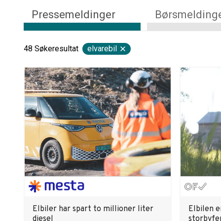
Pressemeldinger
Børsmelding
48
Søkeresultat
elvarebil
Elbiler har spart to millioner liter
Elbilen e
diesel
storbyfe