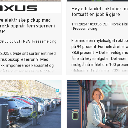
Høy elbilandel i oktober, 
fortsatt en jobb å gjøre
ye elektriske pickup med
1.11.2024 10:33:56 CET
|
Norsk elbi
trekk oppnår fem stjerner i
|
Pressemelding
AP
Elbilandelen i nybilsalget i okto
09:00:00 CET
|
RSA
|
Pressemelding
på 94 prosent. For hele året er
88,8 prosent. – Det er veldig m
i 2025 utvide sitt sortiment med
å se så høye salgstall. Det viser 
trisk pickup: eTerron 9. Med
mulig å nå målet om 100 prose
rekk, imponerende kapasitet og
utslippsfritt nybilsalg i 2025, sie
på fem stjerner i Euro NCAP, vil
generalsekretær Christina Bu i
en ny standard for sitt
Elbilforeningen.