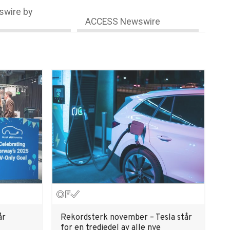
wire by
ACCESS Newswire
år
Rekordsterk november – Tesla står
for en tredjedel av alle nye