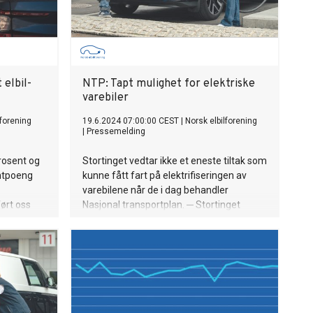
 elbil-
NTP: Tapt mulighet for elektriske
varebiler
lforening
19.6.2024 07:00:00 CEST
|
Norsk elbilforening
|
Pressemelding
prosent og
Stortinget vedtar ikke et eneste tiltak som
entpoeng
kunne fått fart på elektrifiseringen av
varebilene når de i dag behandler
ørt oss
Nasjonal transportplan. ─ Stortinget
 – Det er
burde ha fått på plass en nasjonal regel
r igjen at
om bompengefritak for elektriske
or leasing
varebiler, sier Christina Bu,
ige, sier
generalsekretær i Elbilforeningen.
 Norsk