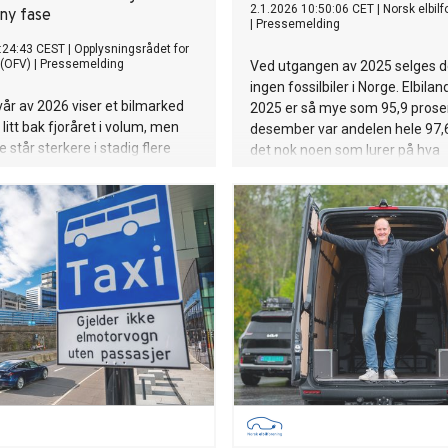
2.1.2026 10:50:06 CET
|
Norsk elbil
 ny fase
|
Pressemelding
:24:43 CEST
|
Opplysningsrådet for
 (OFV)
|
Pressemelding
Ved utgangen av 2025 selges de
ingen fossilbiler i Norge. Elbilan
vår av 2026 viser et bilmarked
2025 er så mye som 95,9 prosen
litt bak fjoråret i volum, men
desember var andelen hele 97,6
e står sterkere i stadig flere
det nok noen som lurer på hva
arkedet. Nybilsalget er nesten
Elbilforeningen skal drive med v
sk, bestanden har passert én
generalsekretær Christina Bu.
ktriske personbiler,
det får flere elbiler og
kedet tar nye elektriske steg.
ne bekrefter også at elbilen er
tevalget langt utenfor storbyene.