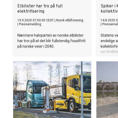
Elbilister har tro på full
Spiker i k
elektrifisering
kollekti
19.9.2025 07:00:00 CEST
|
Norsk elbilforening
14.8.2025 0
|
Pressemelding
|
Pressemel
Nærmere halvparten av norske elbilister
Statens ve
har tror på at det blir fullstendig fossilfritt
endelige a
på norske veier i 2040.
kollektivfe
nei til elbil
elektriske 
sender nå 
der de kre
fattes.