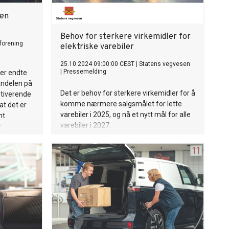
men
Behov for sterkere virkemidler for
lforening
elektriske varebiler
25.10.2024 09:00:00 CEST
|
Statens vegvesen
|
Pressemelding
ber endte
 andelen på
Det er behov for sterkere virkemidler for å
otiverende
komme nærmere salgsmålet for lette
at det er
varebiler i 2025, og nå et nytt mål for alle
nt
varebiler i 2027.
r