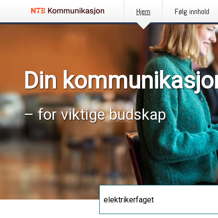
Hjem
Følg innhold
Din kommunikasjo
– for viktige budskap