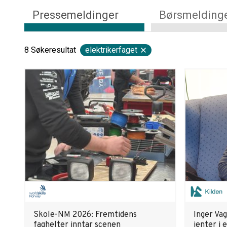
Pressemeldinger
Børsmelding
8
Søkeresultat
elektrikerfaget
Skole-NM 2026: Fremtidens
Inger Vag
faghelter inntar scenen
jenter i 