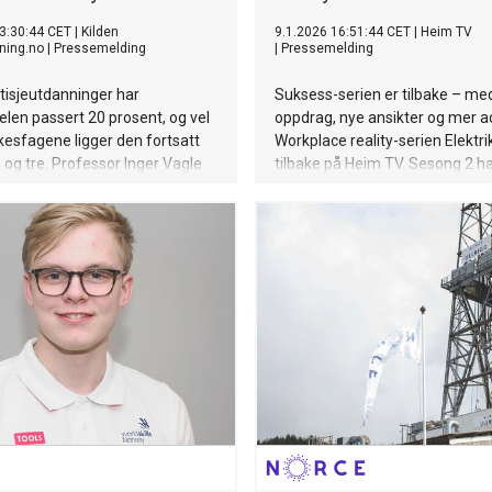
3:30:44 CET
|
Kilden
9.1.2026 16:51:44 CET
|
Heim TV
ning.no
|
Pressemelding
|
Pressemelding
estisjeutdanninger har
Suksess-serien er tilbake – me
len passert 20 prosent, og vel
oppdrag, nye ansikter og mer ac
yrkesfagene ligger den fortsatt
Workplace reality-serien Elektri
og tre. Professor Inger Vagle
tilbake på Heim TV. Sesong 2 h
 sier noe om hvor
premiere 8. januar 2026 med
gspolitikken retter innsatsen.
premierefest på SIXA Conferenc
som medvirket i TV serien. Elek
sesong 2 byr på nye historier, s
spennvidde og et enda tettere
hverdagen til norske elektrikere