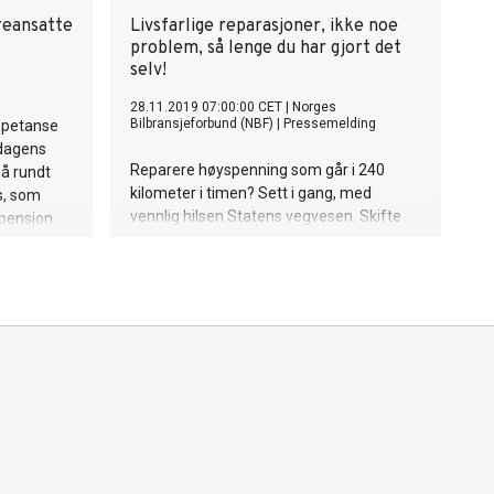
reansatte
Livsfarlige reparasjoner, ikke noe
problem, så lenge du har gjort det
selv!
28.11.2019 07:00:00 CET
|
Norges
Bilbransjeforbund (NBF)
|
Pressemelding
mpetanse
 dagens
Reparere høyspenning som går i 240
å rundt
kilometer i timen? Sett i gang, med
s, som
vennlig hilsen Statens vegvesen. Skifte
pensjon.
lampe i garasjen? Nei, det går ikke.
Mangelen på trafikksikkerhetsambisjoner
i reguleringene av verksteder og EU-
kontroll vil gi flere hardt skadde og drepte
i trafikken.