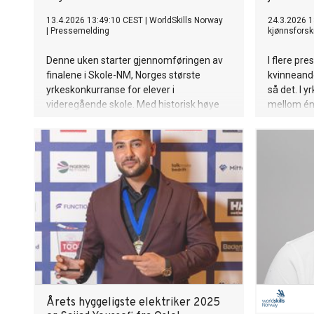
13.4.2026 13:49:10 CEST
|
WorldSkills Norway
24.3.2026 1
|
Pressemelding
kjønnsforsk
Denne uken starter gjennomføringen av
I flere pr
finalene i Skole-NM, Norges største
kvinneande
yrkeskonkurranse for elever i
så det. I 
videregående skole. Med historisk høye
mellom én 
søkertall til yrkesfag er årets
mener det
arrangement viktigere enn noen gang for
likestillin
å inspirere og motivere fremtidens
fagarbeidere.
Årets hyggeligste elektriker 2025