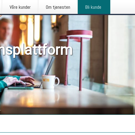
Våre kunder
Om tjenesten
Bli kunde
nsplattform