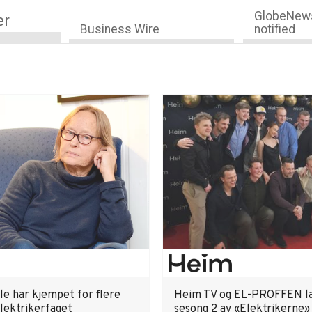
GlobeNews
er
Business Wire
notified
le har kjempet for flere
Heim TV og EL-PROFFEN l
elektrikerfaget
sesong 2 av «Elektrikerne»