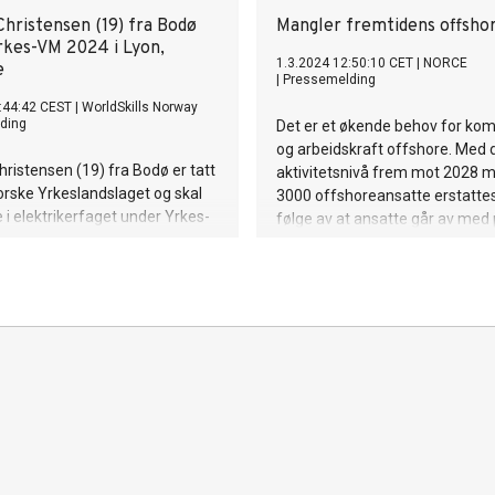
hristensen (19) fra Bodø
Mangler fremtidens offsho
Yrkes-VM 2024 i Lyon,
1.3.2024 12:50:10 CET
|
NORCE
e
|
Pressemelding
:44:42 CEST
|
WorldSkills Norway
ding
Det er et økende behov for ko
og arbeidskraft offshore. Med
istensen (19) fra Bodø er tatt
aktivitetsnivå frem mot 2028 m
 norske Yrkeslandslaget og skal
3000 offshoreansatte erstatte
 i elektrikerfaget under Yrkes-
følge av at ansatte går av med 
 Frankrike 10.-15. september
jobber til daglig hos El Team