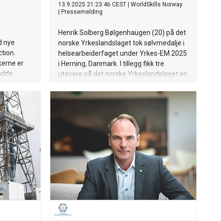
13.9.2025 21:23:46 CEST
|
WorldSkills Norway
|
Pressemelding
Henrik Solberg Bølgenhaugen (20) på det
d nye
norske Yrkeslandslaget tok sølvmedalje i
tion.
helsearbeiderfaget under Yrkes-EM 2025
kerne er
i Herning, Danmark. I tillegg fikk tre
adde
utøvere på det norske Yrkeslandslaget en
Medallion for Excellence-medalje for høy
e for alle
faglig prestasjon i sin fagkonkurranse.
trikerne
tørre
 møte med
.