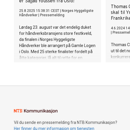
er Sajjad Youssefi fra Oslo!
Thomas C
25.8.2025 15:38:31 CEST
|
Norges Hyggeligste
skal til 
Håndverker
|
Pressemelding
Frankrik
Lørdag 23. august var det endelig duket
4.6.2024 14
|
Pressemel
for håndverksbransjens store festkveld,
da finalen i Norges Hyggeligste
Thomas Chr
Håndverker ble arrangert på Gamle Logen
ut til det
i Oslo. Med 25 sterke finalister fordelt på
konkurrere
åtte kategorier, lå alt til rette for en
VM i Lyon,
spennende kåring. Kvelden endte med at
2024. Han 
en stolt og rørt gjeng kunne ta imot sine
Nord AS.
priser fra scenen. Blant disse kategoriene
var Norges hyggeligste elektriker, og i år
var det Sajjad Youssefi som vant den
gjeve tittelen!
Vil du sende en pressemelding fra NTB Kommunikasjon?
Her finner du mer informasjon om tjenesten