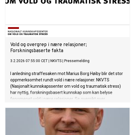
Vold og overgrep i nære relasjoner;
Forskningsbaserte fakta
3.2.2026 07:55:00 CET
|
NKVTS
|
Pressemelding
I anledning straffesaken mot Marius Borg Høiby blir det stor
oppmerksomhet rundt vold i nære relasjoner. NKVTS
(Nasjonalt kunnskapssenter om vold og traumatisk stress)
har nyttig, forskningsbasert kunnskap som kan belyse
fenomenet vold i nære relasjoner. Se oversikt over
kontaktpersoner og fakta under. Omfattende mediedekning
om vold i nære relasjoner, kan virke aktiverende for mange
utsatte, og flere kan få behov for å søke hjelp for egen
situasjon. Info om hva utsatte kan trenge, og liste over
hjelpetjenester ligger også i denne saken.