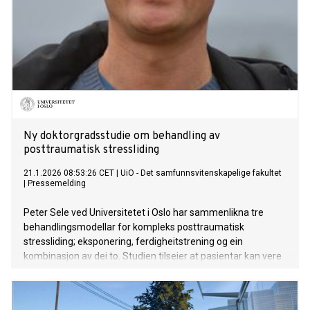
Ny doktorgradsstudie om behandling av
posttraumatisk stressliding
21.1.2026 08:53:26 CET
|
UiO - Det samfunnsvitenskapelige fakultet
|
Pressemelding
Peter Sele ved Universitetet i Oslo har sammenlikna tre
behandlingsmodellar for kompleks posttraumatisk
stressliding; eksponering, ferdigheitstrening og ein
kombinasjon av dei to. Studien tilseier at pasientar kan vere
betre tent med kortare eksponeringsbehandling enn med
ein kombinasjon av fleire behandlingskomponentar.