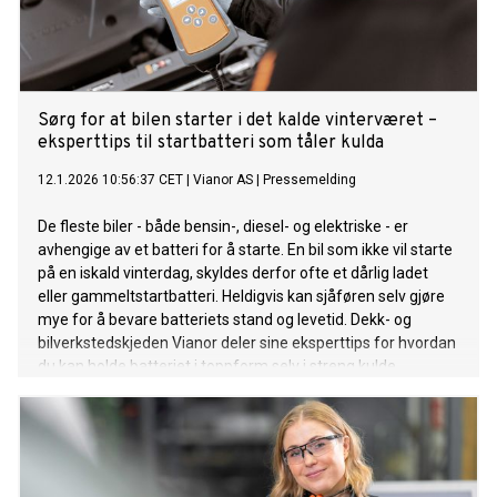
Sørg for at bilen starter i det kalde vinterværet –
eksperttips til startbatteri som tåler kulda
12.1.2026 10:56:37 CET
|
Vianor AS
|
Pressemelding
De fleste biler - både bensin-, diesel- og elektriske - er
avhengige av et batteri for å starte. En bil som ikke vil starte
på en iskald vinterdag, skyldes derfor ofte et dårlig ladet
eller gammeltstartbatteri. Heldigvis kan sjåføren selv gjøre
mye for å bevare batteriets stand og levetid. Dekk- og
bilverkstedskjeden Vianor deler sine eksperttips for hvordan
du kan holde batteriet i toppform selv i streng kulde.