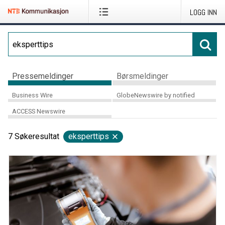
LOGG INN
Pressemeldinger
Børsmeldinger
Business Wire
GlobeNewswire by notified
ACCESS Newswire
7
Søkeresultat
eksperttips