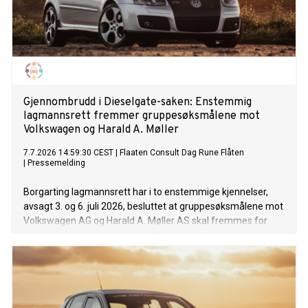
Gjennombrudd i Dieselgate-saken: Enstemmig
lagmannsrett fremmer gruppesøksmålene mot
Volkswagen og Harald A. Møller
7.7.2026 14:59:30 CEST
|
Flaaten Consult Dag Rune Flåten
|
Pressemelding
Borgarting lagmannsrett har i to enstemmige kjennelser,
avsagt 3. og 6. juli 2026, besluttet at gruppesøksmålene mot
Volkswagen AG og Harald A. Møller AS skal fremmes for
norsk rett. Rundt 150.000 norske biler er berørt. Saken kan
bli avgjort gjennom forlik allerede før den når rettssalen, og
berørte bileiere oppfordres derfor til å melde seg på
klagesaken hos Bilklager.no nå, ikke vente.