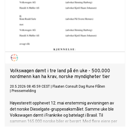
Volkswagen dømt i tre land på én uke - 500.000
nordmenn kan ha krav, norske myndigheter tier
20.5.2026 08:45:59 CEST
|
Flaaten Consult Dag Rune Flåten
|
Pressemelding
Høyesterett opphevet 12. mai enstemmig avvisningen av
det norske Dieselgate-gruppesøksmålet. Samme uke ble
Volkswagen dømt i Frankrike og bøtelagt i Brasil. Til
sammen 165.000 norske biler er berørt. Med flere eiere per
bil kan opptil 500.000 nordmenn ha et krav. Ingen har fått