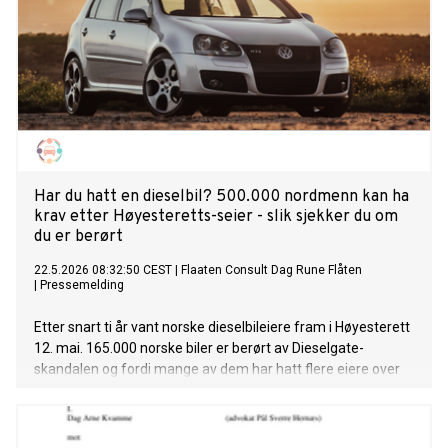
Har du hatt en dieselbil? 500.000 nordmenn kan ha
krav etter Høyesteretts-seier - slik sjekker du om
du er berørt
22.5.2026 08:32:50 CEST
|
Flaaten Consult Dag Rune Flåten
|
Pressemelding
Etter snart ti år vant norske dieselbileiere fram i Høyesterett
12. mai. 165.000 norske biler er berørt av Dieselgate-
skandalen og fordi mange av dem har hatt flere eiere over
årene, kan opptil 500.000 nordmenn ha et krav. Påmelding
er gratis og tar under ett minutt. Her er hvordan du sjekker
om du er en av dem.