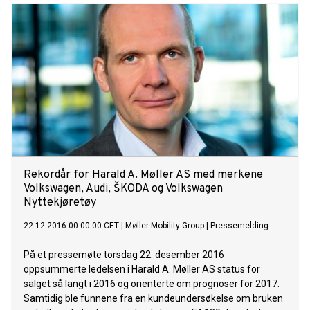
erstatning. Forbrukertilsynet hevder ingen offentlige
organer har ansvar. NAF har ikke svart.
Rekordår for Harald A. Møller AS med merkene
Volkswagen, Audi, ŠKODA og Volkswagen
Nyttekjøretøy
22.12.2016 00:00:00 CET
|
Møller Mobility Group
|
Pressemelding
På et pressemøte torsdag 22. desember 2016
oppsummerte ledelsen i Harald A. Møller AS status for
salget så langt i 2016 og orienterte om prognoser for 2017.
Samtidig ble funnene fra en kundeundersøkelse om bruken