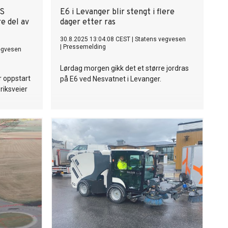
AS
E6 i Levanger blir stengt i flere
re del av
dager etter ras
30.8.2025 13:04:08 CEST
|
Statens vegvesen
|
Pressemelding
egvesen
Lørdag morgen gikk det et større jordras
 oppstart
på E6 ved Nesvatnet i Levanger.
riksveier
0.000