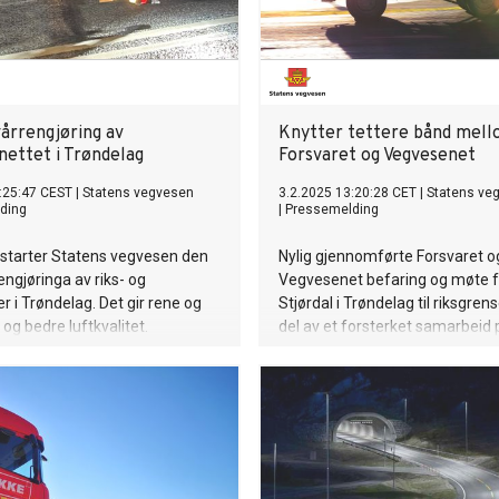
vårrengjøring av
Knytter tettere bånd mel
nettet i Trøndelag
Forsvaret og Vegvesenet
:25:47 CEST
|
Statens vegvesen
3.2.2025 13:20:28 CET
|
Statens ve
ding
|
Pressemelding
 starter Statens vegvesen den
Nylig gjennomførte Forsvaret o
engjøringa av riks- og
Vegvesenet befaring og møte f
r i Trøndelag. Det gir rene og
Stjørdal i Trøndelag til riksgre
 og bedre luftkvalitet.
del av et forsterket samarbeid 
lang sikt. Med en verden i endri
Nato-medlemskap for Sverige o
forsterkes behovet for samkjør
militært forsvar og sivil beredsk