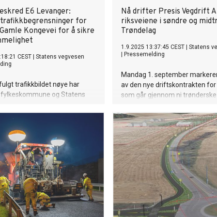
reskred E6 Levanger:
Nå drifter Presis Vegdrift 
 trafikkbegrensninger for
riksveiene i søndre og midt
 Gamle Kongevei for å sikre
Trøndelag
melighet
1.9.2025 13:37:45 CEST
|
Statens v
|
Pressemelding
:18:21 CEST
|
Statens vegvesen
ding
Mandag 1. september markerer
fulgt trafikkbildet nøye har
av den nye driftskontrakten for 
 fylkeskommune og Statens
som går gjennom ni trønderske
litt enige om at fylkesveg
kommuner med til sammen 31
tes med maksimalt 3,5 tonns
innbyggere.