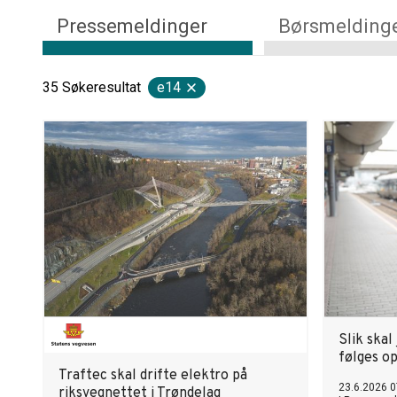
Pressemeldinger
Børsmelding
35
Søkeresultat
e14
Slik ska
følges o
Traftec skal drifte elektro på
23.6.2026 0
riksvegnettet i Trøndelag