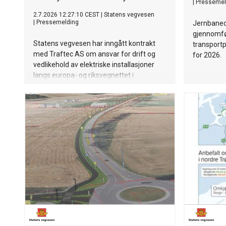
|
Pressemel
2.7.2026 12:27:10 CEST
|
Statens vegvesen
|
Pressemelding
Jernbaned
gjennomfø
Statens vegvesen har inngått kontrakt
transportp
med Traftec AS om ansvar for drift og
for 2026.
vedlikehold av elektriske installasjoner
langs europa- og riksvegnettet i
Trøndelag.