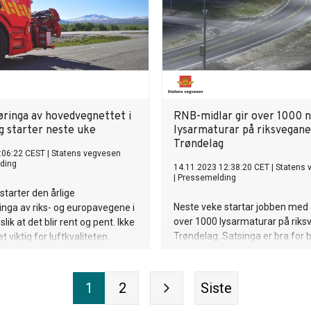
øringa av hovedvegnettet i
RNB-midlar gir over 1000 
g starter neste uke
lysarmaturar på riksvegane
Trøndelag
:06:22 CEST
|
Statens vegvesen
ding
14.11.2023 12:38:20 CET
|
Statens 
|
Pressemelding
starter den årlige
Neste veke startar jobben med 
inga av riks- og europavegene i
over 1000 lysarmaturar på riks
lik at det blir rent og pent. Ikke
Trøndelag. Satsinga er bra for 
t viktig for luftkvaliteten.
energiøkonomien og trafikktryg
1
2
Siste