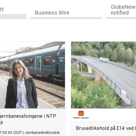
GlobeNews
er
Business Wire
notified
l jernbanesatsingene i NTP
pp
Bruvedlikehold på E14 ved
7:00:00 CEST
|
Jernbanedirektoratet