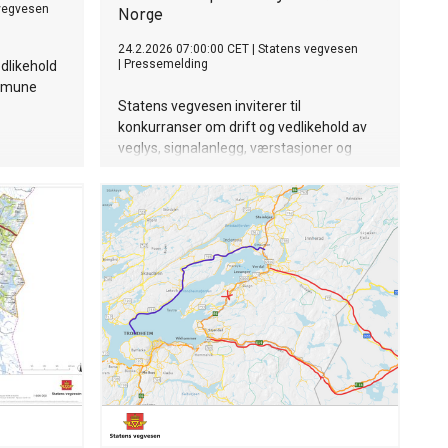
vegvesen
Norge
24.2.2026 07:00:00 CET
|
Statens vegvesen
|
Pressemelding
dlikehold
ommune
Statens vegvesen inviterer til
konkurranser om drift og vedlikehold av
veglys, signalanlegg, værstasjoner og
andre elektriske anlegg på riksvegene i
Trøndelag og Møre og Romsdal.