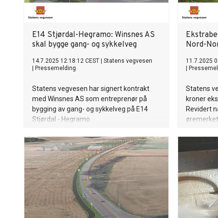
E14 Stjørdal-Hegramo: Winsnes AS
Ekstrabev
skal bygge gang- og sykkelveg
Nord-Nor
14.7.2025 12:18:12 CEST
|
Statens vegvesen
11.7.2025 0
|
Pressemelding
|
Pressemel
Statens vegvesen har signert kontrakt
Statens ve
med Winsnes AS som entreprenør på
kroner eks
bygging av gang- og sykkelveg på E14
Revidert n
Stjørdal - Hegramo.
øremerket
nå er de d
kilometer e