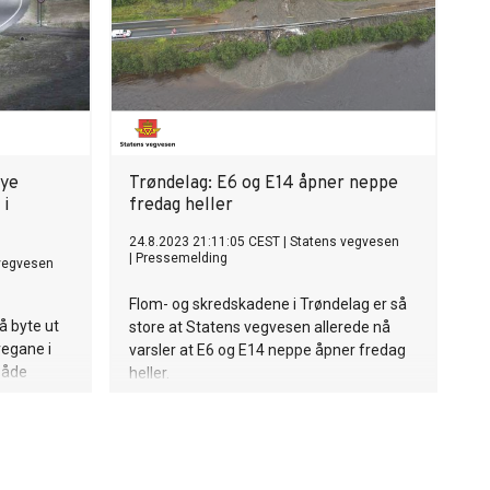
nye
Trøndelag: E6 og E14 åpner neppe
 i
fredag heller
24.8.2023 21:11:05 CEST
|
Statens vegvesen
|
Pressemelding
vegvesen
Flom- og skredskadene i Trøndelag er så
å byte ut
store at Statens vegvesen allerede nå
vegane i
varsler at E6 og E14 neppe åpner fredag
både
heller.
gleiken.