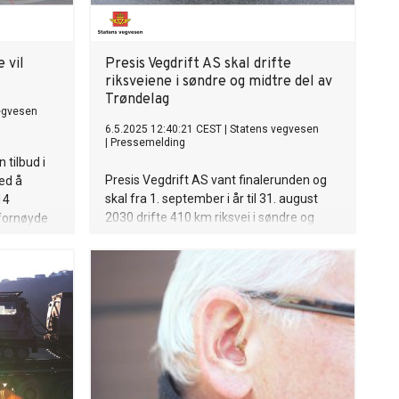
 vil
Presis Vegdrift AS skal drifte
riksveiene i søndre og midtre del av
Trøndelag
egvesen
6.5.2025 12:40:21 CEST
|
Statens vegvesen
|
Pressemelding
 tilbud i
Presis Vegdrift AS vant finalerunden og
ed å
skal fra 1. september i år til 31. august
14
2030 drifte 410 km riksvei i søndre og
 fornøyde
midtre del av Trøndelag.
for
, sier
n i