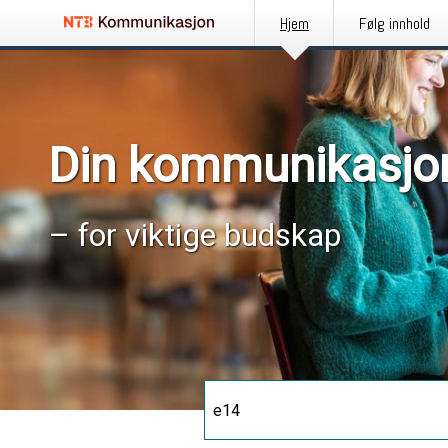
Hjem
Følg innhold
Din kommunikasjo
– for viktige budskap