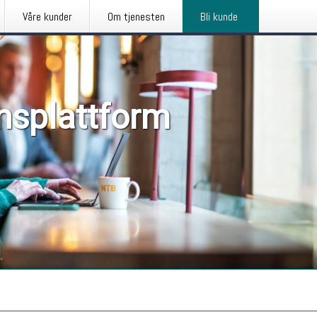
Våre kunder
Om tjenesten
Bli kunde
nsplattform