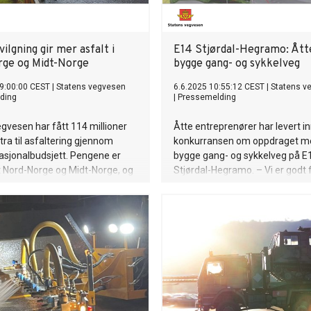
ilgning gir mer asfalt i
E14 Stjørdal-Hegramo: Åtte
ge og Midt-Norge
bygge gang- og sykkelveg
9:00:00 CEST
|
Statens vegvesen
6.6.2025 10:55:12 CEST
|
Statens v
ding
|
Pressemelding
gvesen har fått 114 millioner
Åtte entreprenører har levert inn
tra til asfaltering gjennom
konkurransen om oppdraget m
asjonalbudsjett. Pengene er
bygge gang- og sykkelveg på E
 Nord-Norge og Midt-Norge, og
Stjørdal-Hegramo. – Vi er godt
etaljerte planene for 70
med at det er så stor interesse 
kstra asfalt klare.
prosjektet blant entreprenørene
seksjonsleder Anni Kari Pederse
Statens vegvesen.