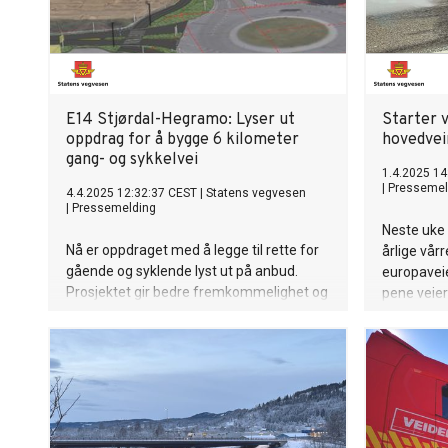
E14 Stjørdal-Hegramo: Lyser ut
Starter 
oppdrag for å bygge 6 kilometer
hovedvei
gang- og sykkelvei
1.4.2025 14
|
Pressemel
4.4.2025 12:32:37 CEST
|
Statens vegvesen
|
Pressemelding
Neste uke
Nå er oppdraget med å legge til rette for
årlige vårr
gående og syklende lyst ut på anbud.
europaveie
Prosjektet gir bedre fremkommelighet og
pene veier
trafikksikkerhet for alle trafikanter.