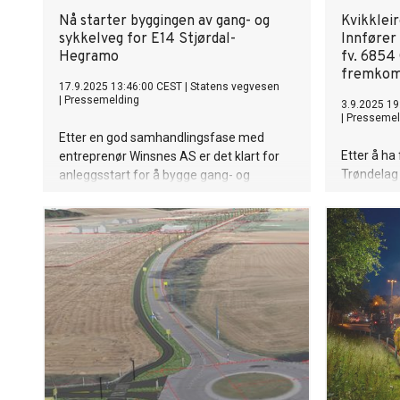
Nå starter byggingen av gang- og
Kvikklei
sykkelveg for E14 Stjørdal-
Innfører
Hegramo
fv. 6854
fremkom
17.9.2025 13:46:00 CEST
|
Statens vegvesen
|
Pressemelding
3.9.2025 19
|
Pressemel
Etter en god samhandlingsfase med
Etter å ha 
entreprenør Winsnes AS er det klart for
Trøndelag
anleggsstart for å bygge gang- og
vegvesen b
sykkelveg langs E14 mellom Stjørdal og
6854 skil
Hegramo.
totalvekt.