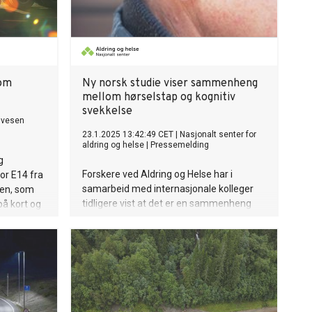
lom
Ny norsk studie viser sammenheng
mellom hørselstap og kognitiv
svekkelse
gvesen
23.1.2025 13:42:49 CET
|
Nasjonalt senter for
aldring og helse
|
Pressemelding
g
Forskere ved Aldring og Helse har i
or E14 fra
samarbeid med internasjonale kolleger
nsen, som
tidligere vist at det er en sammenheng
på kort og
mellom redusert hørsel og demens. Nå
ng og
har de funnet en tydelig sammenheng
g Finland
med redusert kognitiv funksjon, også hos
ing av
personer uten demens.
ap.