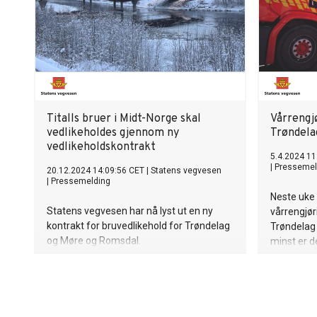
Titalls bruer i Midt-Norge skal
Vårrengj
vedlikeholdes gjennom ny
Trøndela
vedlikeholdskontrakt
5.4.2024 11
|
Pressemel
20.12.2024 14:09:56 CET
|
Statens vegvesen
|
Pressemelding
Neste uke 
Statens vegvesen har nå lyst ut en ny
vårrengjør
kontrakt for bruvedlikehold for Trøndelag
Trøndelag s
og Møre og Romsdal.
minst er de