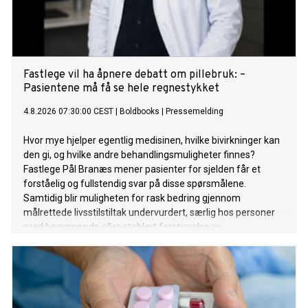
Fastlege vil ha åpnere debatt om pillebruk: –
Pasientene må få se hele regnestykket
4.8.2026 07:30:00 CEST
|
Boldbooks
|
Pressemelding
Hvor mye hjelper egentlig medisinen, hvilke bivirkninger kan
den gi, og hvilke andre behandlingsmuligheter finnes?
Fastlege Pål Branæs mener pasienter for sjelden får et
forståelig og fullstendig svar på disse spørsmålene.
Samtidig blir muligheten for rask bedring gjennom
målrettede livsstilstiltak undervurdert, særlig hos personer
med begynnende eller etablert forstyrrelse av
blodsukkerreguleringen, mener han.