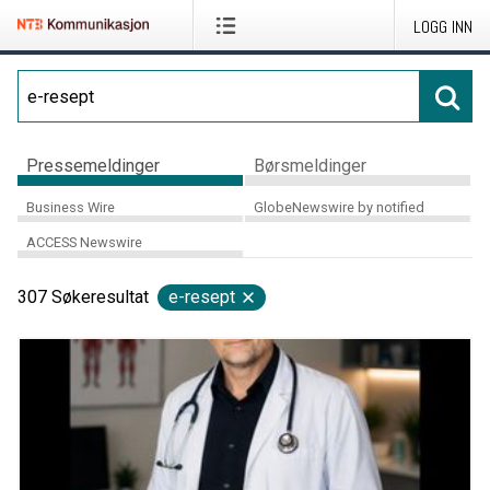
LOGG INN
Pressemeldinger
Børsmeldinger
Business Wire
GlobeNewswire by notified
ACCESS Newswire
307
Søkeresultat
e-resept