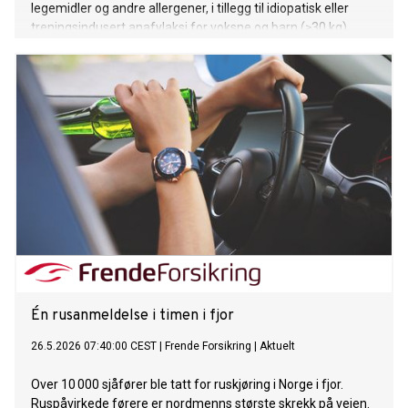
legemidler og andre allergener, i tillegg til idiopatisk eller
treningsindusert anafylaksi for voksne og barn (≥30 kg).
Norske allergikere som trenger akuttbehandling til allergiske
reaksjoner, kan fra i dag få foreskrevet EURneffy på hvit
resept.
Én rusanmeldelse i timen i fjor
26.5.2026 07:40:00 CEST
|
Frende Forsikring
|
Aktuelt
Over 10 000 sjåfører ble tatt for ruskjøring i Norge i fjor.
Ruspåvirkede førere er nordmenns største skrekk på veien.