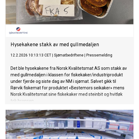
Hysekakene stakk av med gullmedaljen
12.2.2026 10:13:13 CET
|
Sjømatbedriftene
|
Pressemelding
Det ble hysekakene fra Norsk Kvalitetsmat AS som stakk av
med gullmedaljen i klassen for fiskekaker/industriprodukt
under fjerde og siste dag av NM i sjømat. Sølvet gikk til
Rørvik fiskemat for produktet «Bestemors seikaker» mens
Norsk Kvalitetsmat sine fiskekaker med steinbit og hvitløk
tok bronsen.