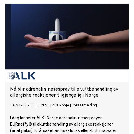
konferansen som for første arrangeres i Norge.
Konferansen samler mennesker som har lagt eller ønsker å
legge rusen bak seg og sammen har funnet en ny måte å
leve på. Gjennom tre dager skal de dele erfaringer, styrke og
håp med hverandre – og vise at det er mulig å komme seg
ut av rusavhengighet og skape en ny og bedre framtid.
Nå blir adrenalin-nesespray til akuttbehandling av
allergiske reaksjoner tilgjengelig i Norge
1.6.2026 07:00:00 CEST
|
ALK Norge
|
Pressemelding
I dag lanserer ALK i Norge adrenalin-nesesprayen
EURneffy® til akuttbehandling av allergiske reaksjoner
(anafylaksi) forårsaket av insektstikk eller -bitt, matvarer,