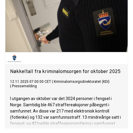
Nøkkeltall fra kriminalomsorgen for oktober 2025
12.11.2025 07:00:00 CET
|
Kriminalomsorgsdirektoratet (KDI)
|
Pressemelding
I utgangen av oktober var det 3024 personer i fengsel i
Norge. Samtidig ble 467 straffereaksjoner påbegynt i
samfunnet. Av disse var 217 med elektronisk kontroll
(fotlenke) og 132 var samfunnsstraff. 13 mindreårige satt i
fengsel, og 42 hadde straffegjennomføring i samfunnet.