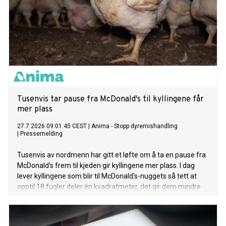
Tusenvis tar pause fra McDonald's til kyllingene får
mer plass
27.7.2026 09:01:45 CEST
|
Anima - Stopp dyremishandling
|
Pressemelding
Tusenvis av nordmenn har gitt et løfte om å ta en pause fra
McDonald's frem til kjeden gir kyllingene mer plass. I dag
lever kyllingene som blir til McDonald's-nuggets så tett at
opptil 18 fugler deler én kvadratmeter, det gir dem mindre
plass enn et A4-ark hver.