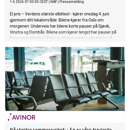
1.6.2026 07:00:00 CEST
|
NAF
|
Pressemelding
El prix – Verdens største elbiltest - kjører onsdag 4. juni
gjennom ditt lokalområde. Bilene kjører fra Oslo om
morgenen. Underveis har bilene korte pauser på Gjøvik,
Vinstra og Dombås. Bilene som kjører lengst har pauser på
Basecamp Hjerkinn. Etter endt test samles alle bilene på
Otta.