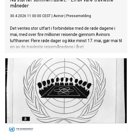
Nå starter sommerrushet: - En av våre travleste
måneder
30.4.2026 11:00:00 CEST
|
Avinor
|
Pressemelding
Det ventes stor utfart i forbindelse med de røde dagene i
mai, med over fire millioner reisende gjennom Avinors
lufthavner. Flere røde dager og ikke minst 17. mai, gjør mai til
en av de travleste reisemånedene i året.