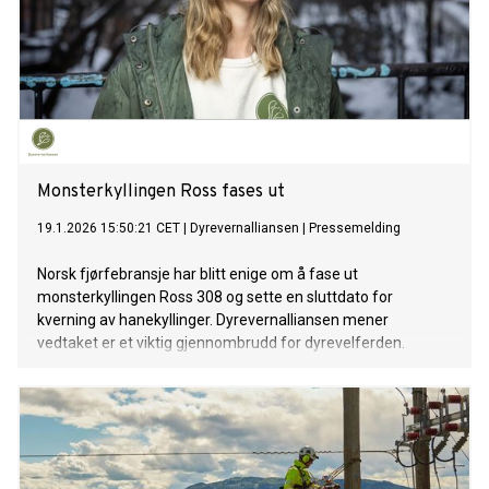
Monsterkyllingen Ross fases ut
19.1.2026 15:50:21 CET
|
Dyrevernalliansen
|
Pressemelding
Norsk fjørfebransje har blitt enige om å fase ut
monsterkyllingen Ross 308 og sette en sluttdato for
kverning av hanekyllinger. Dyrevernalliansen mener
vedtaket er et viktig gjennombrudd for dyrevelferden.