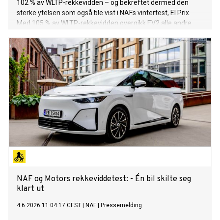
102 % av WLTP-rekkevidden – og bekreftet dermed den
sterke ytelsen som også ble vist i NAFs vintertest, El Prix.
Med 105 % av WLTP-rekkevidden overgikk EV2 alle andre
fire- og femseters elbiler som deltok i testen til Norges
Automobil-Forbund (NAF). Resultatene fra NAF bekrefter
Kia EV2s sterke bruksegenskaper i virkeligheten og høye
pålitelighet både til daglig bruk og på lengre ferieturer.
NAF og Motors rekkeviddetest: - Én bil skilte seg
klart ut
4.6.2026 11:04:17 CEST
|
NAF
|
Pressemelding