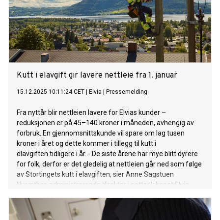
Kutt i elavgift gir lavere nettleie fra 1. januar
15.12.2025 10:11:24 CET
|
Elvia
|
Pressemelding
Fra nyttår blir nettleien lavere for Elvias kunder –
reduksjonen er på 45–140 kroner i måneden, avhengig av
forbruk. En gjennomsnittskunde vil spare om lag tusen
kroner i året og dette kommer i tillegg til kutt i
elavgiften tidligere i år. - De siste årene har mye blitt dyrere
for folk, derfor er det gledelig at nettleien går ned som følge
av Stortingets kutt i elavgiften, sier Anne Sagstuen
Nysæther, administrerende direktør i nettselskapet Elvia.