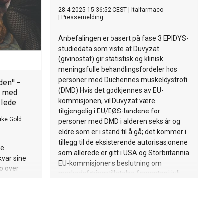
28.4.2025 15:36:52 CEST
|
Italfarmaco
|
Pressemelding
Anbefalingen er basert på fase 3 EPIDYS-
studiedata som viste at Duvyzat
(givinostat) gir statistisk og klinisk
meningsfulle behandlingsfordeler hos
personer med Duchennes muskeldystrofi
den" –
(DMD) Hvis det godkjennes av EU-
m med
kommisjonen, vil Duvyzat være
klede
tilgjengelig i EU/EØS-landene for
ike Gold
personer med DMD i alderen seks år og
eldre som er i stand til å gå; det kommer i
tillegg til de eksisterende autorisasjonene
e.
som allerede er gitt i USA og Storbritannia
kvar sine
EU-kommisjonens beslutning om
o over
markedsføringstillatelse forventes i juli
kkelen til
2025