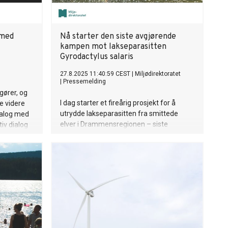
 med
Nå starter den siste avgjørende
kampen mot lakseparasitten
Gyrodactylus salaris
27.8.2025 11:40:59 CEST
|
Miljødirektoratet
|
Pressemelding
gører, og
I dag starter et fireårig prosjekt for å
de videre
utrydde lakseparasitten fra smittede
ialog med
elver i Drammensregionen – siste
tiv dialog
smitteregion for Gyrodactylus salaris.
sasjoner
e en bedre
rte, sier