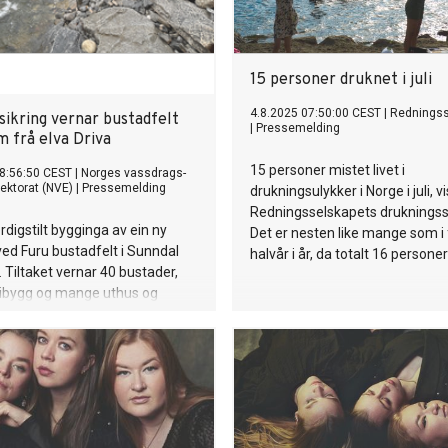
15 personer druknet i juli
4.8.2025 07:50:00 CEST
|
Redningss
sikring vernar bustadfelt
|
Pressemelding
m frå elva Driva
15 personer mistet livet i
8:56:50 CEST
|
Norges vassdrags-
rektorat (NVE)
|
Pressemelding
drukningsulykker i Norge i juli, v
Redningsselskapets drukningsst
rdigstilt bygginga av ein ny
Det er nesten like mange som i 
ved Furu bustadfelt i Sunndal
halvår i år, da totalt 16 person
iltaket vernar 40 bustader,
ribygg og mange uthus og
ot flaum frå elva Driva.