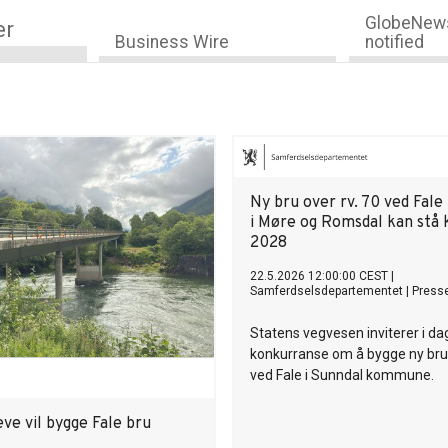
GlobeNews
er
Business Wire
notified
Ny bru over rv. 70 ved Fale
i Møre og Romsdal kan stå k
2028
22.5.2026 12:00:00 CEST
|
Samferdselsdepartementet
|
Press
Statens vegvesen inviterer i dag 
konkurranse om å bygge ny bru 
ved Fale i Sunndal kommune.
eve vil bygge Fale bru