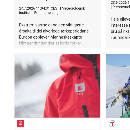
23.6.2026 1
|
Pressemel
24.7.2026 11:04:31 CEST
|
Meteorologisk
institutt
|
Pressemelding
Hele ellev
Ekstrem varme er no den viktigaste
interesse
årsaka til dei alvorlege tørkeperiodane
bru på rik
Europa opplever. Menneskeskapte
i Sunndal
klimaendringar gjer at jorda tørkar
raskare ut, sjølv i område der nedbøren
ikkje har blitt vesentleg mindre, seier ny
studie.