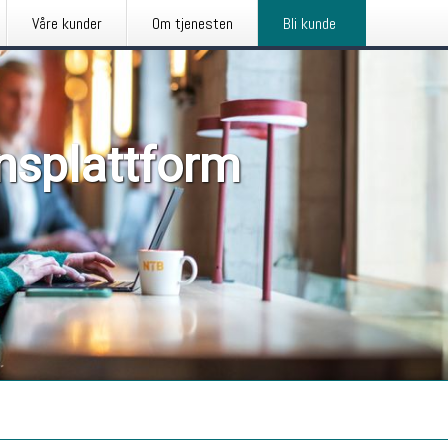
Våre kunder
Om tjenesten
Bli kunde
nsplattform