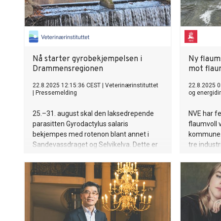
Nå starter gyrobekjempelsen i
Ny flaum
Drammensregionen
mot flau
22.8.2025 12:15:36 CEST
|
Veterinærinstituttet
22.8.2025 0
|
Pressemelding
og energidi
25.–31. august skal den laksedrepende
NVE har fe
parasitten Gyrodactylus salaris
flaumvoll 
bekjempes med rotenon blant annet i
kommune. T
Sandevassdraget og Selvikelva. Dette er
tre indust
starten på en fireårig bekjempelse som
garasjar m
etter hvert vil inkludere
Drammensvassdraget. Målet er å utrydde
parasitten.