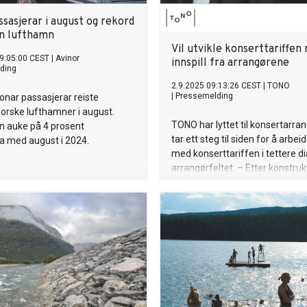
ssasjerar i august og rekord
n lufthamn
Vil utvikle konserttariffen
9:05:00 CEST
|
Avinor
innspill fra arrangørene
ding
2.9.2025 09:13:26 CEST
|
TONO
|
Pressemelding
ionar passasjerar reiste
orske lufthamner i august.
TONO har lyttet til konsertarran
in auke på 4 prosent
tar ett steg til siden for å arbei
a med august i 2024.
med konserttariffen i tettere d
arrangørfeltet. – Etter konstruk
med både arrangører og organi
på feltet, tror vi at vi kan skap
modell enn den vi først presente
adm. direktør Karl Vestli.