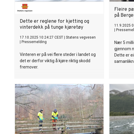
Fleire pa
på Berge
Dette er reglene for kjetting og
11.9.2025 0
vinterdekk på tunge kjøretøy
|
Pressemel
17.10.2025 10:24:27 CEST
|
Statens vegvesen
|
Pressemelding
Nær 5 mill
gjennom n
Vinteren er på vei flere steder i landet og
Dette er e
det er derfor viktig å kjøre riktig skodd
samanlikn
fremover.