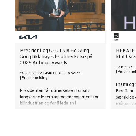
President og CEO i Kia Ho Sung
HEKATE f
Song fikk høyeste utmerkelse på
klubbkra
2025 Autocar Awards
13.6.2025 0
|
Pressemel
25.6.2025 12:14:48 CEST
|
Kia Norge
|
Pressemelding
I natta og
Presidenten får utmerkelsen for sitt
Beståande
langvarige lederskap og engasjement for
særskilde 
bilindustrien og for å lede an i
månen, veg
elektrifiseringen. Pressemelding på
portalen m
engelsk nedenfor.
verdenar.
av Malin A
Synnøve B
til eit ny