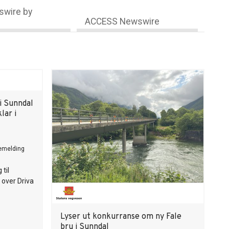
wire by
ACCESS Newswire
 i Sunndal
lar i
emelding
til
over Driva
Lyser ut konkurranse om ny Fale
bru i Sunndal