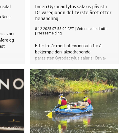
msdal
Ingen Gyrodactylus salaris påvist i
Drivaregionen det første året etter
n Norge
behandling
8.12.2025 07:55:00 CET
|
Veterinærinstituttet
|
Pressemelding
ss var i
 Møre og
Etter tre år med intens innsats for å
ast
bekjempe den laksedrepende
.
parasitten Gyrodactylus salaris i Driva-
vassdraget i Møre og Romsdal, gjenstår
det nå å se om behandlingen har vært
vellykket. Undersøkelser så langt viser
ingen funn av parasitten.