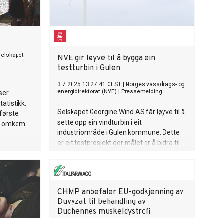
elskapet
NVE gir løyve til å bygga ein
testturbin i Gulen
3.7.2025 13:27:41 CEST
|
Norges vassdrags- og
energidirektorat (NVE)
|
Pressemelding
iser
atistikk.
Selskapet Georgine Wind AS får løyve til å
første
sette opp ein vindturbin i eit
er omkom.
industriområde i Gulen kommune. Dette
er eit testprosjekt der målet er å bidra til
teknologiutvikling for havvind.
CHMP anbefaler EU-godkjenning av
Duvyzat til behandling av
Duchennes muskeldystrofi