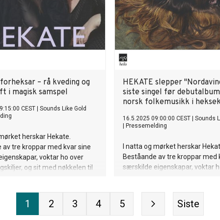
orheksar – rå kveding og
HEKATE slepper "Nordavin
ft i magisk samspel
siste singel før debutalbu
norsk folkemusikk i hekse
9:15:00 CEST
|
Sounds Like Gold
ding
16.5.2025 09:00:00 CEST
|
Sounds L
|
Pressemelding
 mørket herskar Hekate.
I natta og mørket herskar Hekat
 av tre kroppar med kvar sine
Beståande av tre kroppar med 
eigenskapar, voktar ho over
særskilde eigenskapar, voktar h
skiljer, og sit med nøkkelen til
månen, vegskiljer, og sit med nø
ellom ulike
portalen mellom ulike verdenar.
 Vokaltrioen HEKATE, beståande
lander, Silje Risdal Liahagen og
1
2
3
4
5
Siste
røndbo Plassen, opnar dørene
tt musikalsk rom der urgamal