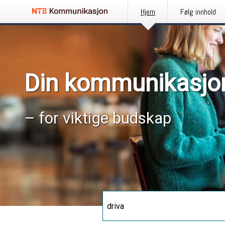
Hjem
Følg innhold
Din kommunikasjo
– for viktige budskap