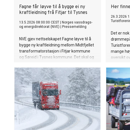
Fagne får løyve til å bygge ei ny
Her finn
kraftleidning frå Fitjar til Tysnes
26.3.2026 1
Turistforeni
13.5.2026 08:00:00 CEST
|
Norges vassdrags-
og energidirektorat (NVE)
|
Pressemelding
Det er nok
NVE gjev nettselskapet Fagne løyve til å
drømmepå
bygge ny kraftleidning mellom Midtfjellet
Turistfore
transformatorstasjon i Fitjar kommune
mange høyf
og Søreid i Tysnes kommune. Det skal og
oversikt o
byggast ein ny transformatorstasjon på
Tjøreneset i Tysnes. Dei nye anlegga vil
avlaste Stord transmisjonsnettstasjon og
gje eit sterkare regionalnett i
Sunnhordaland.