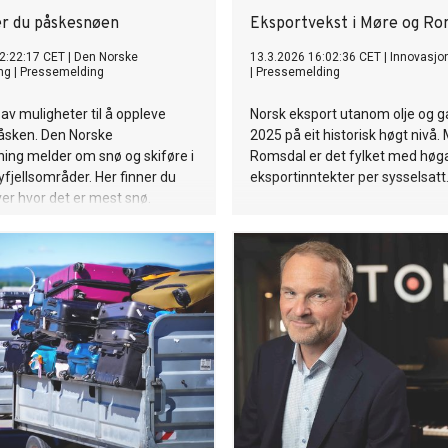
er du påskesnøen
Eksportvekst i Møre og Ro
2:22:17 CET
|
Den Norske
13.3.2026 16:02:36 CET
|
Innovasjo
ng
|
Pressemelding
|
Pressemelding
 av muligheter til å oppleve
Norsk eksport utanom olje og ga
sken. Den Norske
2025 på eit historisk høgt nivå.
ning melder om snø og skiføre i
Romsdal er det fylket med høg
jellsområder. Her finner du
eksportinntekter per sysselsatt
ver hvor det er mest snø.