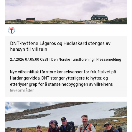
DNT-hyttene Lågaros og Hadlaskard stenges av
hensyn til villrein
2.7.2026 07:05:00 CEST
|
Den Norske Turistforening
|
Pressemelding
Nye villreintiltak får store konsekvenser for friluftslivet på
Hardangervidda. DNT stenger ytterligere to hytter, og
etterlyser grep for å stanse nedbyggingen av villreinens
leveområder.