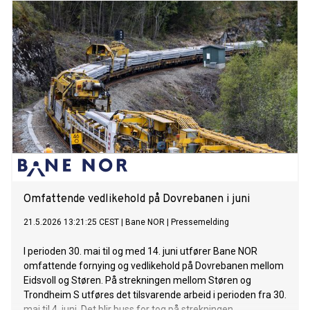
Omfattende vedlikehold på Dovrebanen i juni
21.5.2026 13:21:25 CEST
|
Bane NOR
|
Pressemelding
I perioden 30. mai til og med 14. juni utfører Bane NOR
omfattende fornying og vedlikehold på Dovrebanen mellom
Eidsvoll og Støren. På strekningen mellom Støren og
Trondheim S utføres det tilsvarende arbeid i perioden fra 30.
mai til 4. juni. Det blir buss for tog på strekningen.