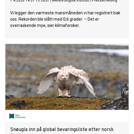
7.4.2026 14:51:15 CEST
|
Meteorologisk institutt
|
Pressemelding
Vi legger den varmeste marsmåneden vi har registrert bak
oss. Rekorden ble slått med 0,6 grader: – Det er
overraskende mye, sier klimaforsker.
Snøugla inn på global bevaringsliste etter norsk