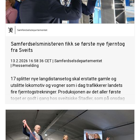
Samferdselsministeren fikk se første nye fjerntog
fra Sveits
13.2.2026 16:58:36 CET
|
Samferdselsdepartementet
|
Pressemelding
17 splitter nye langdistansetog skal erstatte gamle og
utslitte lokomotiv og vogner som i dag trafikkerer landets
fire fjerntogstrekninger. Produksjonen av det aller første
toget er godt i gang hos sveitsiske Stadler, som på onsdag
ga samferdselsministeren en omvisning på deres togfabrikk
i alpelandet.