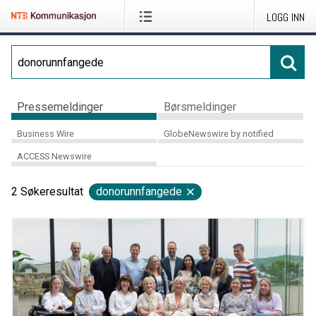
LOGG INN
Pressemeldinger
Børsmeldinger
Business Wire
GlobeNewswire by notified
ACCESS Newswire
2
Søkeresultat
donorunnfangede