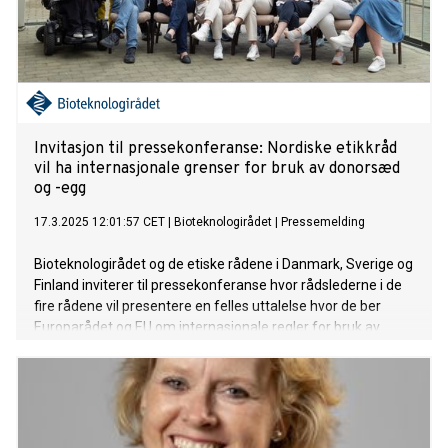
Invitasjon til pressekonferanse: Nordiske etikkråd
vil ha internasjonale grenser for bruk av donorsæd
og -egg
17.3.2025 12:01:57 CET
|
Bioteknologirådet
|
Pressemelding
Bioteknologirådet og de etiske rådene i Danmark, Sverige og
Finland inviterer til pressekonferanse hvor rådslederne i de
fire rådene vil presentere en felles uttalelse hvor de ber
Europarådet og EU om internasjonale regler for bruk av
donorsæd- og egg over landegrenser.