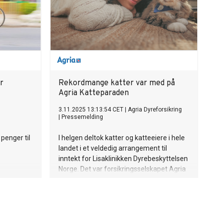
r
Rekordmange katter var med på
Agria Katteparaden
3.11.2025 13:13:54 CET
|
Agria Dyreforsikring
|
Pressemelding
penger til
I helgen deltok katter og katteeiere i hele
landet i et veldedig arrangement til
inntekt for Lisaklinikken Dyrebeskyttelsen
Norge. Det var forsikringsselskapet Agria
som arrangerte, og 6058 katter var med.