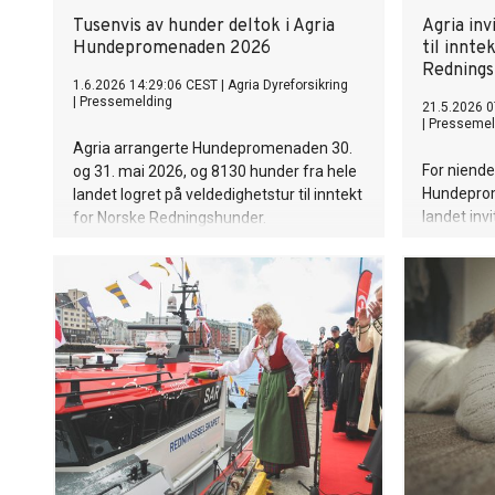
Tusenvis av hunder deltok i Agria
Agria in
Hundepromenaden 2026
til innte
Redning
1.6.2026 14:29:06 CEST
|
Agria Dyreforsikring
|
Pressemelding
21.5.2026 0
|
Pressemel
Agria arrangerte Hundepromenaden 30.
For niende
og 31. mai 2026, og 8130 hunder fra hele
Hundeprom
landet logret på veldedighetstur til inntekt
landet inv
for Norske Redningshunder.
sin til in
helgen 30.