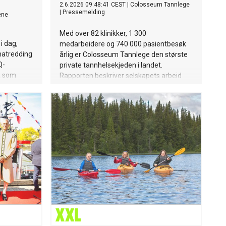
2.6.2026 09:48:41 CEST
|
Colosseum Tannlege
|
Pressemelding
ene
Med over 82 klinikker, 1 300
i dag,
medarbeidere og 740 000 pasientbesøk
matredding
årlig er Colosseum Tannlege den største
Q-
private tannhelsekjeden i landet.
va som
Rapporten beskriver selskapets arbeid
er enn ti
innenfor fire bærekraftspilarer: Healthy
dding
Smiles, Healthy Planet, Healthy
ler Q 10
People og Healthy Business.
isterne.