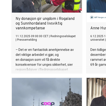
Ny donasjon gir ungdom i Rogaland
og Sunnhordaland livsviktig
vannkompetanse
Anne Hus
11.12.2025 09:00:00 CET
|
Redningsselskapet
6.12.2025 1
|
Pressemelding
universitet
– Det er en fantastisk anerkjennelse av
Den tidlig
det viktige arbeidet vi gjør, og
desember 2
en donasjon som vil få direkte
rammet av 
konsekvenser for unges sikkerhet, sier
69 år gam
regionrådgiver i Redningsselskapet.