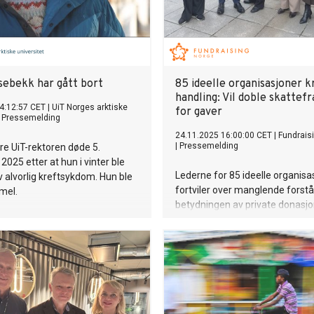
ebekk har gått bort
85 ideelle organisasjoner k
handling: Vil doble skattef
4:12:57 CET
|
UiT Norges arktiske
for gaver
|
Pressemelding
24.11.2025 16:00:00 CET
|
Fundrais
|
Pressemelding
ere UiT-rektoren døde 5.
025 etter at hun i vinter ble
Lederne for 85 ideelle organisa
alvorlig kreftsykdom. Hun ble
fortviler over manglende forstå
mel.
betydningen av private donasjon
halveringen av skattefradraget
donasjoner til ideelle organisasj
2022 har inntektene falt med 7
milliarder. Nå krever de at
fradragsbeløpet økes for både
privatpersoner og bedrifter.