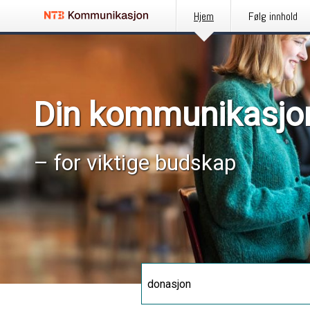
Hjem
Følg innhold
Din kommunikasjo
– for viktige budskap