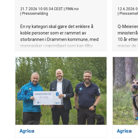
21.7.2026 10:05:34 CEST
|
FINN.no
12.6.2026 0
|
Pressemelding
|
Pressemel
En ny kategori skal gjøre det enklere å
Q-Meierien
koble personer som er rammet av
ministerrå
storbrannen i Drammen kommune, med
10 år ette
mennesker i nærmiljøet som kan tilby
mener de t
konkret og kostnadsfri hjelp.