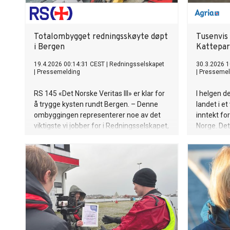
Totalombygget redningsskøyte døpt
Tusenvis 
i Bergen
Kattepa
19.4.2026 00:14:31 CEST
|
Redningsselskapet
30.3.2026 1
|
Pressemelding
|
Pressemel
RS 145 «Det Norske Veritas III» er klar for
I helgen de
å trygge kysten rundt Bergen. – Denne
landet i e
ombyggingen representerer noe av det
inntekt fo
viktigste vi jobber for i Redningsselskapet,
Norge. Det
en bærekraftig og fremtidsrettet
som arrang
beredskap, sier generalsekretær Janne
katter i år
Oddaker.