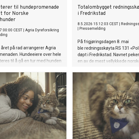
viterer til hundepromenade
Totalombygget redningsskø
kt for Norske
i Fredrikstad
shunder
8.5.2026 15:12:03 CEST
|
Redningss
|
Pressemelding
7:00:00 CEST
|
Agria Dyreforsikring
ding
På frigjøringsdagen 8. mai
 året på rad arrangerer Agria
ble redningsskøyta RS 131 «Pol
enaden. Hundeeiere over hele
døpt i Fredrikstad. Navnet peker
iteres til å gå en tur med hunden
en av de mest vellykkede norsk
ntekt for Norske Redningshunder,
motstandsoperasjonene under
-31. mai 2026.
verdenskrig.