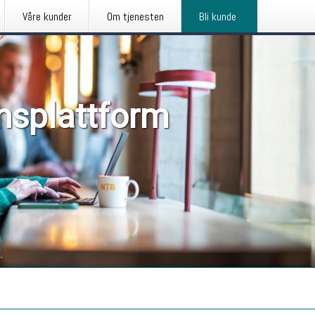
Våre kunder
Om tjenesten
Bli kunde
nsplattform