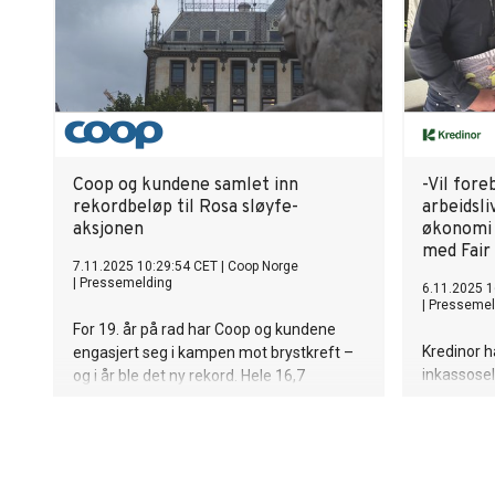
Coop og kundene samlet inn
-Vil fore
rekordbeløp til Rosa sløyfe-
arbeidsli
aksjonen
økonomi 
med Fair
7.11.2025 10:29:54 CET
|
Coop Norge
|
Pressemelding
6.11.2025 1
|
Pressemel
For 19. år på rad har Coop og kundene
Kredinor h
engasjert seg i kampen mot brystkreft –
inkassosel
og i år ble det ny rekord. Hele 16,7
samarbeid
millioner kroner er samlet inn til Rosa
omegn. Sa
sløyfe-aksjonen. Det er det høyeste
steg i Kre
beløpet Coop noen gang har bidratt med,
samfunnsan
og en økning fra fjorårets rekord på 16,1
kunnskap
millioner.