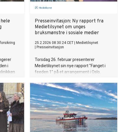
 hele
Presseinvitasjon: Ny rapport fra
g
Medietilsynet om unges
bruksmønstre i sosiale medier
forsikring
25.2.2026 08:30:24 CET
|
Medietilsynet
|
Presseinvitasjon
ngerer
Torsdag 26. februar presenterer
den i
Medietilsynet sin nye rapport "Fanget i
aklinikken
feeden 1" på et arrangement i Oslo.
l motta
Pressen er velkommen til å følge hele
eller deler av arrangementet.
e som av
Presentasjonen av rapporten blir
il å betale
strømmet.