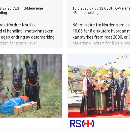
8:27:20 CEST
|
Q-Meieriene
10.6.2026 07:55:32 CEST
|
Q-Meieri
ding
|
Pressemelding
e utfordrer Nordisk
Når ministre fra Norden samles 
d til handling i matsvinnsaken –
10.06 for å diskutere hvordan 
r egen endring av datomerking
kan styrkes frem mot 2030, er 
iden for prat er over.
Meieriene invitert for å dele h
faktisk gir resultat. Basert på m
års erfaring med å gjøre matre
enklere i hverdagen til folk – de
konkrete råd til de nordiske min