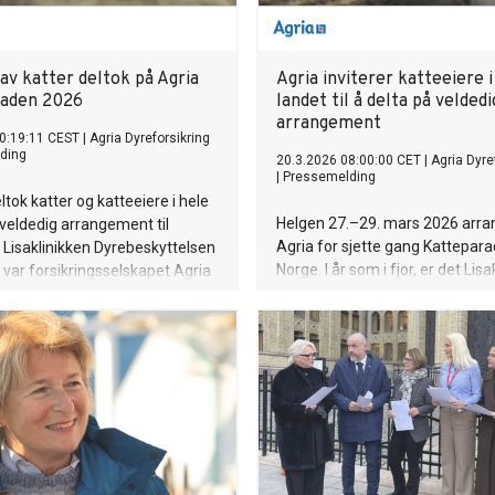
av katter deltok på Agria
Agria inviterer katteeiere i
raden 2026
landet til å delta på veldedi
arrangement
0:19:11 CEST
|
Agria Dyreforsikring
ding
20.3.2026 08:00:00 CET
|
Agria Dyre
|
Pressemelding
ltok katter og katteeiere i hele
Helgen 27.–29. mars 2026 arra
t veldedig arrangement til
Agria for sjette gang Kattepara
r Lisaklinikken Dyrebeskyttelsen
Norge. I år som i fjor, er det Lis
 var forsikringsselskapet Agria
Dyrebeskyttelsen Norge som vi
erte, og totalt deltok 4910
midlene. Klinikken tilbyr gratis
ets parade.
veterinærhjelp til dyr med eier
ulike årsaker ikke har mulighet t
for behandling.