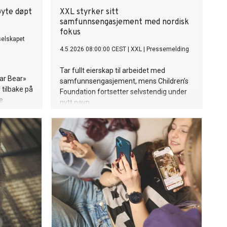
yte døpt
XXL styrker sitt
samfunnsengasjement med nordisk
fokus
elskapet
4.5.2026 08:00:00 CEST
|
XXL
|
Pressemelding
Tar fullt eierskap til arbeidet med
ar Bear»
samfunnsengasjement, mens Children’s
 tilbake på
Foundation fortsetter selvstendig under
e
nytt navn.
 andre