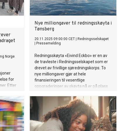
Nye milliongaver til redningsskøyta i
Tønsberg
rever
20.11.2025 09:00:00 CET
|
Redningsselskapet
radraget
|
Pressemelding
Redningsskøyta «Eivind Eckbo» er en av
ing Norge
de travleste i Redningsselskapet som er
drevet av frivillige sjøredningskorps. To
sjoner
nye milliongaver gjør at hele
else for
finansieringen til vesentlige
er. Etter
oppgraderinger av skøyta nå er på plass.
 på
oner i
,5