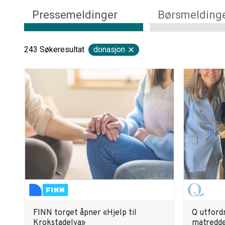
Pressemeldinger
Børsmelding
243
Søkeresultat
donasjon
FINN torget åpner «Hjelp til
Q utfordr
Krokstadelva»
matredd