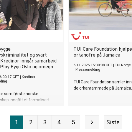
bygge
TUI Care Foundation hjelpe
vskriminalitet og svart
orkanofre på Jamaica
Kredinor inngår samarbeid
6.11.2025 15:30:08 CET
|
TUI Norge
 Play Bygg Oslo og omegn
|
Pressemelding
6:00:17 CET
|
Kredinor
ding
TUI Care Foundation samler inn 
de orkanrammede på Jamaica.
ar som første norske
skap inngått et formalisert
 med Fair Play Bygg Oslo og
marbeidet markerer et viktig
dinors arbeid med bærekraft og
1
2
3
4
5
Siste
svar, og skal bidra til
 om hvordan