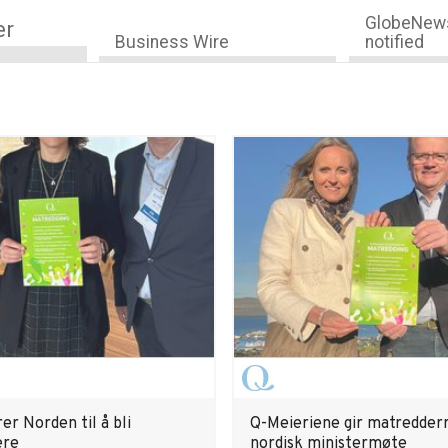
GlobeNews
er
Business Wire
notified
er Norden til å bli
Q-Meieriene gir matredder
ere
nordisk ministermøte