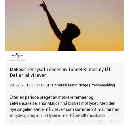
Makosir ser lyset i enden av tunnelen med ny låt:
Det er nå vi lever
20.5.2025 10:03:21 CEST
|
Universal Music Norge
|
Pressemelding
Etter en periode preget av mørkere temaer og
selvransakelse, snur Makosir nå blikket mot lyset. Med den
nye singelen 'Det er nå vi lever' som kommer 23. mai, tar han
et tydelig steg inn i et lysere, mer håpefullt musikalsk
univers. Dette er en låt om å komme ut på den andre siden –
om å ha vært redd for at det aldri skulle skje, men til slutt