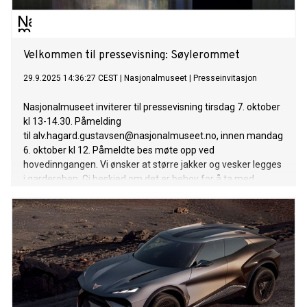
Velkommen til pressevisning: Søylerommet
29.9.2025 14:36:27 CEST
|
Nasjonalmuseet
|
Presseinvitasjon
Nasjonalmuseet inviterer til pressevisning tirsdag 7. oktober
kl 13-14.30. Påmelding
til alv.hagard.gustavsen@nasjonalmuseet.no, innen mandag
6. oktober kl 12. Påmeldte bes møte opp ved
hovedinngangen. Vi ønsker at større jakker og vesker legges
i garderoben. Gi beskjed om det er behov for å ta med
kamerastativ eller annet større utstyr.