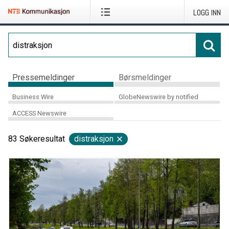
LOGG INN
Pressemeldinger
Børsmeldinger
Business Wire
GlobeNewswire by notified
ACCESS Newswire
83
Søkeresultat
distraksjon