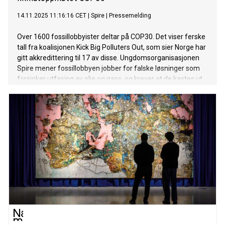
14.11.2025 11:16:16 CET
|
Spire
|
Pressemelding
Over 1600 fossillobbyister deltar på COP30. Det viser ferske
tall fra koalisjonen Kick Big Polluters Out, som sier Norge har
gitt akkredittering til 17 av disse. Ungdomsorganisasjonen
Spire mener fossillobbyen jobber for falske løsninger som
forsinker utfasing av olje og gass, og krever at de kastes ut
av klimatoppmøtet.