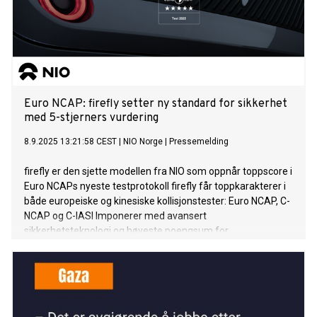
Euro NCAP: firefly setter ny standard for sikkerhet
med 5-stjerners vurdering
8.9.2025 13:21:58 CEST
|
NIO Norge
|
Pressemelding
firefly er den sjette modellen fra NIO som oppnår toppscore i
Euro NCAPs nyeste testprotokoll firefly får toppkarakterer i
både europeiske og kinesiske kollisjonstester: Euro NCAP, C-
NCAP og C-IASI Imponerer med avansert
sikkerhetsteknologi og høyeste poengsum for
voksenbeskyttelse siden 2024 firefly er nå tilgjengelig i
Norge og Nederland – flere europeiske markeder følger i
2026