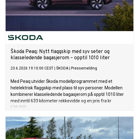
Škoda Peaq: Nytt flaggskip med syv seter og
klasseledende bagasjerom – opptil 1010 liter
23.6.2026 19:10:00 CEST
|
ŠKODA
|
Pressemelding
Med Peaq utvider Škoda modellprogrammet med et
helelektrisk flaggskip med plass til syv personer. Modellen
kombinerer klasseledende bagasjerom på opptil 1010 liter
med inntil 633 kilometer rekkevidde og en pris fra kr
639.900.