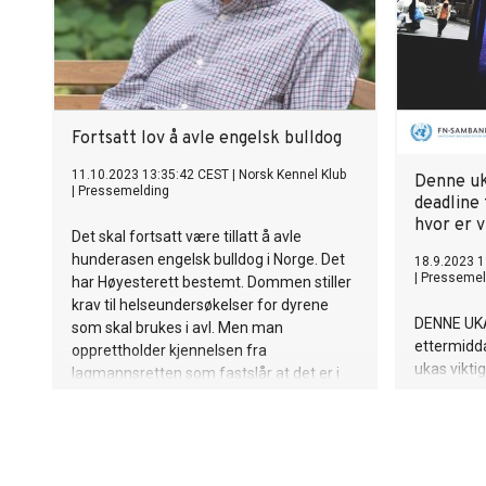
virke.
Fortsatt lov å avle engelsk bulldog
11.10.2023 13:35:42 CEST
|
Norsk Kennel Klub
Denne uka
|
Pressemelding
deadline
hvor er v
Det skal fortsatt være tillatt å avle
hunderasen engelsk bulldog i Norge. Det
18.9.2023 1
|
Pressemel
har Høyesterett bestemt. Dommen stiller
krav til helseundersøkelser for dyrene
DENNE UKA
som skal brukes i avl. Men man
ettermidda
opprettholder kjennelsen fra
ukas viktig
lagmannsretten som fastslår at det er i
strid med Dyrevelferdslovens paragraf 25
å avle cavalier king charles spaniel.