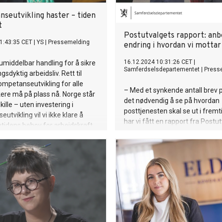
seutvikling haster – tiden
t
Postutvalgets rapport: anb
1:43:35 CET
|
YS
|
Pressemelding
endring i hvordan vi mottar
16.12.2024 10:31:26 CET
|
umiddelbar handling for å sikre
Samferdselsdepartementet
|
Press
ngsdyktig arbeidsliv. Rett til
kompetanseutvikling for alle
– Med et synkende antall brev p
ere må på plass nå. Norge står
det nødvendig å se på hvordan
kille – uten investering i
posttjenesten skal se ut i fremt
tvikling vil vi ikke klare å
har vi fått en rapport fra Postu
idens behov for arbeidskraft.
som peker på hvordan vi best m
tilpasse tjenestene. De mener 
at brev skal leveres til betjente
postpunkter i stedet for i postk
samferdselsminister Jon-Ivar 