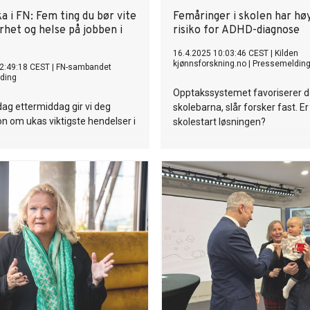
kompetanse og arbeidskraft, m
 i FN: Fem ting du bør vite
Femåringer i skolen har hø
rhet og helse på jobben i
risiko for ADHD-diagnose
16.4.2025 10:03:46 CEST
|
Kilden
kjønnsforskning.no
|
Pressemeldin
2:49:18 CEST
|
FN-sambandet
ding
Opptakssystemet favoriserer d
ag ettermiddag gir vi deg
skolebarna, slår forsker fast. Er
n om ukas viktigste hendelser i
skolestart løsningen?