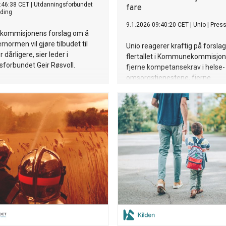
:46:38 CET
|
Utdanningsforbundet
fare
ding
9.1.2026 09:40:20 CET
|
Unio
|
Pres
ommisjonens forslag om å
rnormen vil gjøre tilbudet til
Unio reagerer kraftig på forsla
 dårligere, sier leder i
flertallet i Kommunekommisjo
forbundet Geir Røsvoll.
fjerne kompetansekrav i helse-
omsorgstjenestene, fjerne
lærertetthetsnormen, og å in
øremerkede tilskudd i rammeti
Dersom disse anbefalingene
gjennomføres, vil det føre til øk
forskjeller, dårligere tjenester, ø
privatisering med et todelt hel
svekket trygghet for innbygger
Fremfor å svekke kompetanse
bør man heller se på om dagen
kommunestruktur er bærekrafti
løsninger på de grunnleggende
problemene til kommunene, ne
kommuneøkonomi og mangel 