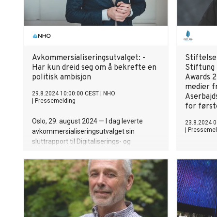
Avkommersialiseringsutvalget: -
Stiftelse
Har kun dreid seg om å bekrefte en
Stiftung
politisk ambisjon
Awards 20
medier fr
29.8.2024 10:00:00 CEST
|
NHO
Aserbajds
|
Pressemelding
for førs
Oslo, 29. august 2024 — I dag leverte
23.8.2024 0
|
Pressemel
avkommersialiseringsutvalget sin
sluttrapport til Digitaliserings- og
Pressepris
forvaltningsdepartementet. NHO mener
medier i Ø
utvalget har hatt et utelukkende politisk
anerkjenne
mandat, og leverer en faglig analyse som
undersøken
er ubalansert og lite objektiv. Utvalget
mot i en sv
kommer med kraftige motforestillinger
regionen. 
mot private, bygget på svært mangelfulle
fengslet på
faglige analyser.