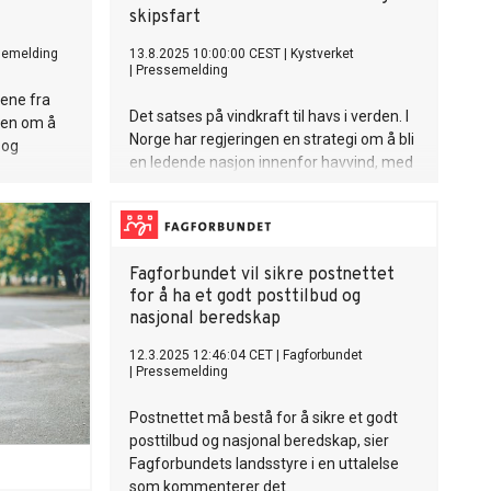
skipsfart
semelding
13.8.2025 10:00:00 CEST
|
Kystverket
|
Pressemelding
gene fra
Det satses på vindkraft til havs i verden. I
nen om å
Norge har regjeringen en strategi om å bli
 og
en ledende nasjon innenfor havvind, med
en industri som utvikler og bygger
nlemme
vindkraftløsninger i toppklasse.
lskuddet.
te
Fagforbundet vil sikre postnettet
kt
for å ha et godt posttilbud og
sevesen og
nasjonal beredskap
ne.
kravene
12.3.2025 12:46:04 CET
|
Fagforbundet
|
Pressemelding
s
g og finne
Postnettet må bestå for å sikre et godt
posttilbud og nasjonal beredskap, sier
mlig svak
Fagforbundets landsstyre i en uttalelse
på
som kommenterer det