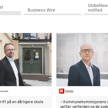
GlobeNews
er
Business Wire
notified
ift på en dårligere skole
– Kommunekommisjonens 
setter velferden og de svak