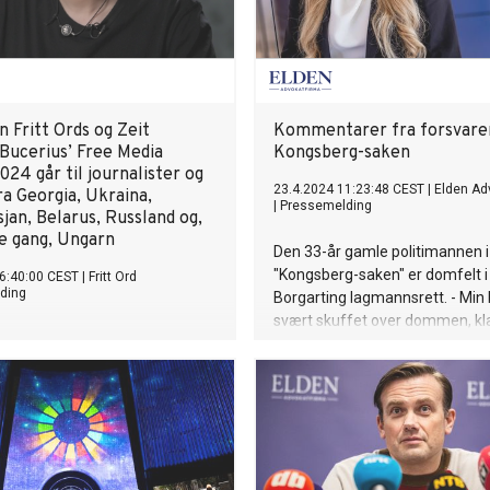
n Fritt Ords og Zeit
Kommentarer fra forsvarer
 Bucerius’ Free Media
Kongsberg-saken
24 går til journalister og
23.4.2024 11:23:48 CEST
|
Elden Ad
a Georgia, Ukraina,
|
Pressemelding
jan, Belarus, Russland og,
te gang, Ungarn
Den 33-år gamle politimannen i
"Kongsberg-saken" er domfelt i
6:40:00 CEST
|
Fritt Ord
ding
Borgarting lagmannsrett. - Min 
svært skuffet over dommen, kla
ene til seks journalister og
kjempe videre for en frifinnelse 
st- og Sentral-Europa er en
Høyesterett, sier advokat Heidi 
lse av deres betydningsfulle
Elden Advokatfirma.
de journalistikk og personlige
ært urolig tid i hele
Flere av årets prisvinnere er
 grunn av sitt journalistiske