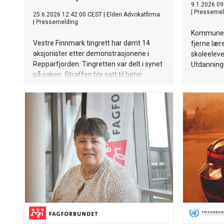
9.1.2026 09
|
Pressemel
25.6.2026 12:42:00 CEST
|
Elden Advokatfirma
|
Pressemelding
Kommunek
Vestre Finnmark tingrett har dømt 14
fjerne lære
aksjonister etter demonstrasjonene i
skoleelever
Repparfjorden. Tingretten var delt i synet
Utdannings
på saken. Straffen ble satt til bøter
betydelig lavere enn påtalemyndighetens
påstander.