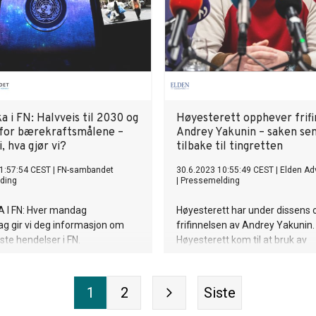
 i FN: Halvveis til 2030 og
Høyesterett opphever frifi
 for bærekraftsmålene –
Andrey Yakunin – saken se
i, hva gjør vi?
tilbake til tingretten
1:57:54 CEST
|
FN-sambandet
30.6.2023 10:55:49 CEST
|
Elden Ad
ding
|
Pressemelding
 I FN: Hver mandag
Høyesterett har under dissens
g gir vi deg informasjon om
frifinnelsen av Andrey Yakunin. F
ste hendelser i FN.
Høyesterett kom til at bruk av
hobbydroner omfattes av
sanksjonsreglene og saken sen
tilbake til tingretten for en full
1
2
Siste
behandling.