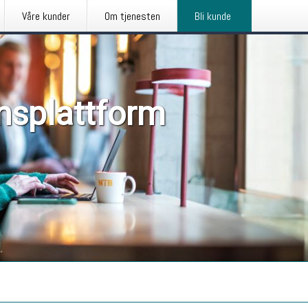
Våre kunder
Om tjenesten
Bli kunde
nsplattform