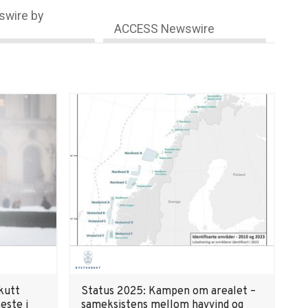
wire by
ACCESS Newswire
kutt
Status 2025: Kampen om arealet –
este i
sameksistens mellom havvind og