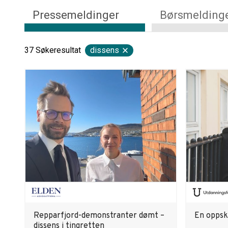
Pressemeldinger
Børsmelding
37
Søkeresultat
dissens
Repparfjord-demonstranter dømt –
En oppskr
dissens i tingretten