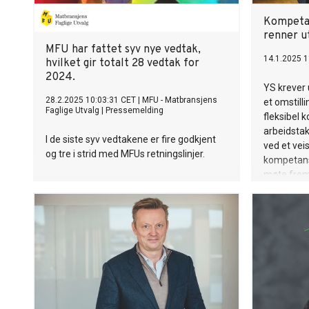
Kompetan
renner u
MFU har fattet syv nye vedtak,
14.1.2025 1
hvilket gir totalt 28 vedtak for
2024.
YS krever 
28.2.2025 10:03:31 CET
|
MFU - Matbransjens
et omstilli
Faglige Utvalg
|
Pressemelding
fleksibel 
arbeidstak
I de siste syv vedtakene er fire godkjent
ved et veis
og tre i strid med MFUs retningslinjer.
kompetanseu
møte fremt