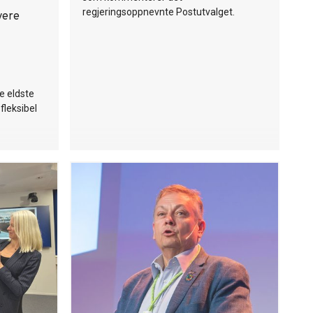
ener Unio.
regjeringsoppnevnte Postutvalget.
yere
g
e eldste
 fleksibel