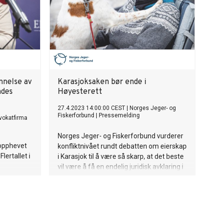
nnelse av
Karasjoksaken bør ende i
ndes
Høyesterett
27.4.2023 14:00:00 CEST
|
Norges Jeger- og
Fiskerforbund
|
Pressemelding
vokatfirma
Norges Jeger- og Fiskerforbund vurderer
 opphevet
konfliktnivået rundt debatten om eierskap
lertallet i
i Karasjok til å være så skarp, at det beste
vil være å få en endelig juridisk avklaring i
vår høyeste rettsinstans.
des derfor
stendig ny