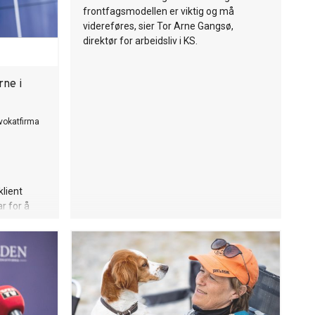
frontfagsmodellen er viktig og må
videreføres, sier Tor Arne Gangsø,
direktør for arbeidsliv i KS.
ne i
vokatfirma
klient
r for å
i
Reisvang i