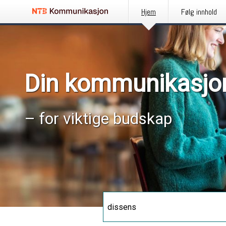
Hjem
Følg innhold
Din kommunikasjo
– for viktige budskap