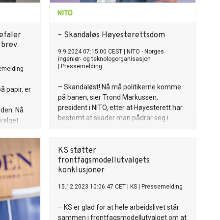
efaler
– Skandaløs Høyesterettsdom
 brev
9.9.2024 07:15:00 CEST
|
NITO - Norges
ingeniør- og teknologorganisasjon
|
Pressemelding
emelding
– Skandaløst! Nå må politikerne komme
å papir, er
på banen, sier Trond Markussen,
president i NITO, etter at Høyesterett har
iden. Nå
bestemt at skader man pådrar seg i
tvalget
pauser på hjemmekontor ikke gir rett til
ulig kan
yrkesskadeerstatning.
blant annet
KS støtter
frontfagsmodellutvalgets
assen, sier
konklusjoner
Nygård.
15.12.2023 10:06:47 CET
|
KS
|
Pressemelding
– KS er glad for at hele arbeidslivet står
sammen i frontfagsmodellutvalget om at