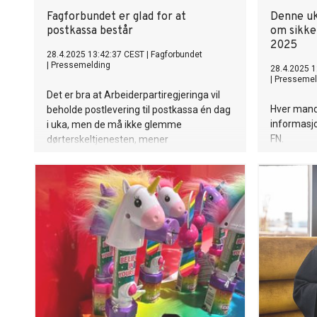
Fagforbundet er glad for at
Denne uka
postkassa består
om sikke
2025
28.4.2025 13:42:37 CEST
|
Fagforbundet
|
Pressemelding
28.4.2025 1
|
Pressemel
Det er bra at Arbeiderpartiregjeringa vil
Hver mand
beholde postlevering til postkassa én dag
informasjo
i uka, men de må ikke glemme
FN.
dørterskeltjenesten, mener
Fagforbundet.