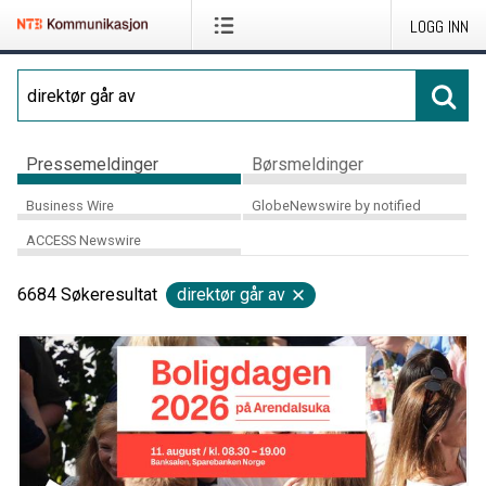
LOGG INN
Pressemeldinger
Børsmeldinger
Business Wire
GlobeNewswire by notified
ACCESS Newswire
6684
Søkeresultat
direktør går av