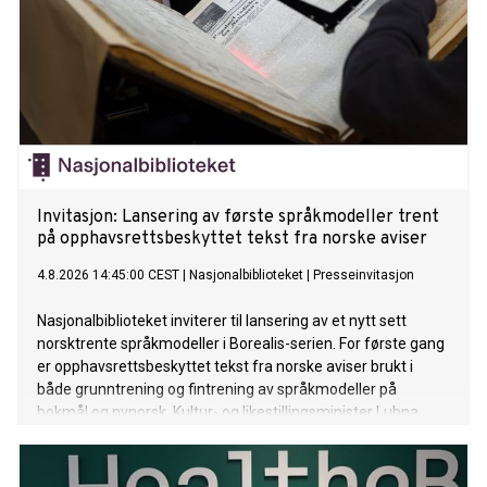
Invitasjon: Lansering av første språkmodeller trent
på opphavsrettsbeskyttet tekst fra norske aviser
4.8.2026 14:45:00 CEST
|
Nasjonalbiblioteket
|
Presseinvitasjon
Nasjonalbiblioteket inviterer til lansering av et nytt sett
norsktrente språkmodeller i Borealis-serien. For første gang
er opphavsrettsbeskyttet tekst fra norske aviser brukt i
både grunntrening og fintrening av språkmodeller på
bokmål og nynorsk. Kultur- og likestillingsminister Lubna
Jaffery og digitaliserings- og forvaltningsminister Karianne
Tung deltar på lanseringen.