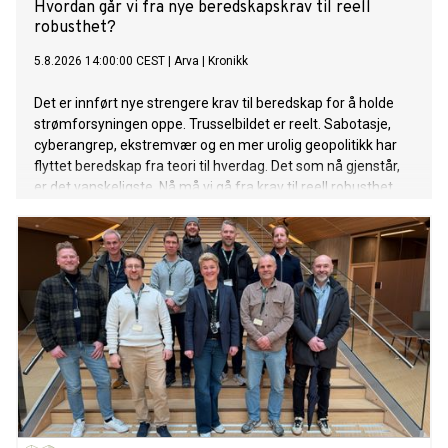
Hvordan går vi fra nye beredskapskrav til reell
robusthet?
5.8.2026 14:00:00 CEST
|
Arva
|
Kronikk
Det er innført nye strengere krav til beredskap for å holde
strømforsyningen oppe. Trusselbildet er reelt. Sabotasje,
cyberangrep, ekstremvær og en mer urolig geopolitikk har
flyttet beredskap fra teori til hverdag. Det som nå gjenstår,
er det vanskeligste. Nå må vi gå fra krav til reell robusthet.