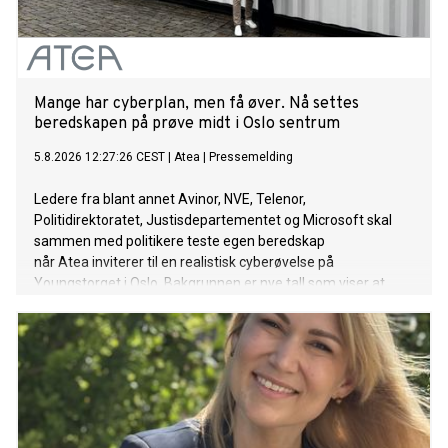
Mange har cyberplan, men få øver. Nå settes
beredskapen på prøve midt i Oslo sentrum
5.8.2026 12:27:26 CEST
|
Atea
|
Pressemelding
Ledere fra blant annet Avinor, NVE, Telenor,
Politidirektoratet, Justisdepartementet og Microsoft skal
sammen med politikere teste egen beredskap
når Atea inviterer til en realistisk cyberøvelse på
Youngstorget i Oslo. Bakgrunnen er nye tall som viser at
mange norske virksomheter har planer for å håndtere
cyberangrep, men få trener på dem.