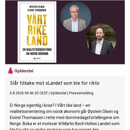
Slår tilbake mot «Landet som ble for rikt»
6.8.2026 09:46:20 CEST
|
Gyldendal
|
Pressemelding
Er Norge egentlig i krise? I Vårt rike land – en
realitetsorientering om norsk økonomi går Øystein Olsen og
Eivind Thomassen i rette med dommedagsfortellingene om
Norge. Boka er et motsvar til Martin Bech Holtes Landet som
ble for rikt og andre analyser som har preget den