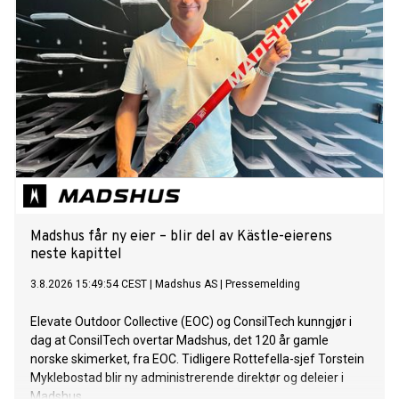
Madshus får ny eier – blir del av Kästle-eierens
neste kapittel
3.8.2026 15:49:54 CEST
|
Madshus AS
|
Pressemelding
Elevate Outdoor Collective (EOC) og ConsilTech kunngjør i
dag at ConsilTech overtar Madshus, det 120 år gamle
norske skimerket, fra EOC. Tidligere Rottefella-sjef Torstein
Myklebostad blir ny administrerende direktør og deleier i
Madshus.