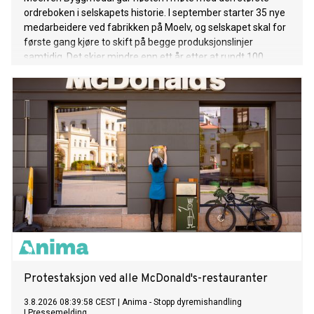
ordreboken i selskapets historie. I september starter 35 nye
medarbeidere ved fabrikken på Moelv, og selskapet skal for
første gang kjøre to skift på begge produksjonslinjer
samtidig. Det skjer mindre enn ett år etter at rundt 100
ansatte ble permittert.
Protestaksjon ved alle McDonald's-restauranter
3.8.2026 08:39:58 CEST
|
Anima - Stopp dyremishandling
|
Pressemelding