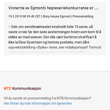
Vinnerne av Egmonts tegneseriekonkurranse er ....
19.3.2019 08:39:45 CET
|
Story House Egmont
|
Pressemelding
– Selv om semifinaleheatet inneholdt hele 15 serier, så
visste vi nok før den siste avstemningen hvem som kom til å
stikke av med seieren. Det ville vært bortimot straffbart å
ikke la Elise Syvertsen og hennes poetiske, men såre
oppvekstskildring «Spike» vinne, sier redaksjonssjef Tormod
Løkling. Dermed gikk førsteplassen til nettopp Elise
Syvertsen som med sitt bidrag «Spike» tildeles hele 50 000
kroner!
Vil du sende en pressemelding fra NTB Kommunikasjon?
Her finner du mer informasjon om tjenesten