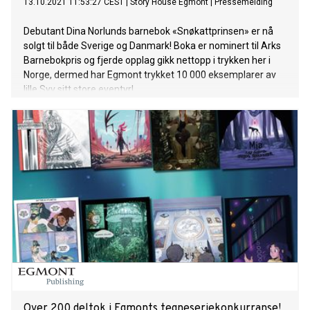
13.10.2021 11:53:27 CEST
|
Story House Egmont
|
Pressemelding
Debutant Dina Norlunds barnebok «Snøkattprinsen» er nå
solgt til både Sverige og Danmark! Boka er nominert til Arks
Barnebokpris og fjerde opplag gikk nettopp i trykken her i
Norge, dermed har Egmont trykket 10 000 eksemplarer av
lille Syv sitt store eventyr!
Over 200 deltok i Egmonts tegneseriekonkurranse!