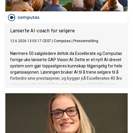
Lanserte AI-coach for selgere
12.6.2026 13:03:17 CEST
|
Computas
|
Pressemelding
Nærmere 50 salgsledere deltok da Excellerate og Computas
forrige uke lanserte GAP Vision AI. Dette er et nytt AI-drevet
system som gjør toppselgeres kunnskap tilgjengelig for hele
organisasjonen. Løsningen bruker AI til å trene selgere til å
forbedre sine prestasjoner, og bygger på Excellerates 40 års
salgsmetodikk fra 5 000 bedrifter og over 500 000 trente
selgere. Computas er Excellerates teknologipartner og har
bidratt med solid AI-kompetanse i utviklingen av løsningen.