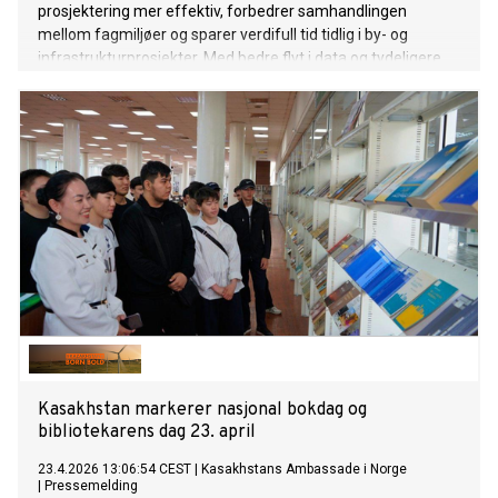
prosjektering mer effektiv, forbedrer samhandlingen
mellom fagmiljøer og sparer verdifull tid tidlig i by- og
infrastrukturprosjekter. Med bedre flyt i data og tydeligere
kobling mellom regelverk, kart og planinformasjon legger
løsningene til rette for tryggere beslutninger før prosjektene
låses.
Kasakhstan markerer nasjonal bokdag og
bibliotekarens dag 23. april
23.4.2026 13:06:54 CEST
|
Kasakhstans Ambassade i Norge
|
Pressemelding