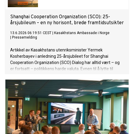
Shanghai Cooperation Organization (SCO): 25-
årsjubileum – en ny horisont, brede framtidsutsikter
13.6.2026 06:19:51 CEST
|
Kasakhstans Ambassade i Norge
|
Pressemelding
Artikkel av Kasakhstans utenriksminister Yermek
Kosherbayev i anledning 25-årsjubileet for Shanghai
Cooperation Organization (SCO) Dialog har alltid vært – og
er fortsatt – politikkens harde valuta. Evnen til å lytte til
hverandre og i fellesskap utvikle svar på samtidens
utfordringer er avgjørende for stabiliteten i det
internasjonale systemet, særlig i perioder preget av endring
eller krise. I dagens verden er dette blitt spesielt tydelig: Den
svekkede tilliten mellom stater er en konsekvens av at
dialog i seg selv er blitt en stadig knappere «ressurs».