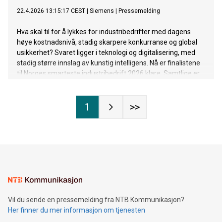
22.4.2026 13:15:17 CEST
|
Siemens
|
Pressemelding
Hva skal til for å lykkes for industribedrifter med dagens
høye kostnadsnivå, stadig skarpere konkurranse og global
usikkerhet? Svaret ligger i teknologi og digitalisering, med
stadig større innslag av kunstig intelligens. Nå er finalistene
til Norges smarteste industribedrift 2026 klare. Samtlige er
selskaper som bruker AI og digitalisering til å styrke
lønnsomhet og konkurransekraft.
1
>>
Vil du sende en pressemelding fra NTB Kommunikasjon?
Her finner du mer informasjon om tjenesten