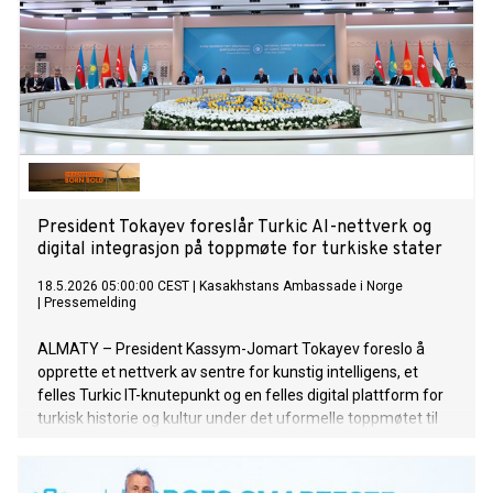
President Tokayev foreslår Turkic AI-nettverk og
digital integrasjon på toppmøte for turkiske stater
18.5.2026 05:00:00 CEST
|
Kasakhstans Ambassade i Norge
|
Pressemelding
ALMATY – President Kassym-Jomart Tokayev foreslo å
opprette et nettverk av sentre for kunstig intelligens, et
felles Turkic IT-knutepunkt og en felles digital plattform for
turkisk historie og kultur under det uformelle toppmøtet til
Organization of Turkic States (OTS) i Turkistan. Under
toppmøtet diskuterte medlemslandene hvordan
samarbeidet innen teknologi, digitalisering og investeringer