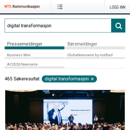
LOGG INN
Pressemeldinger
Børsmeldinger
Business Wire
GlobeNewswire by notified
ACCESS Newswire
465
Søkeresultat
digital transformasjon