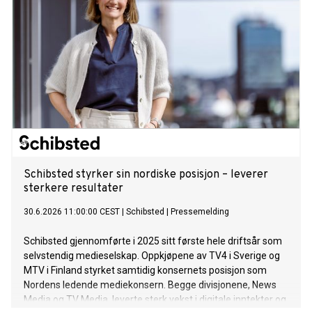
Schibsted styrker sin nordiske posisjon – leverer
sterkere resultater
30.6.2026 11:00:00 CEST
|
Schibsted
|
Pressemelding
Schibsted gjennomførte i 2025 sitt første hele driftsår som
selvstendig medieselskap. Oppkjøpene av TV4 i Sverige og
MTV i Finland styrket samtidig konsernets posisjon som
Nordens ledende mediekonsern. Begge divisjonene, News
Media og TV Media, leverte sterk vekst i digitale inntekter og