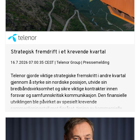
Strategisk fremdrift i et krevende kvartal
16.7.2026 07:00:35 CEST
|
Telenor Group
|
Pressemelding
Telenor gjorde viktige strategiske fremskritt i andre kvartal
gjennom å styrke sin nordiske posisjon, utvide sin
bredbåndsvirksomhet og sikre viktige kontrakter innen
forsvar og samfunnskritisk kommunikasjon. Den finansielle
utviklingen ble påvirket av spesielt krevende
sammenligningstall mot fjoråret, timing av kommersielle
initiativer, kostnader knyttet til robustifisering og
transformasjon, samt en fortsatt krevende
makroøkonomisk situasjon i Bangladesh.