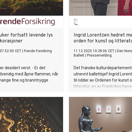
uker fortsatt levende lys
Ingrid Lorentzen hedret m
ekorasjoner
orden for kunst og litterat
07:52:00 CET
|
Frende Forsikring
11.12.2025 10:28:06 CET
|
Den Nors
Ballett
|
Pressemelding
r desidert verst. - Er det
Det franske kulturdepartement
ødvendig med åpne flammer, når
utnevnt ballettsjef Ingrid Loren
mange fine og branntrygge
til ridder av Ordenen for kunst 
litteratur, en av Frankrikes høye
utmerkelser innen kunstfeltet.
mottok dekorasjonen under en 
Den franske ambassadørboligen 
går, 10. desember.