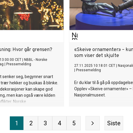
sning: Hvor går grensen?
«Skeive ornamenter» – ku
som viser det skjulte
13:00:00 CET
|
NBBL - Norske
ag
|
Pressemelding
27.11.2025 10:18:01 CET
|
Nasjona
|
Pressemelding
t senker seg, begynner snart
Er du klar til å gå på oppdagels
 trær hekker og buskas å blinke.
Opplev «Skeive ornamenter» –
 dekorasjoner kan skape god
Nasjonalmuseet.
ing, men kan også være kilden
flikter. Norske
elagelags Landsforbund (NBBL)
ål om «for mye julelys» hver
sember.
1
2
3
4
5
Siste