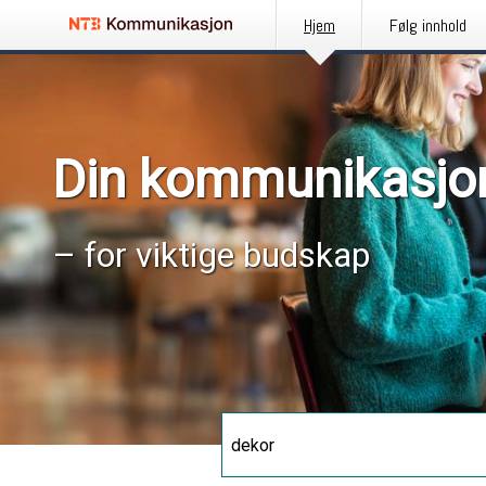
Hjem
Følg innhold
Din kommunikasjo
– for viktige budskap