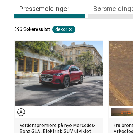
Pressemeldinger
Børsmelding
396
Søkeresultat
dekor
Verdenspremiere på nye Mercedes-
Fra brons
Benz GLA: Elektrisk SUV utviklet
Arkeolog