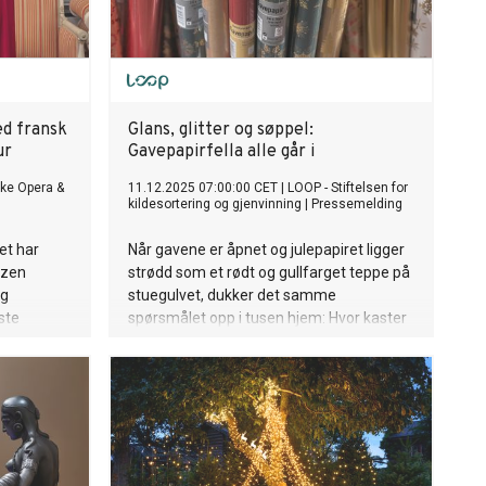
ed fransk
Glans, glitter og søppel:
ur
Gavepapirfella alle går i
ke Opera &
11.12.2025 07:00:00 CET
|
LOOP - Stiftelsen for
kildesortering og gjenvinning
|
Pressemelding
et har
Når gavene er åpnet og julepapiret ligger
tzen
strødd som et rødt og gullfarget teppe på
og
stuegulvet, dukker det samme
ste
spørsmålet opp i tusen hjem: Hvor kaster
 Hun
du egentlig gavepapiret? Svaret
seremoni i
overrasker fortsatt mange.
i Oslo i