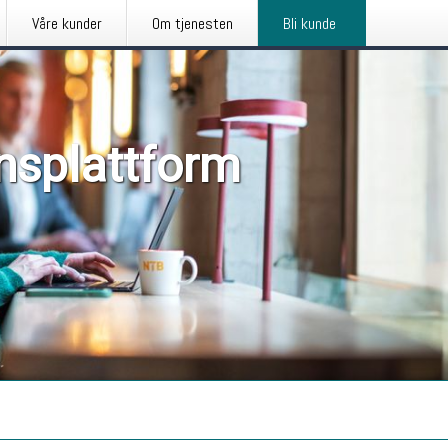
Våre kunder
Om tjenesten
Bli kunde
nsplattform