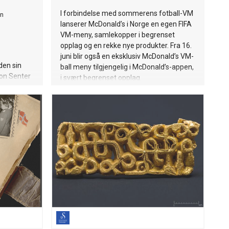
I forbindelse med sommerens fotball-VM
n
lanserer McDonald’s i Norge en egen FIFA
VM-meny, samlekopper i begrenset
opplag og en rekke nye produkter. Fra 16.
juni blir også en eksklusiv McDonald’s VM-
den sin
ball meny tilgjengelig i McDonald’s-appen,
hon Senter
i svært begrenset opplag.