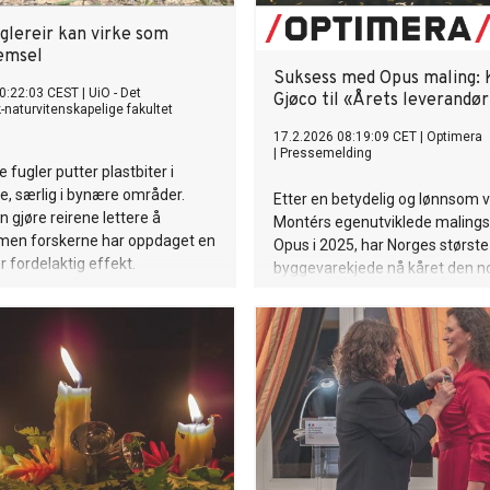
uglereir kan virke som
emsel
Suksess med Opus maling: 
0:22:03 CEST
|
UiO - Det
Gjøco til «Årets leverandø
naturvitenskapelige fakultet
17.2.2026 08:19:09 CET
|
Optimera
|
Pressemelding
e fugler putter plastbiter i
ne, særlig i bynære områder.
Etter en betydelig og lønnsom v
n gjøre reirene lettere å
Montérs egenutviklede maling
men forskerne har oppdaget en
Opus i 2025, har Norges største
 fordelaktig effekt.
byggevarekjede nå kåret den n
malingsprodusenten bak maling
til årets leverandør.