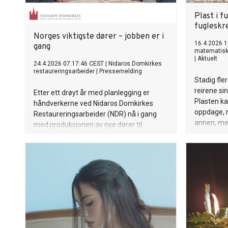
Plast i f
fugleskr
Norges viktigste dører – jobben er i
16.4.2026 1
gang
matematisk-
|
Aktuelt
24.4.2026 07:17:46 CEST
|
Nidaros Domkirkes
restaureringsarbeider
|
Pressemelding
Stadig fler
reirene si
Etter ett drøyt år med planlegging er
Plasten ka
håndverkerne ved Nidaros Domkirkes
oppdage, 
Restaureringsarbeider (NDR) nå i gang
annen, mer
med produksjonen av nye dører til
vestfronten på Nidarosdomen. Dette
markerer starten på et omfattende
håndverks- og kunstprosjekt uten
sidestykke i nyere tid.