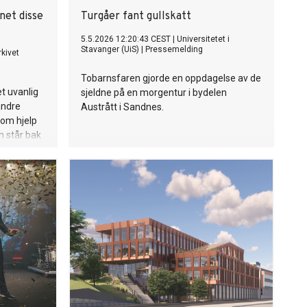
net disse
Turgåer fant gullskatt
5.5.2026 12:20:43 CEST
|
Universitetet i
Stavanger (UiS)
|
Pressemelding
kivet
Tobarnsfaren gjorde en oppdagelse av de
et uvanlig
sjeldne på en morgentur i bydelen
andre
Austrått i Sandnes.
 om hjelp
m står bak
umet?