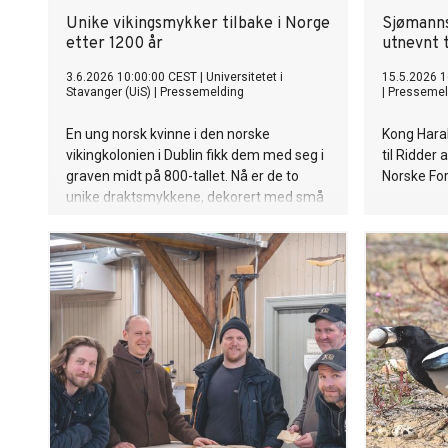
Unike vikingsmykker tilbake i Norge
Sjømanns
etter 1200 år
utnevnt t
3.6.2026 10:00:00 CEST
|
Universitetet i
15.5.2026 1
Stavanger (UiS)
|
Pressemelding
|
Pressemel
En ung norsk kvinne i den norske
Kong Hara
vikingkolonien i Dublin fikk dem med seg i
til Ridder 
graven midt på 800-tallet. Nå er de to
Norske For
unike draktsmykkene, dekorert med små
bjørner, for første gang tilbake i Norge.