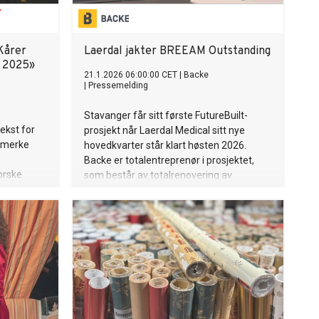
Kårer
Laerdal jakter BREEAM Outstanding
r 2025»
21.1.2026 06:00:00 CET
|
Backe
|
Pressemelding
Stavanger får sitt første FutureBuilt-
ekst for
prosjekt når Laerdal Medical sitt nye
smerke
hovedkvarter står klart høsten 2026.
Backe er totalentreprenør i prosjektet,
orske
som består av totalrenovering av
en, Gjøco,
eksisterende bygningsmasse og utvidelse
med nye kontorlokaler. Prosjektet har
siden begynnelsen hatt som mål å bygge
et fremtidsrettet bygg med lavt utslipp og
høy verdi for byen