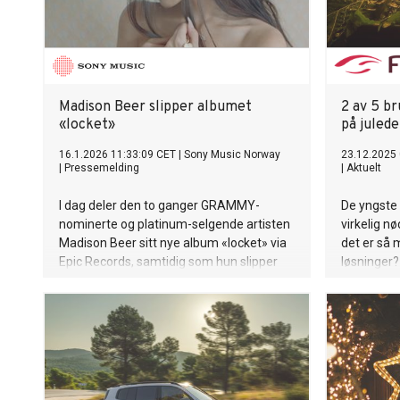
Madison Beer slipper albumet
2 av 5 br
«locket»
på juled
16.1.2026 11:33:09 CET
|
Sony Music Norway
23.12.2025 
|
Pressemelding
|
Aktuelt
I dag deler den to ganger GRAMMY-
De yngste e
nominerte og platinum-selgende artisten
virkelig n
Madison Beer sitt nye album «locket» via
det er så 
Epic Records, samtidig som hun slipper
løsninger?
musikkvideoen til sin nye singel “bad
enough”.