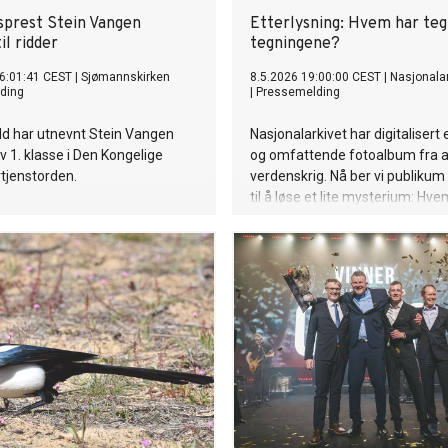
prest Stein Vangen
Etterlysning: Hvem har teg
il ridder
tegningene?
6:01:41 CEST
|
Sjømannskirken
8.5.2026 19:00:00 CEST
|
Nasjonalar
ding
|
Pressemelding
ld har utnevnt Stein Vangen
Nasjonalarkivet har digitalisert 
av 1. klasse i Den Kongelige
og omfattende fotoalbum fra 
tjenstorden.
verdenskrig. Nå ber vi publikum
til å løse et lite mysterium: Hve
de detaljerte tegningene i alb