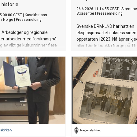
 historie
26.6.2026 11:14:55 CEST
|
Strømme
Storsenter
|
Pressemelding
5:00:00 CEST
|
Kasakhstans
i Norge
|
Pressemelding
Svenske DRM-LND har hatt en
Arkeologer og regionale
eksplosjonsartet suksess siden
er arbeider med forskning på
oppstarten i 2023. Nå åpner kje
g av viktige kulturminner flere
aller første butikk i Norge på T
asakhstan. Fra
Strømmen.
rbosetninger i Rudny til
r fra Den gylne horde og et
andelsknutepunkt ved Det
av, gir arbeidet ny kunnskap om
eologiske arv og bidrar til
 bevaring.