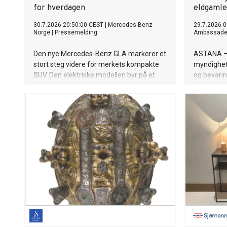
for hverdagen
eldgamle
30.7.2026 20:50:00 CEST
|
Mercedes-Benz
29.7.2026 0
Norge
|
Pressemelding
Ambassade 
Den nye Mercedes-Benz GLA markerer et
ASTANA – 
stort steg videre for merkets kompakte
myndighet
SUV. Den elektriske modellen byr på et
og bevarin
sportslig uttrykk, god plassutnyttelse og
steder i K
en ny generasjon digitale tjenester – og
bronsealde
det i kombinasjon med lang rekkevidde og
monumente
rask lading.
gammelt h
kaspiske h
landets ark
langsiktig