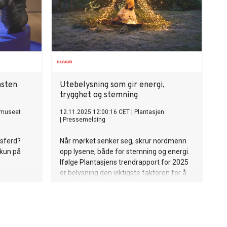
nsten
Utebelysning som gir energi,
trygghet og stemning
lmuseet
12.11.2025 12:00:16 CET
|
Plantasjen
|
Pressemelding
esferd?
Når mørket senker seg, skrur nordmenn
 kun på
opp lysene, både for stemning og energi.
Ifølge Plantasjens trendrapport for 2025
er belysning den viktigste faktoren for å
skape julestemning. Over én fjerdedel av
nordmenn sier at lys betyr mest i
desember, og stadig flere lar lysene stå
på helt til våren. Trenden handler ikke
bare om pynt, men om trygghet, ro og