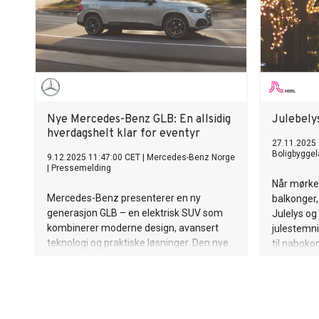
Nye Mercedes-Benz GLB: En allsidig
Julebely
hverdagshelt klar for eventyr
27.11.2025 
Boligbyggel
9.12.2025 11:47:00 CET
|
Mercedes-Benz Norge
|
Pressemelding
Når mørke
Mercedes-Benz presenterer en ny
balkonger,
generasjon GLB – en elektrisk SUV som
Julelys og
kombinerer moderne design, avansert
julestemn
teknologi og praktiske løsninger. Den nye
til nabokon
GLB er mer enn bare en bil; den er en
Boligbygg
fleksibel følgesvenn som gir plass til både
får spørsm
hverdagsliv og spontane eventyr – og den
eneste de
kommer på norske veier våren 2026.