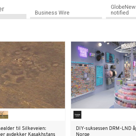
GlobeNews
er
Business Wire
notified
ealder til Silkeveien:
DIY-suksessen DRM-LND åp
er avdekker Kasakhstans
Norge