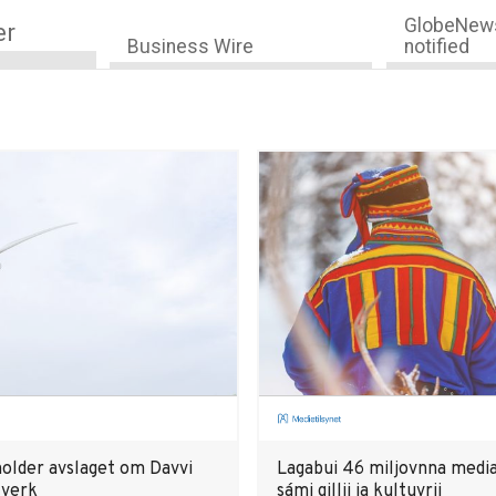
GlobeNews
er
Business Wire
notified
older avslaget om Davvi
Lagabui 46 miljovnna media
tverk
sámi gillii ja kultuvrii