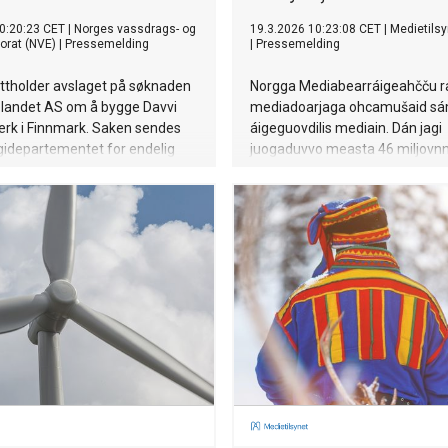
0:20:23 CET
|
Norges vassdrags- og
19.3.2026 10:23:08 CET
|
Medietilsy
torat (NVE)
|
Pressemelding
|
Pressemelding
ttholder avslaget på søknaden
Norgga Mediabearráigeahčču r
elandet AS om å bygge Davvi
mediadoarjaga ohcamušaid sám
erk i Finnmark. Saken sendes
áigeguovdilis mediain. Dán jagi
rgidepartementet for endelig
juogaduvvo measta 46 miljovn
g.
ođđa njuolggadusaid mielde doa
birra sámi ođas- ja áigeguovdili
mediaide.