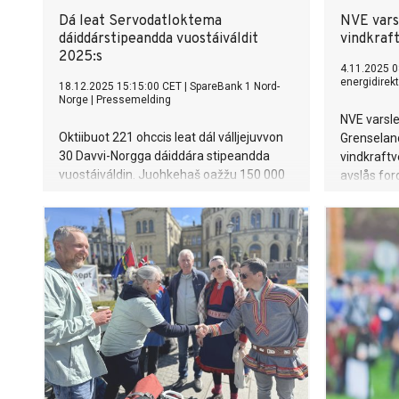
Dá leat Servodatloktema
NVE varsl
dáiddárstipeandda vuostáiváldit
vindkraf
2025:s
4.11.2025 0
energidirek
18.12.2025 15:15:00 CET
|
SpareBank 1 Nord-
Norge
|
Pressemelding
NVE varsle
Oktiibuot 221 ohccis leat dál válljejuvvon
Grenselan
30 Davvi-Norgga dáiddára stipeandda
vindkraftv
vuostáiváldin. Juohkehaš oažžu 150 000
avslås ford
ruvdnosaš stipeandda.
av Norges 
Området ha
samisk kult