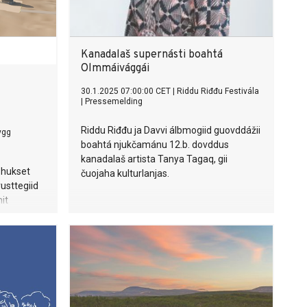
Kanadalaš supernásti boahtá
Olmmáivággái
30.1.2025 07:00:00 CET
|
Riddu Riđđu Festivála
|
Pressemelding
Riddu Riđđu ja Davvi álbmogiid guovddážii
ygg
boahtá njukčamánu 12.b. dovddus
kanadalaš artista Tanya Tagaq, gii
 hukset
čuojaha kulturlanjas.
usttegiid
it
.