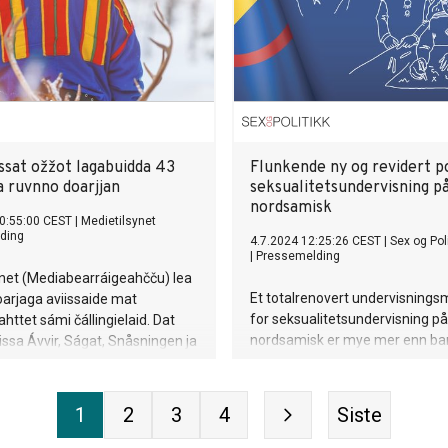
ssat ožžot lagabuidda 43
Flunkende ny og revidert p
a ruvnno doarjjan
seksualitetsundervisning p
nordsamisk
0:55:00 CEST
|
Medietilsynet
ding
4.7.2024 12:25:26 CEST
|
Sex og Poli
|
Pressemelding
ynet (Mediabearráigeahčču) lea
Et totalrenovert undervisningsm
arjaga aviissaide mat
for seksualitetsundervisning på
ttet sámi čállingielaid. Dat
nordsamisk er mye mer enn ba
iissa Ávvir, Ságat, Snåsningen ja
oversettelse. Sex og Politikk øn
 Avis ožžot oktiibuot 42 760
være en aktiv pådriver for sami
 doarjjan 2024:s.
og kulturforståelse, i samarbe
1
2
3
4
Siste
Sametinget og de samiske
språksentrene.