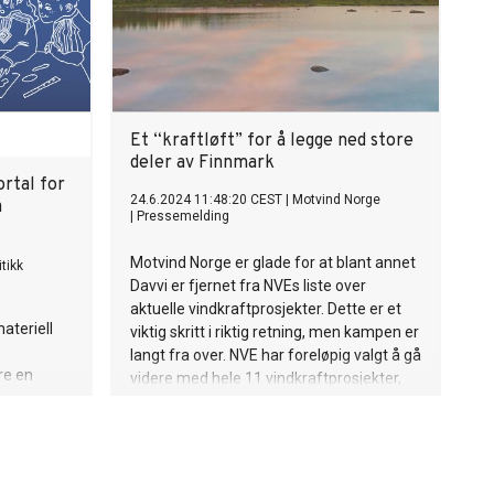
Et “kraftløft” for å legge ned store
deler av Finnmark
ortal for
24.6.2024 11:48:20 CEST
|
Motvind Norge
å
|
Pressemelding
Motvind Norge er glade for at blant annet
tikk
Davvi er fjernet fra NVEs liste over
aktuelle vindkraftprosjekter. Dette er et
ateriell
viktig skritt i riktig retning, men kampen er
langt fra over. NVE har foreløpig valgt å gå
re en
videre med hele 11 vindkraftprosjekter,
sker å
og alle disse vil føre til dramatiske
ske språk
konsekvenser for Finnmarks natur,
id med
reindrift og fremtid.