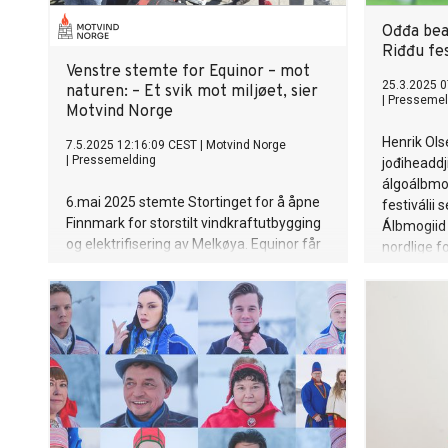
Ođđa beai
Riđđu fes
Venstre stemte for Equinor – mot
25.3.2025 0
naturen: – Et svik mot miljøet, sier
|
Pressemel
Motvind Norge
Henrik Ols
7.5.2025 12:16:09 CEST
|
Motvind Norge
|
Pressemelding
jođiheaddj
álgoálbmot
6.mai 2025 stemte Stortinget for å åpne
festiválii 
Finnmark for storstilt vindkraftutbygging
Álbmogiid
og elektrifisering av Melkøya. Equinor får
nordlige f
grønt lys til å hente kraft fra land til LNG-
maŋŋá Fro
anlegget på Melkøya – en beslutning som
vil binde opptil 80 % av Troms og
Finnmarks kraftressurser til ett
industriprosjekt.