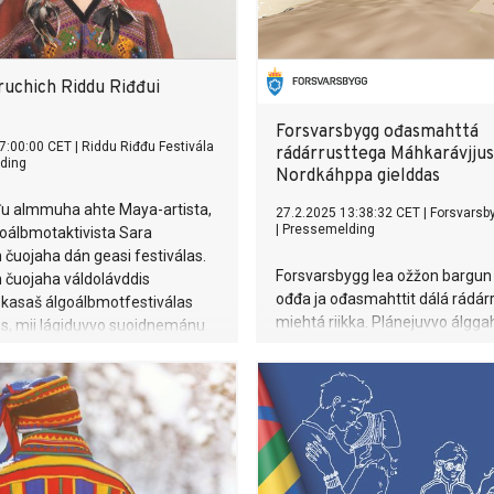
ruchich Riddu Riđđui
Forsvarsbygg ođasmahttá
7:00:00 CET
|
Riddu Riđđu Festivála
rádárrusttega Máhkarávjjus
ding
Nordkáhppa gielddas
đu almmuha ahte Maya-artista,
27.2.2025 13:38:32 CET
|
Forsvarsb
|
Pressemelding
lgoálbmotaktivista Sara
 čuojaha dán geasi festiválas.
Forsvarsbygg lea ožžon bargun
 čuojaha váldolávddis
ođđa ja ođasmahttit dálá rádárr
skasaš álgoálbmotfestiválas
miehtá riikka. Plánejuvvo álggah
us, mii lágiduvvo suoidnemánu
huksenbarggut Nordkáhpas
vviid Olmmáivákkis Gáivuona
(Davvinjárggas) geasset 2025:s
 Davvi-Romssas.