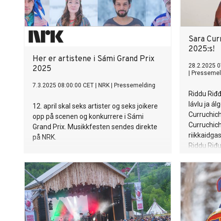
Sara Cur
2025:s!
Her er artistene i Sámi Grand Prix
28.2.2025 0
2025
|
Pressemel
7.3.2025 08:00:00 CET
|
NRK
|
Pressemelding
Riddu Riđ
lávlu ja á
12. april skal seks artister og seks joikere
Curruchich
opp på scenen og konkurrere i Sámi
Curruchich
Grand Prix. Musikkfesten sendes direkte
riikkaidga
på NRK.
Riddu Riđ
9.-13. bei
suohkanis