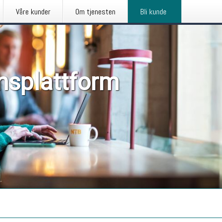
Våre kunder
Om tjenesten
Bli kunde
nsplattform