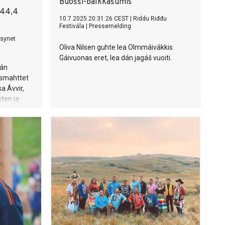
Buošši-bálkkašumis
 44,4
10.7.2025 20:31:26 CEST
|
Riddu Riđđu
Festivála
|
Pressemelding
lsynet
Oliva Nilsen guhte lea Olmmáivákkis
Gáivuonas eret, lea dán jagáš vuoiti.
kán
usmahttet
sa Ávvir,
ten ja
5:s.