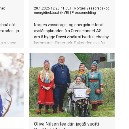
net
20.1.2026 12:25:41 CET
|
Norges vassdrags- og
energidirektorat (NVE)
|
Pressemelding
ahpá dál
Norges vassdrags- og energidirektorat
i ođas- ja
avslår søknaden fra Grenselandet AS
om å bygge Davvi vindkraftverk i Lebesby
na ruvnno
kommune i Finnmark. Søknaden avslås
rjagiid
fordi prosjektet er plassert midt i et av
s
Norges aller største villmarksområder.
Området har også en særlig verdi for
samisk kultur og tradisjonell bruk.
Oliva Nilsen lea dán jagáš vuoiti