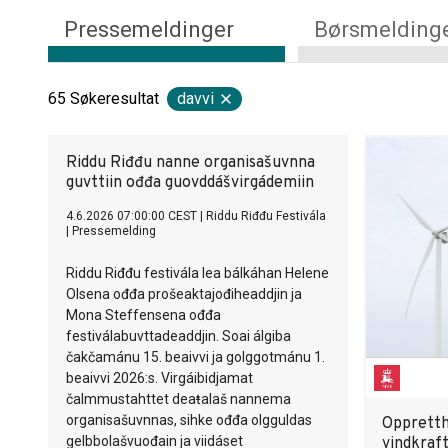
Pressemeldinger
Børsmelding
65
Søkeresultat
davvi
Riddu Riđđu nanne organisašuvnna
guvttiin ođđa guovddášvirgádemiin
4.6.2026 07:00:00 CEST
|
Riddu Riđđu Festivála
|
Pressemelding
Riddu Riđđu festivála lea bálkáhan Helene
Olsena ođđa prošeaktajođiheaddjin ja
Mona Steffensena ođđa
festiválabuvttadeaddjin. Soai álgiba
čakčamánu 15. beaivvi ja golggotmánu 1.
beaivvi 2026:s. Virgáibidjamat
čalmmustahttet deaŧalaš nannema
organisašuvnnas, sihke ođđa olgguldas
Oppretth
gelbbolašvuođain ja viidáset
vindkraf