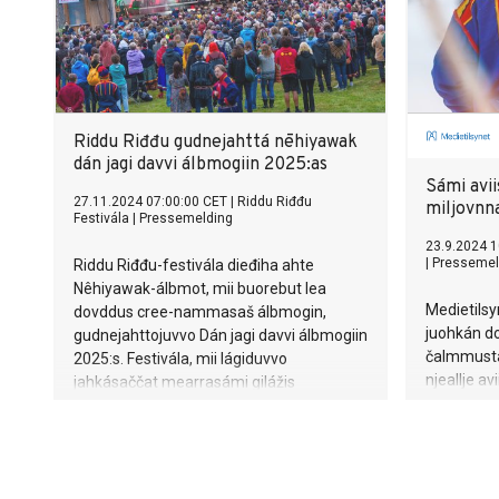
Riddu Riđđu gudnejahttá nēhiyawak
dán jagi davvi álbmogiin 2025:as
Sámi avii
27.11.2024 07:00:00 CET
|
Riddu Riđđu
miljovnn
Festivála
|
Pressemelding
23.9.2024 1
|
Pressemel
Riddu Riđđu-festivála dieđiha ahte
Nêhiyawak-álbmot, mii buorebut lea
Medietils
dovddus cree-nammasaš álbmogin,
juohkán do
gudnejahttojuvvo Dán jagi davvi álbmogiin
čalmmustah
2025:s. Festivála, mii lágiduvvo
njeallje av
jahkásaččat mearrasámi gilážis
NordSalten
Olmmáivákkis, joatká vieruinis
000 Ruvnno
čalmmustahttit miehtá máilmmi
eamiálbmogiid.