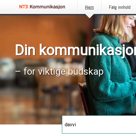
Hjem
Følg innhold
Din kommunikasjo
– for viktige budskap