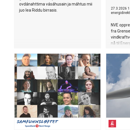
ovdánahttima vásáhusain ja máhtus mii
27.3.2026 1
juo lea Riddu birrasis.
energidirek
NVE oppre
fra Grens
vindkraftv
nå til Ene
behandlin