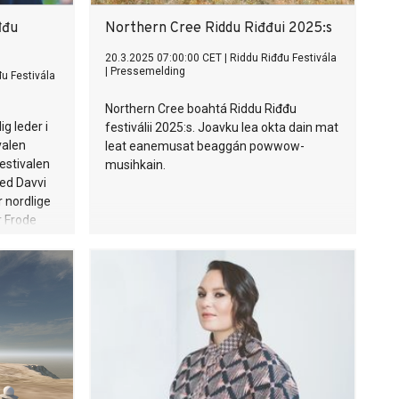
đđu
Northern Cree Riddu Riđđui 2025:s
20.3.2025 07:00:00 CET
|
Riddu Riđđu Festivála
|
Pressemelding
u Festivála
Northern Cree boahtá Riddu Riđđu
g leder i
festiválii 2025:s. Joavku lea okta dain mat
valen
leat eanemusat beaggán powwow-
estivalen
musihkain.
ved Davvi
 nordlige
er Frode