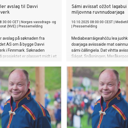
er avslag til Davvi
Sámi aviissat ožžot lagabui
tverk
miljovnna ruvnnudoarjaga
8:30:00 CET
|
Norges vassdrags- og
10.10.2025 08:00:00 CEST
|
Medieti
torat (NVE)
|
Pressemelding
|
Pressemelding
r avslag på søknaden fra
Mediabearráigeahčču lea juoh
det AS om å bygge Davvi
doarjaga aviissaide mat oainn
erk i Finnmark. Søknaden
sámi čállingiela. Dat vihtta aviis
i prosjektet er plassert midt i et
Ságat, Snåsningen, Meråkerpos
aller største villmarksområder.
NordSalten Avis ožžot oktiibuot
r også en særlig verdi for
44.385.000 ruvnnu doarjaga 202
ur og tradisjonell bruk.