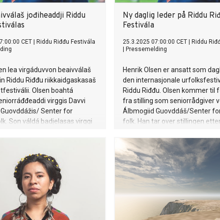
vválaš jođiheaddji Riddu
Ny daglig leder på Riddu Ri
tiválas
Festivála
7:00:00 CET
|
Riddu Riđđu Festivála
25.3.2025 07:00:00 CET
|
Riddu Riđđ
ding
|
Pressemelding
en lea virgáduvvon beaivválaš
Henrik Olsen er ansatt som dagli
in Riddu Riđđu riikkaidgaskasaš
den internasjonale urfolksfesti
festiválii. Olsen boahtá
Riddu Riđđu. Olsen kommer til f
seniorráđđeaddi virggis Davvi
fra stilling som seniorrådgiver 
 Guovddážis/ Senter for
Álbmogiid Guovddáš/Senter for
olk. Son váldá badjelasas virggi
folk. Han tar over stillingen ett
de Haugstvedt Henriksena.
Haugstvedt Henriksen.