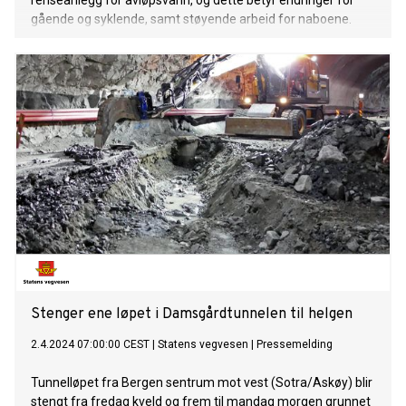
renseanlegg for avløpsvann, og dette betyr endringer for
gående og syklende, samt støyende arbeid for naboene.
Stenger ene løpet i Damsgårdtunnelen til helgen
2.4.2024 07:00:00 CEST
|
Statens vegvesen
|
Pressemelding
Tunnelløpet fra Bergen sentrum mot vest (Sotra/Askøy) blir
stengt fra fredag kveld og frem til mandag morgen grunnet