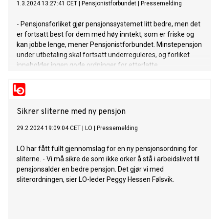
1.3.2024 13:27:41 CET
|
Pensjonistforbundet
|
Pressemelding
- Pensjonsforliket gjør pensjonssystemet litt bedre, men det
er fortsatt best for dem med høy inntekt, som er friske og
kan jobbe lenge, mener Pensjonistforbundet. Minstepensjon
under utbetaling skal fortsatt underreguleres, og forliket
inneholder ingen gode ordninger for etterlatte.
Sikrer sliterne med ny pensjon
29.2.2024 19:09:04 CET
|
LO
|
Pressemelding
LO har fått fullt gjennomslag for en ny pensjonsordning for
sliterne. - Vi må sikre de som ikke orker å stå i arbeidslivet til
pensjonsalder en bedre pensjon. Det gjør vi med
sliterordningen, sier LO-leder Peggy Hessen Følsvik.