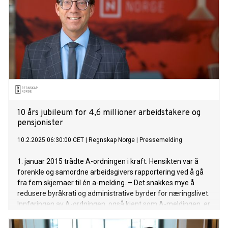
10 års jubileum for 4,6 millioner arbeidstakere og
pensjonister
10.2.2025 06:30:00 CET
|
Regnskap Norge
|
Pressemelding
1. januar 2015 trådte A-ordningen i kraft. Hensikten var å
forenkle og samordne arbeidsgivers rapportering ved å gå
fra fem skjemaer til én a-melding. – Det snakkes mye å
redusere byråkrati og administrative byrder for næringslivet.
Innføringen av A-ordningen, også kjent som A-meldingen, er
et kroneksempel til etterfølgelse, sier Rune Aale-Hansen,
adm. direktør i Regnskap Norge.