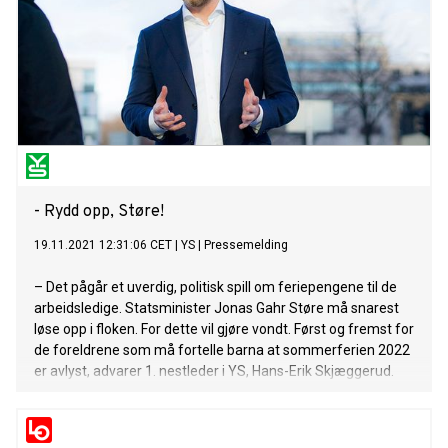
- Rydd opp, Støre!
19.11.2021 12:31:06 CET
|
YS
|
Pressemelding
– Det pågår et uverdig, politisk spill om feriepengene til de
arbeidsledige. Statsminister Jonas Gahr Støre må snarest
løse opp i floken. For dette vil gjøre vondt. Først og fremst for
de foreldrene som må fortelle barna at sommerferien 2022
er avlyst, advarer 1. nestleder i YS, Hans-Erik Skjæggerud.