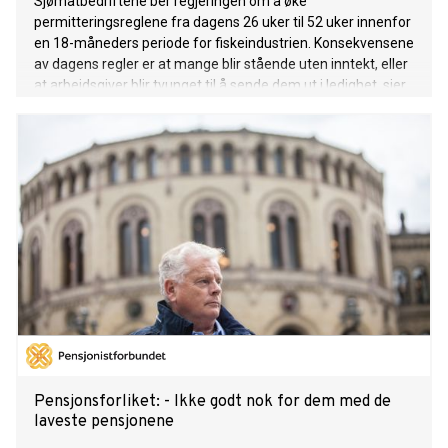
Sjømatbedriftene ber regjeringen om å øke
permitteringsreglene fra dagens 26 uker til 52 uker innenfor
en 18-måneders periode for fiskeindustrien. Konsekvensene
av dagens regler er at mange blir stående uten inntekt, eller
at arbeidsgiver blir tvunget til å sende dem ut i ledighet, sier
administrerende direktør Robert H. Eriksson.
Pensjonsforliket: - Ikke godt nok for dem med de
laveste pensjonene