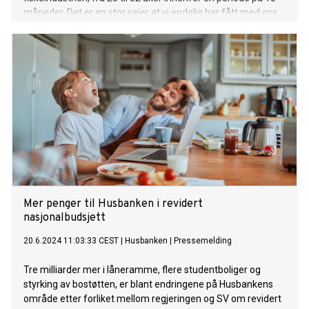
måneder. Det er en stor seier at vi endelig har fått med oss
regjeringen til å utvide permitteringsperioden. Endringene vil
bidra til å sikre inntekt til personer som har vært lenge
permittert, og ikke minst skape økt forutsigbarhet for
arbeidsgiverne.
Mer penger til Husbanken i revidert
nasjonalbudsjett
20.6.2024 11:03:33 CEST
|
Husbanken
|
Pressemelding
Tre milliarder mer i låneramme, flere studentboliger og
styrking av bostøtten, er blant endringene på Husbankens
område etter forliket mellom regjeringen og SV om revidert