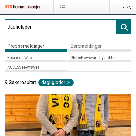
LOGG INN
Pressemeldinger
Børsmeldinger
Business Wire
GlobeNewswire by notified
ACCESS Newswire
9
Søkeresultat
dagligleder