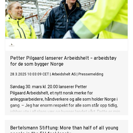
Petter Pilgaard lanserer Arbeidshelt – arbeidstøy
for de som bygger Norge
28.3.2025 10:03:09 CET
|
Arbeidshelt AS
|
Pressemelding
Søndag 30. mars kl. 20.00 lanserer Petter
Pilgaard Arbeidshelt, et nytt norsk merke for
anleggsarbeidere, håndverkere og alle som holder Norge i
gang. – Jeg har enorm respekt for alle som står opp tidlig,
jobber ute i all slags vær og bygger landet vårt. Dette er min
måte å gi noe tilbake – til alle arbeidsheltene der ute, sier
Pilgaard.
Bertelsmann Stiftung: More than half of all young