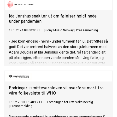
Ida Jenshus snakker ut om følelser holdt nede
under pandemien
18.1.2024 08:00:00 CET
|
Sony Music Norway
|
Pressemelding
- Jeg kom endelig «heim» under turneen før jul. Det føltes så
godt Det var omtrent halvveis av den store juleturneen med
Adam Douglas at Ida Jenshus kjente det. Nå falt endelig alt
på plass igjen, etter noen vonde pandemiår. - Jeg følte jeg
kom «heim» på scenen. Vi rigget ned hver kveld og var ofte
ikke i seng før midnatt. Så var det oppmøte i lobbyen 7 neste
morgen for avreise til ny by. Det er jo fysisk utmattende,
men det er mye verre å være sliten av å ikkevære sliten. Jeg
savnet adrenalinkicket jeg får av å stå på scenen under
Endringer i smittevernloven vil overføre makt fra
pandemien, og er så glad for at den perioden er over,
våre folkevalgte til WHO
forteller Ida Jenshus om den store desemberturneen som
tok henne landet rundt som gjesteartist for Adam Douglas.
15.12.2023 15:48:17 CET
|
Foreningen for Fritt Vaksinevalg
|
Pressemelding
Duoen med band fylte alle landets største kulturhus og
spilte for snaut 2000 mennesker flere kvelder på rad, ofte to