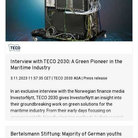
Interview with TECO 2030: A Green Pioneer in the
Maritime Industry
3.11.2023 11:57:35 CET
|
TECO 2030 ASA
|
Press release
In an exclusive interview with the Norwegian finance media
InvestorNytt, TECO 2030 gives InvestorNytt an insight into
their groundbreaking work on green solutions for the
maritime industry. From their early days focusing on
environmentally friendly cleaning methods to their current
pioneering work with hydrogen-based fuel cells, TECO 2030
is leading the way to a more sustainable future in the
Bertelsmann Stiftung: Majority of German youths
maritime industry.