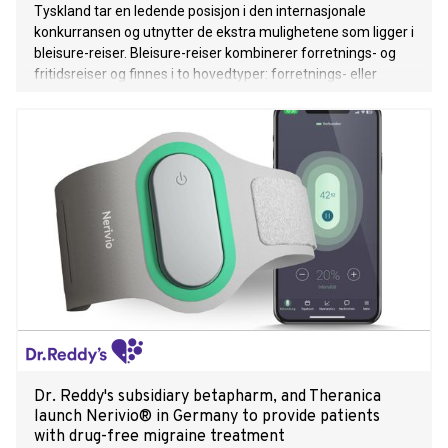
Tyskland tar en ledende posisjon i den internasjonale
konkurransen og utnytter de ekstra mulighetene som ligger i
bleisure-reiser. Bleisure-reiser kombinerer forretnings- og
fritidsreiser og finnes i to hovedtyper: forretnings- eller
gruppereiser som forlenges før eller etter et besøk, og
forretningsreiser hvor venner og familie er med på reisen.
Dr. Reddy's subsidiary betapharm, and Theranica
launch Nerivio® in Germany to provide patients
with drug-free migraine treatment