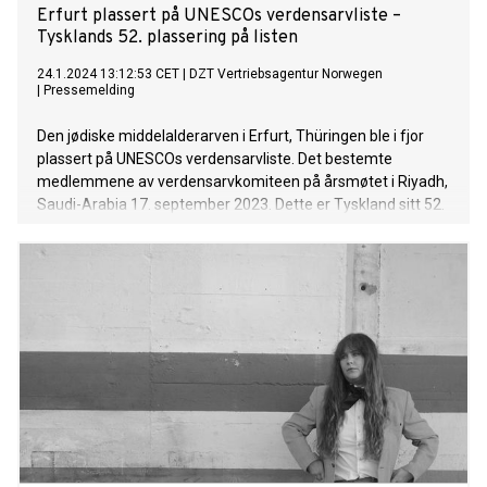
Erfurt plassert på UNESCOs verdensarvliste –
Tysklands 52. plassering på listen
24.1.2024 13:12:53 CET
|
DZT Vertriebsagentur Norwegen
|
Pressemelding
Den jødiske middelalderarven i Erfurt, Thüringen ble i fjor
plassert på UNESCOs verdensarvliste. Det bestemte
medlemmene av verdensarvkomiteen på årsmøtet i Riyadh,
Saudi-Arabia 17. september 2023. Dette er Tyskland sitt 52.
bidrag på listen.