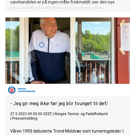
varehandelen er på ingen måte friskmeldt, sier den nye
konsernsjefen Fredrik Tønnesen, om det nordiske
driftsresultatet som endte på 291 millioner kroner.
- Jeg gir meg ikke før jeg blir tvunget til det!
27.5.2023 09:00:00 CEST
|
Norges Tennis- og Padelforbund
|
Pressemelding
Våren 1993 debuterte Trond Moldvær som turneringsleder. I