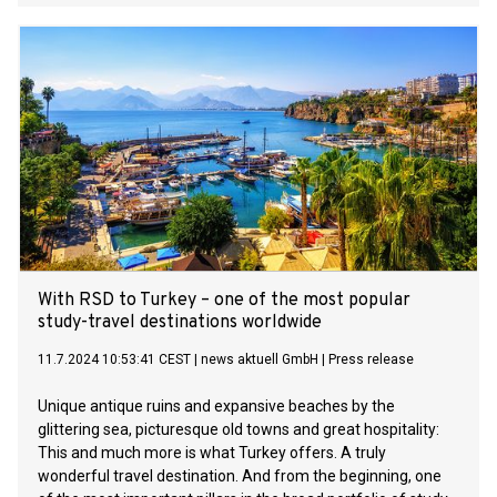
excellent performance is a key factor in its potential to
become a highly valuable tool in the early triage and
management of patients with suspected Acute Myocardial
Infarction (MI), providing reassurance and confidence in its
use. The study set out to evaluate the clinical and analytical
performance of SpinChip’s novel high-sensitivity cardiac
troponin I (hs-cTnI)-SPINCHIP POC test and was carried out
in collaboration with Basel University Hospital (Switzerland)
and Akershus University Hospital (Norway). The SpinChip
diagnostics platform is designed for scalability to become
the broadest testing platform in the Point of Care market.
With RSD to Turkey – one of the most popular
study-travel destinations worldwide
11.7.2024 10:53:41 CEST
|
news aktuell GmbH
|
Press release
Unique antique ruins and expansive beaches by the
glittering sea, picturesque old towns and great hospitality:
This and much more is what Turkey offers. A truly
wonderful travel destination. And from the beginning, one