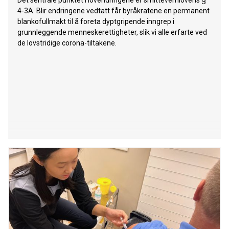
Det sentrale punktet i lovendringene er smittevernlovens §
konserter på samme dag. Turneen kom på toppen av en
4-3A. Blir endringene vedtatt får byråkratene en permanent
ganske normalisert musikerhøst som også inneholdt tv-
blankofullmakt til å foreta dyptgripende inngrep i
opptredener i «Beat for Beat» og «Stjernekamp». Albumet
grunnleggende menneskerettigheter, slik vi alle erfarte ved
«The Grip» kommer
de lovstridige corona-tiltakene.