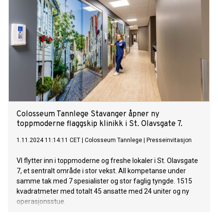
Colosseum Tannlege Stavanger åpner ny
toppmoderne flaggskip klinikk i St. Olavsgate 7.
1.11.2024 11:14:11 CET
|
Colosseum Tannlege
|
Presseinvitasjon
VI flytter inn i toppmoderne og freshe lokaler i St. Olavsgate
7, et sentralt område i stor vekst. All kompetanse under
samme tak med 7 spesialister og stor faglig tyngde. 1515
kvadratmeter med totalt 45 ansatte med 24 uniter og ny
operasjonsstue.