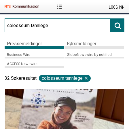
LOGG INN
Pressemeldinger
Børsmeldinger
Business Wire
GlobeNewswire by notified
ACCESS Newswire
32
Søkeresultat
colosseum tannlege