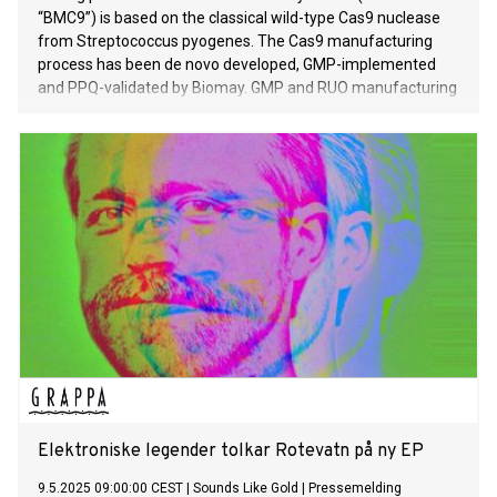
“BMC9”) is based on the classical wild-type Cas9 nuclease
from Streptococcus pyogenes. The Cas9 manufacturing
process has been de novo developed, GMP-implemented
and PPQ-validated by Biomay. GMP and RUO manufacturing
is performed by fermentation with E. coli and by purification
with chromatographic methods. By quality control with a
comprehensive set of validated analytical assays, the
consistent
Elektroniske legender tolkar Rotevatn på ny EP
9.5.2025 09:00:00 CEST
|
Sounds Like Gold
|
Pressemelding