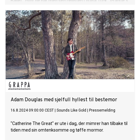
Ballet", hvor de har med seg cellisten Louisa Tuck. "Prague´s
Ballet" er det første verket Andsnes og Neset, to av verdens
fremste utøvere innen henholdsvis klassisk musikk og jazz,
fremførte sammen, og er det som gav opphav til det nye
albumet.
Adam Douglas med sjelfull hyllest til bestemor
16.8.2024 09:00:00 CEST
|
Sounds Like Gold
|
Pressemelding
"Catherine The Great" er ute i dag, der mimrer han tilbake til
tiden med sin omtenksomme og tøffe mormor.