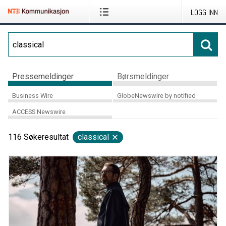
LOGG INN
Pressemeldinger
Børsmeldinger
Business Wire
GlobeNewswire by notified
ACCESS Newswire
116
Søkeresultat
classical