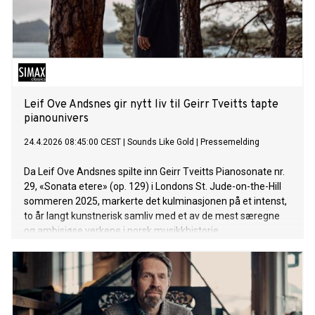
Leif Ove Andsnes gir nytt liv til Geirr Tveitts tapte
pianounivers
24.4.2026 08:45:00 CEST
|
Sounds Like Gold
|
Pressemelding
Da Leif Ove Andsnes spilte inn Geirr Tveitts Pianosonate nr.
29, «Sonata etere» (op. 129) i Londons St. Jude-on-the-Hill
sommeren 2025, markerte det kulminasjonen på et intenst,
to år langt kunstnerisk samliv med et av de mest særegne
og ambisiøse verkene i norsk musikkhistorie.