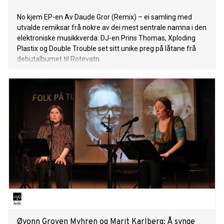
No kjem EP-en Av Daude Gror (Remix) – ei samling med
utvalde remiksar frå nokre av dei mest sentrale namna i den
elektroniske musikkverda: DJ-en Prins Thomas, Xploding
Plastix og Double Trouble set sitt unike preg på låtane frå
debutalbumet til Rotevatn.
Øyonn Groven Myhren og Marit Karlberg: Å synge