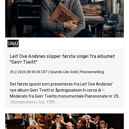
Leif Ove Andsnes slipper første singel fra albumet
"Geirr Tveitt"
20.2.2026 08:35:00 CET
|
Sounds Like Gold
|
Pressemelding
Det første sporet som presenteres fra Leif Ove Andsnes’
nye album Geirr Tveitt er åpningssatsen In cerca di –
Moderato fra Geirr Tveitts monumentale Pianosonate nr. 29,
«Sonata etere» (op. 129).