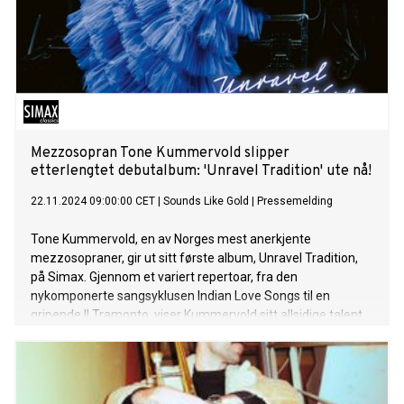
Mezzosopran Tone Kummervold slipper
etterlengtet debutalbum: 'Unravel Tradition' ute nå!
22.11.2024 09:00:00 CET
|
Sounds Like Gold
|
Pressemelding
Tone Kummervold, en av Norges mest anerkjente
mezzosopraner, gir ut sitt første album, Unravel Tradition,
på Simax. Gjennom et variert repertoar, fra den
nykomponerte sangsyklusen Indian Love Songs til en
gripende Il Tramonto, viser Kummervold sitt allsidige talent
og unike kunstneriske uttrykk. Med bidrag fra
Vertavokvartetten og pianist Knut Erik Jensen løfter hun
klassisk musikk inn i nye landskap, og byr på en
lytteropplevelse som berører både hjerte og sjel.