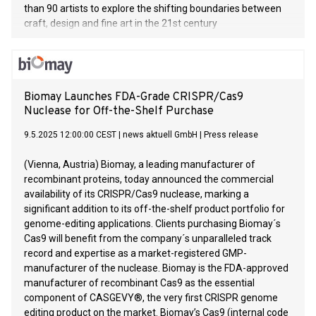
than 90 artists to explore the shifting boundaries between
craft, design and fine art in the 21st century
Biomay Launches FDA-Grade CRISPR/Cas9
Nuclease for Off-the-Shelf Purchase
9.5.2025 12:00:00 CEST
|
news aktuell GmbH
|
Press release
(Vienna, Austria) Biomay, a leading manufacturer of
recombinant proteins, today announced the commercial
availability of its CRISPR/Cas9 nuclease, marking a
significant addition to its off-the-shelf product portfolio for
genome-editing applications. Clients purchasing Biomay´s
Cas9 will benefit from the company´s unparalleled track
record and expertise as a market-registered GMP-
manufacturer of the nuclease. Biomay is the FDA-approved
manufacturer of recombinant Cas9 as the essential
component of CASGEVY®, the very first CRISPR genome
editing product on the market. Biomay’s Cas9 (internal code