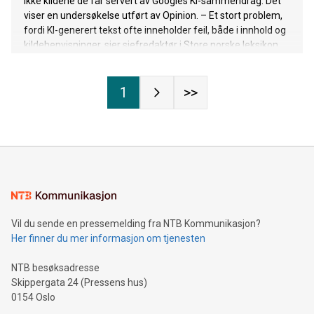
ikke kildene de får servert av Googles KI-sammendrag. Det
viser en undersøkelse utført av Opinion. – Et stort problem,
fordi KI-generert tekst ofte inneholder feil, både i innhold og
kildehenvisninger, sier sjefredaktør i Store norske leksikon.
1
>>
Vil du sende en pressemelding fra NTB Kommunikasjon?
Her finner du mer informasjon om tjenesten
NTB besøksadresse
Skippergata 24 (Pressens hus)
0154 Oslo