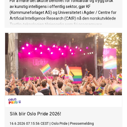
For å møte det akutte behovet for forklarbar og trygg bruk
av kunstig intelligens i offentlig sektor, gjør KF
(Kommuneforlaget AS) og Universitetet i Agder / Centre for
Artificial Intelligence Research (CAIR) nå den norskutviklede
Tsetlin-teknologien tilgjengelig som fri programvare.
Slik blir Oslo Pride 2026!
16.6.2026 07:15:56 CEST
|
Oslo Pride
|
Pressemelding