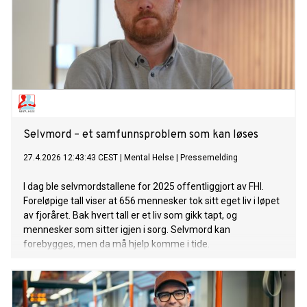
Selvmord – et samfunnsproblem som kan løses
27.4.2026 12:43:43 CEST
|
Mental Helse
|
Pressemelding
I dag ble selvmordstallene for 2025 offentliggjort av FHI.
Foreløpige tall viser at 656 mennesker tok sitt eget liv i løpet
av fjoråret. Bak hvert tall er et liv som gikk tapt, og
mennesker som sitter igjen i sorg. Selvmord kan
forebygges, men da må hjelp komme i tide.