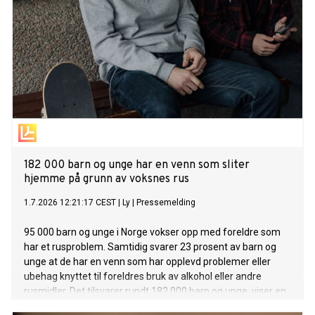
182 000 barn og unge har en venn som sliter
hjemme på grunn av voksnes rus
1.7.2026 12:21:17 CEST
|
Ly
|
Pressemelding
95 000 barn og unge i Norge vokser opp med foreldre som
har et rusproblem. Samtidig svarer 23 prosent av barn og
unge at de har en venn som har opplevd problemer eller
ubehag knyttet til foreldres bruk av alkohol eller andre
rusmidler. Det tilsvarer rundt 182 000 barn og unge, viser en
ny undersøkelse fra Ipsos på oppdrag fra Ly.