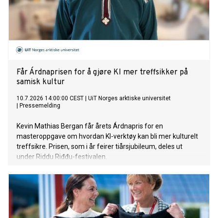
Får Árdnaprisen for å gjøre KI mer treffsikker på
samisk kultur
10.7.2026 14:00:00 CEST
|
UiT Norges arktiske universitet
|
Pressemelding
Kevin Mathias Bergan får årets Árdnapris for en
masteroppgave om hvordan KI-verktøy kan bli mer kulturelt
treffsikre. Prisen, som i år feirer tiårsjubileum, deles ut
under Riddu Riđđu-festivalen.