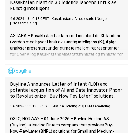
Kasakhstan blant de 30 ledende landene i bruk av
kunstig intelligens
4.6.2026 13:10:13 CEST
|
Kasakhstans Ambassade i Norge
|
Pressemelding
ASTANA – Kasakhstan har kommet inn blant de 30 landene
i verden med høyest bruk av kunstig intelligens (KI), ifølge
analyser presentert under et møte mellom representanter
for OpenAI og Kasakhstans visestatsminister og minister for
kunstig intelligens og digital utvikling, Zhaslan Madiyev.
Buyline Announces Letter of Intent (LOI) and
potential acquisition of AI and Data Innovator Phonr
to Revolutionize “Buy Now Pay Later” solutions.
1.6.2026 11:11:05 CEST
|
Buyline Holding AS
|
Pressemelding
OSLO, NORWAY – 01 June 2026 – Buyline Holding AS
(Buyline), a leading Fintech company that provides Buy-
Now-Pay-Later (BNPL) solutions for Small and Medium-