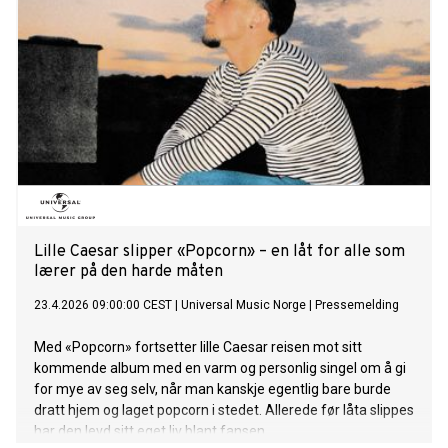
Lille Caesar slipper «Popcorn» – en låt for alle som
lærer på den harde måten
23.4.2026 09:00:00 CEST
|
Universal Music Norge
|
Pressemelding
Med «Popcorn» fortsetter lille Caesar reisen mot sitt
kommende album med en varm og personlig singel om å gi
for mye av seg selv, når man kanskje egentlig bare burde
dratt hjem og laget popcorn i stedet. Allerede før låta slippes
har den levd sitt eget liv blant fansen.