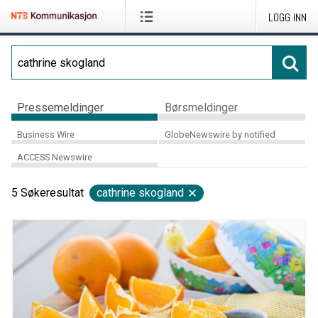
LOGG INN
Pressemeldinger
Børsmeldinger
Business Wire
GlobeNewswire by notified
ACCESS Newswire
5
Søkeresultat
cathrine skogland