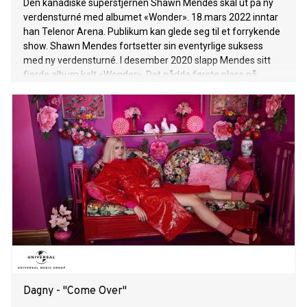
Den kanadiske superstjernen Shawn Mendes skal ut på ny
verdensturné med albumet «Wonder». 18.mars 2022 inntar
han Telenor Arena. Publikum kan glede seg til et forrykende
show. Shawn Mendes fortsetter sin eventyrlige suksess
med ny verdensturné. I desember 2020 slapp Mendes sitt
fjerde album kalt «Wonder». Det nådde første plass på
listene både i USA og Canada. Turneen har fått samme
navn som albumet. På plata kan man blant annet høre
duetten «Monster», som han synger med Justin Bieber. Den
endte på 8.plass på Billboard Hot 100 i 2020. «Vi er enormt
stolte over å presentere Shawn Mendes til det norske
publikummet for fjerde gang. Etterspørselen har vært stor
etter hans forrige besøk på utsolgte Oslo Spektrum, og det
er derfor helt på sin plass at han inntar Telenor Arena igjen.
Det nye albumet hans er et av årets aller beste og vi er
overbevist om at liveshowet hans kommer til å bli minst like
bra, om ikke bedre!» – Mark Vaughan, arrangør All Things
Live Norge. Mendes har i 2021 gitt ut
Dagny - "Come Over"