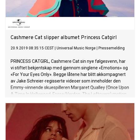
"Señorita" har blitt streamet over 20 millioner ganger i Norge
og toppet VG-lista i fem uke. Norske Magnus August
Høiberg, kjent som Cashmere Cat, er blant de krediterte
produsentene og låtskriverne
Cashmere Cat slipper albumet Princess Catgirl
20.9.2019 08:35:15 CEST
|
Universal Music Norge
|
Pressemelding
PRINCESS CATGIRL, Cashmere Cat sin nye følgesvenn, har
vi stiftet bekjentskap med gjennom singlene «Emotions» og
«For Your Eyes Only». Begge låtene har blitt akkompagnert
av Jake Schreier-regisserte videoer som inneholder den
Emmy-vinnende skuespilleren Margaret Qualley (Once Upon
A Time In Hollywood, Fosse/Verdon, The Leftovers) motion
capture som Cashmere Cats Princess Catgirl. Se
“EMOTIONS” video HER og “FOR YOUR EYES ONLY” video
HER. Siden det kritikerroste debutalbumet 9 fra 2017 (som
han mottok Spellemannspris for), har Cashmere Cat viet
tiden sin til å produsere for de største stjernene innen
popens verden. Han har jobbet mye med sin mangeårige