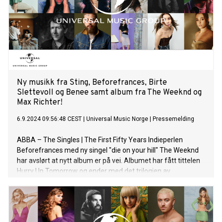
Ny musikk fra Sting, Beforefrances, Birte
Slettevoll og Benee samt album fra The Weeknd og
Max Richter!
6.9.2024 09:56:48 CEST
|
Universal Music Norge
|
Pressemelding
ABBA – The Singles | The First Fifty Years Indieperlen
Beforefrances med ny singel "die on your hill" The Weeknd
har avslørt at nytt album er på vei. Albumet har fått tittelen
Hurry Up Tomorrow og ender med det trilogien av
studioalbum, etter Dawn FM (2022) og After Hours (2020).
Dette albumet representerer den kreative toppen av
prosjektet, og fungerer som det tredje og siste kapittelet
laget med eksistensielle og selvrefererende temaer. Sting er