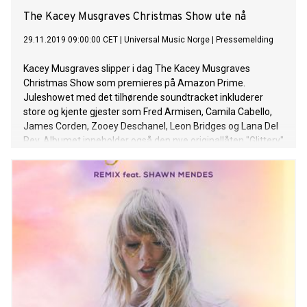
The Kacey Musgraves Christmas Show ute nå
29.11.2019 09:00:00 CET
|
Universal Music Norge
|
Pressemelding
Kacey Musgraves slipper i dag The Kacey Musgraves
Christmas Show som premieres på Amazon Prime.
Juleshowet med det tilhørende soundtracket inkluderer
store og kjente gjester som Fred Armisen, Camila Cabello,
James Corden, Zooey Deschanel, Leon Bridges og Lana Del
Rey. Albumet inneholder også den nye originallåten "Glittery"
sammen med Troye Sivan. Om The Kacey Musgraves
Christmas Show sier hun selv; Dette projektet er uten tvil
noe jeg ikke har gjort før. Det som startet som en liten idé en
natt for over er år siden, har blitt noe jeg er så stolt av. Noen
virkelig strålende, morsomme og musikalske gjester er med
i showet – så vel som min egen bestemor. Visjonen min var
å bringe mitt gamle julealbum visuelt til liv og skape noe
moderne og friskt i et klassisk format. Det er en nostaligisk
Wes Anderson-inspirert visjon av høytidene. Det er inderlig,
morsomt og mest av alt ekte. Jeg kan ikke vente med å
endelig gi dette ut. About Kacey Musgraves: 6x Grammy