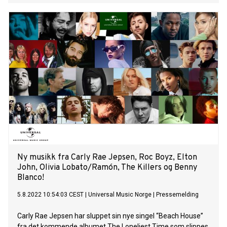
med produsent El Guincho (Rosalia, FKA twigs, Frank Ocean)
og medprodusent Jasper Harris (Lil Nas X, Baby Keem, Jack
Harlow). I forbindelse med albumnyheter slipper hun også
singelen “HE KNOWS” med Lil Nas X. Camila beskriver
C,XOXO som å ha "en emosjonell umiddelbarhet og råhet"
og fortsetter med å proklamere albumet som hennes
"dristigeste soloalbum". Rap-prinsessen Ice Spice slapp i dag
låten “Gimmie A Light”, som er første offisielle singel fra
hennes kommende debutalbum Y2K. Produsert av Ice
Spices mangeårige samarbeidspartner RiotUSA, som også
håndterte produksjonen på "Munch (Feelin U)". “Gimmie A
Light” sentrerer om en sample fra dancehall-legenden Sean
Pauls monsterhit “Gimme the Light”
Ny musikk fra Carly Rae Jepsen, Roc Boyz, Elton
John, Olivia Lobato/Ramón, The Killers og Benny
Blanco!
5.8.2022 10:54:03 CEST
|
Universal Music Norge
|
Pressemelding
Carly Rae Jepsen har sluppet sin nye singel “Beach House”
fra det kommende albumet The Loneliest Time som slippes