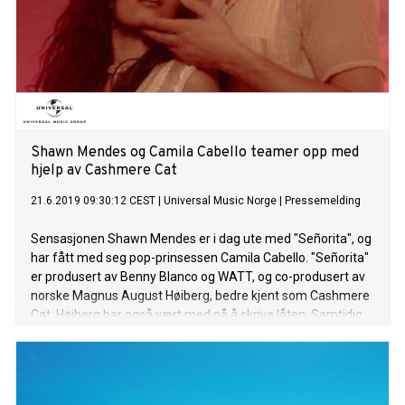
venn og kreative samarbeidspartner, benny blanco, med
Shawn Mendes og Camila Cabello på deres nåværende
smash-hit “Señorita” og artister som Kanye West, Kid Cudi,
Halsey, FKA kvister, Major Lazer, Lil Dicky, Nas, Francis & The
Lights for å nevne noen. Magnus August Høiberg aka
Cashmere Cat har siden gjennombruddet med EPene Mirror
Maru og
Shawn Mendes og Camila Cabello teamer opp med
hjelp av Cashmere Cat
21.6.2019 09:30:12 CEST
|
Universal Music Norge
|
Pressemelding
Sensasjonen Shawn Mendes er i dag ute med "Señorita", og
har fått med seg pop-prinsessen Camila Cabello. "Señorita"
er produsert av Benny Blanco og WATT, og co-produsert av
norske Magnus August Høiberg, bedre kjent som Cashmere
Cat. Høiberg har også vært med på å skrive låten. Samtidig
slipper duoen en lekker musikkvideo, se den her! Videoen er
regissert av Dave Meyers, som tidligere har jobbet med
stjerner som Ariana Grande, Taylor Swift og Kendrick Lamar.
Dette er det første samarbeidet mellom Cabello og Mendes