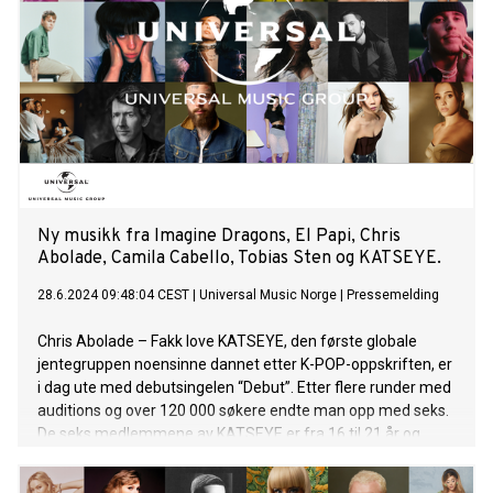
tilbake med den nye låten “I Wrote Your Name (Upon My
Heart)”. Dette er første ny musikk fra legenden siden
albumet The Bridge fra 2021. Med Stings klassiske vokal
samt bass og gitar bidrar også Dominic Miller på gitar, Chris
Maas på trommer og Martin Kierszenbaum på orgel. “I
Wrote Your Name (Upon My Heart)” er produsert av Martin
“Cherry Cherry Boom Boom” Kierszenbaum, Robert Orton og
Gene Grimaldi. Ice Spice inntok stjernehimmelen med
singelen “Munch (Feelin’ U)” høsten 2022. Siden den gang
har det blitt fire Grammy-nominasjoner, samarbeid
Ny musikk fra Imagine Dragons, El Papi, Chris
Abolade, Camila Cabello, Tobias Sten og KATSEYE.
28.6.2024 09:48:04 CEST
|
Universal Music Norge
|
Pressemelding
Chris Abolade – Fakk love KATSEYE, den første globale
jentegruppen noensinne dannet etter K-POP-oppskriften, er
i dag ute med debutsingelen “Debut”. Etter flere runder med
auditions og over 120 000 søkere endte man opp med seks.
De seks medlemmene av KATSEYE er fra 16 til 21 år og
kommer fra forskjellige kulturer: DANIELA (Atlanta, GA
USA), LARA (Los Angeles, CA USA), MANON (Zürich, Sveits),