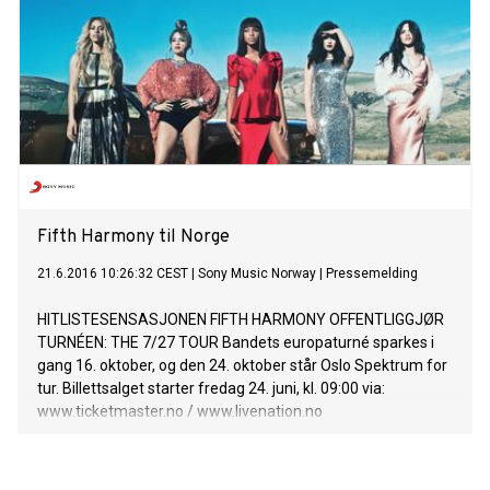
siden hit-singelen "I Know What You Did Last Summer" fra
2015, som har over 700 millioner streams på verdensbasis.
Låten følger opp vårens "If I Can’t Have You", som allerede
har solgt til gull i Norge og har blitt streamet over 200
millioner ganger på verdensbasis.
Fifth Harmony til Norge
21.6.2016 10:26:32 CEST
|
Sony Music Norway
|
Pressemelding
HITLISTESENSASJONEN FIFTH HARMONY OFFENTLIGGJØR
TURNÉEN: THE 7/27 TOUR Bandets europaturné sparkes i
gang 16. oktober, og den 24. oktober står Oslo Spektrum for
tur. Billettsalget starter fredag 24. juni, kl. 09:00 via:
www.ticketmaster.no / www.livenation.no