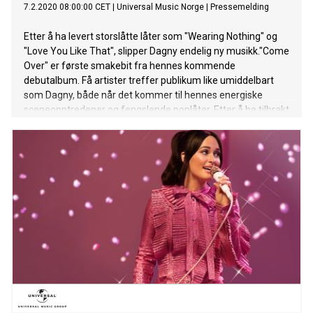
7.2.2020 08:00:00 CET
|
Universal Music Norge
|
Pressemelding
Etter å ha levert storslåtte låter som "Wearing Nothing" og
"Love You Like That", slipper Dagny endelig ny musikk."Come
Over" er første smakebit fra hennes kommende
debutalbum. Få artister treffer publikum like umiddelbart
som Dagny, både når det kommer til hennes energiske
sceneopptredener og fengslende poplåter. Etter å ha tilbrakt
mesteparten av 2019 i studio og på turné, er
tromsøværingen i dag ute med "Come Over". Låta er "Ukas
Låt" på NRK P3. - Jeg gleder meg veldig til å vise frem "Come
Over". Låta er en ganske selvforklarende liten sak som feirer
fasen av et forhold når man akkurat har møttes. La meg si
det slik: Hvis du møter noen som vekker interessen din, kan
"Come Over" være din fryktløse, ballsy og begeistrede
invitasjon til å bli bedre kjent, sier Dagny om singelen, og
tilføyer kryptisk: - Særlig hvis personen er en brannmann
som liker valper... For Dagny Norvoll Sandvik har
popmusikken blitt det perfekte stedet å utforske og boltre
seg både i sine egne, og andres følelse