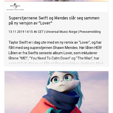
Award-winning singer/songwriter
Superstjernene Swift og Mendes slår seg sammen
på ny versjon av "Lover"
13.11.2019 14:15:46 CET
|
Universal Music Norge
|
Pressemelding
Taylor Swift er i dag ute med en ny remix av "Lover", og har
fått med seg superstjernen Shawn Mendes. Hør låten HER!
Låten er fra Swifts seneste album Lover, som inkluderer
låtene "ME!", "You Need To Calm Down" og "The Man", har
solgt til Gull i Norge og fått strålende kritikker, deriblant: Med
Lover demonstrerer Taylor Swift nok en gang at hun er en
av verdens beste popsnekrere. Og hun har en hel karriere
foran seg til å fortsette å bevise det. Hun er rett og slett
"The Man" - Dagbladet Tidligere i høst ble det annonsert at
verdensstjernen kommer til Oslo for å spille under Oslo
Sommertid 2020, som en del av hennes kommende
festivalturné. I 2020 er det ni år siden superstjernen sist
gjestet Norge. Shawn Mendes gjør for tiden stor suksess
med den massive hiten "Señorita" med Camila Cabello.