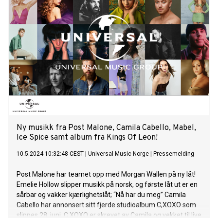
MEGAN (Honolulu, HI USA), SOPHIA (Manila, Filippinene) og
YOONCHAE (Seoul, Sør-Korea). Vogue kåret gruppen til en
av "Acts to Watch This Year", og bemerket: “KATSEYE’s
members are out to change the look and sound of modern
pop as we know it”. PEOPLE erklærte: “Feminine, powerful
and unique is the only way to describe the hot new girl group
that is KATSEYE”. Det vil bli sluppet en dokumentarserie på
Netflix senere i år hvor vi får se prosessen med å finne de
seks medlemmene av KATSEYE. I dag slapp Imagine
Dragons det nye albumet LOOM. Albumet slippes ti år etter
deres gjennombrudd og er produsert av
Ny musikk fra Post Malone, Camila Cabello, Mabel,
Ice Spice samt album fra Kings Of Leon!
10.5.2024 10:32:48 CEST
|
Universal Music Norge
|
Pressemelding
Post Malone har teamet opp med Morgan Wallen på ny låt!
Emelie Hollow slipper musikk på norsk, og første låt ut er en
sårbar og vakker kjærlighetslåt; “Nå har du meg” Camila
Cabello har annonsert sitt fjerde studioalbum C,XOXO som
slippes 28. juni. C,XOXO er skrevet av Camila og vekket til live