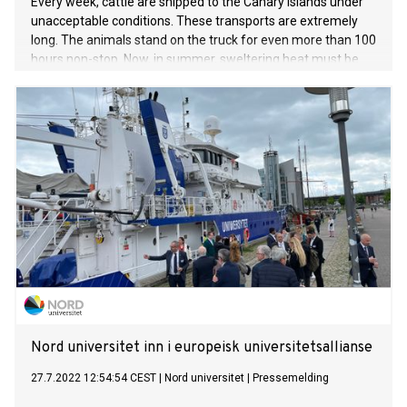
Every week, cattle are shipped to the Canary Islands under
unacceptable conditions. These transports are extremely
long. The animals stand on the truck for even more than 100
hours non-stop. Now, in summer, sweltering heat must be
added as well as poor water supply, no or too little food,
bedding of excrements and urine, lack of space, and an
acrid ammonia smell. Once on the islands, the animals, only
a few months old, await death in the slaughterhouse. A
trade that is enhanced by subsidies and slaughter
premiums.
Nord universitet inn i europeisk universitetsallianse
27.7.2022 12:54:54 CEST
|
Nord universitet
|
Pressemelding