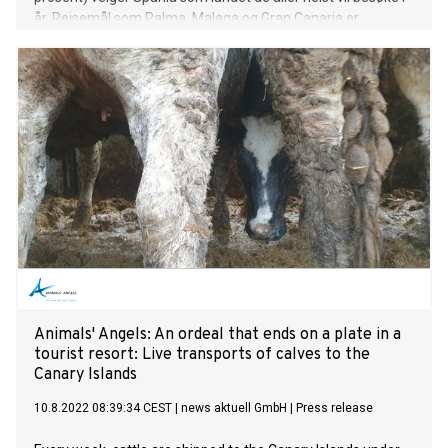
år. Reisemål som Palma, Malaga og Gran Canaria er
klassikere som er på toppen år etter år. For å oppdage noe
nytt, ikke så turisttungt, er Estepona, Cadiz og San
Sebastian perler som bør oppleves.
Animals' Angels: An ordeal that ends on a plate in a
tourist resort: Live transports of calves to the
Canary Islands
10.8.2022 08:39:34 CEST
|
news aktuell GmbH
|
Press release