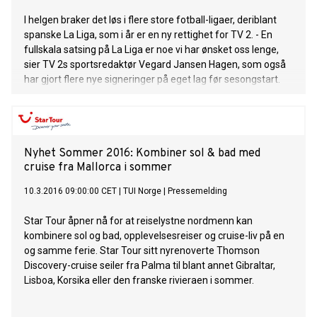
I helgen braker det løs i flere store fotball-ligaer, deriblant
spanske La Liga, som i år er en ny rettighet for TV 2. - En
fullskala satsing på La Liga er noe vi har ønsket oss lenge,
sier TV 2s sportsredaktør Vegard Jansen Hagen, som også
har gjort flere nye signeringer på eget lag før sesongstart.
Nyhet Sommer 2016: Kombiner sol & bad med
cruise fra Mallorca i sommer
10.3.2016 09:00:00 CET
|
TUI Norge
|
Pressemelding
Star Tour åpner nå for at reiselystne nordmenn kan
kombinere sol og bad, opplevelsesreiser og cruise-liv på en
og samme ferie. Star Tour sitt nyrenoverte Thomson
Discovery-cruise seiler fra Palma til blant annet Gibraltar,
Lisboa, Korsika eller den franske rivieraen i sommer.