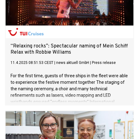
“Relaxing rocks”: Spectacular naming of Mein Schiff
Relax with Robbie Williams
11.4.2025 08:51:53 CEST
|
news aktuell GmbH
|
Press release
For the first time, guests of three ships in the fleet were able
to experience the festive moment together The staging of
the naming ceremony, a choir and many technical
refinements such as lasers, video mapping and LED
wristbands ensured “endless moments” International
superstar and feel-good ambassador of Mein Schiff Relax
Robbie Williams wows over 12,000 people with his concert
Three ships and a naming ceremony: unique and
unprecedented fleet get-together – Mein Schiff 5, Mein
Schiff 7 and Mein Schiff Relax in the port of Málaga