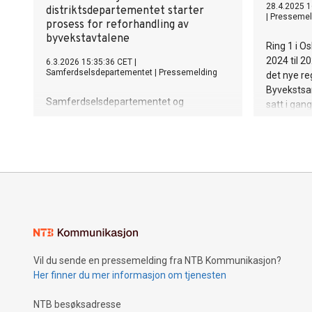
28.4.2025 1
distriktsdepartementet starter
|
Pressemel
prosess for reforhandling av
byvekstavtalene
Ring 1 i O
2024 til 2
6.3.2026 15:35:36 CET
|
Samferdselsdepartementet
|
Pressemelding
det nye re
Byvekstsa
Samferdselsdepartementet og
satt i gang
Kommunal- og distriktsdepartementet
kunnskap 
forbereder nå reforhandling av
næringsliv
byvekstavtalene i de største byområdene.
hvilken be
Dagens avtaler gjelder til 2029.
reisevaner,
Departementene ønsker tidlig dialog med
klimagass
lokale parter i Oslo, Trondheimsområdet
En presse
og Nord-Jæren om nye avtaler som kan
byvekstsa
gjelde til 2036. For Bergensområdet vil
reforhandlingene komme senere på
grunn av nødvendige lokale avklaringer
Vil du sende en pressemelding fra NTB Kommunikasjon?
om Bybanen til Åsane.
Her finner du mer informasjon om tjenesten
NTB besøksadresse