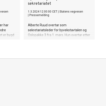
sekretariatet
gvesen
1.3.2024 12:00:00 CET
|
Statens vegvesen
|
Pressemelding
er har
Alberte Ruud overtar som
ndre
sekretariatsleder for byvekstavtalen og
et er bygd
Oslopakke 3 fra 1. mars. Hun overtar etter
n
Terje Rognlien, som blir pensjonist til
sommeren.