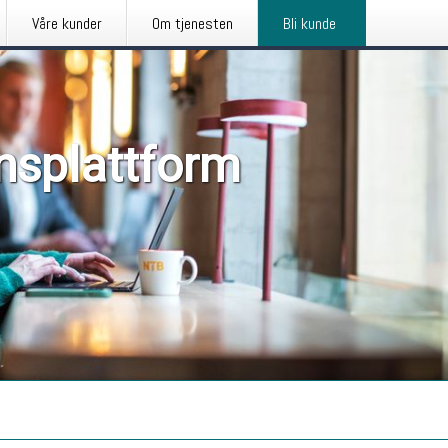
Våre kunder
Om tjenesten
Bli kunde
nsplattform