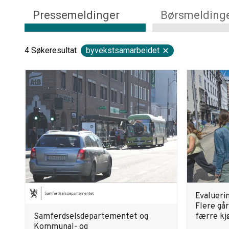
Pressemeldinger
Børsmelding
4
Søkeresultat
byvekstsamarbeidet
Evaluerin
Flere går
Samferdselsdepartementet og
færre kjø
Kommunal- og