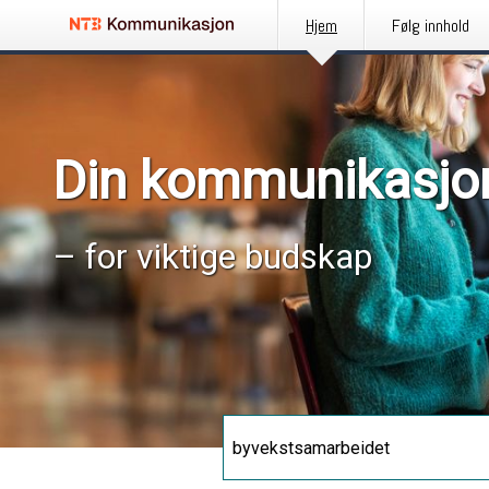
Hjem
Følg innhold
Din kommunikasjo
– for viktige budskap