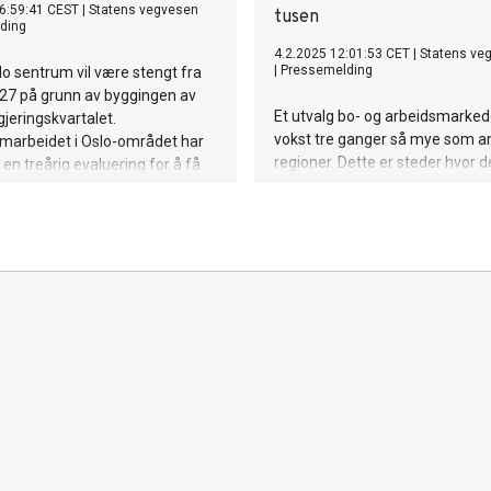
6:59:41 CEST
|
Statens vegvesen
tusen
ding
4.2.2025 12:01:53 CET
|
Statens ve
|
Pressemelding
slo sentrum vil være stengt fra
027 på grunn av byggingen av
Et utvalg bo- og arbeidsmarked
gjeringskvartalet.
vokst tre ganger så mye som a
marbeidet i Oslo-området har
regioner. Dette er steder hvor d
 en treårig evaluering for å få
ut gode kommunikasjoner side
om hvordan befolkningen og
årtusenskiftet.
et tilpasser reisene sine, og
tydning dette kan ha for
 byliv, trafikksikkerhet,
utslipp og fremkommelighet. −
melding fra
marbeidet i Oslo-området.