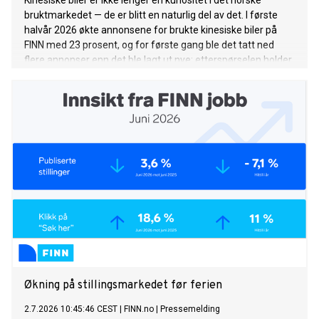
Kinesiske biler er ikke lenger en kuriositet i det norske
bruktmarkedet — de er blitt en naturlig del av det. I første
halvår 2026 økte annonsene for brukte kinesiske biler på
FINN med 23 prosent, og for første gang ble det tatt ned
flere annonser enn det ble lagt ut nye: etterspørselen holder
tritt med det voksende tilbudet. Her er hva tallene forteller.
Økning på stillingsmarkedet før ferien
2.7.2026 10:45:46 CEST
|
FINN.no
|
Pressemelding