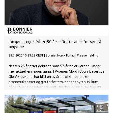
Jørgen Jæger fyller 80 år: – Det er aldri for sent å
begynne
28.7.2026 15:23:22 CEST
|
Bonnier Norsk Forlag
|
Pressemelding
Nesten 25 år etter debuten som 57-åring er Jørgen Jæger
mer aktuell enn noen gang. TV-serien Mord i Sogn, basert på
Ole Vik-bøkene, har blitt en av årets største norske
dramasuksesser og gitt forfatterskapet et nytt publikum
både i Norge og internasjonalt. Onsdag 29. juli fyller han 80
år.