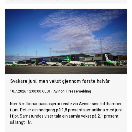
komme til en utslippsfri flåte innen 2030.
Svakare juni, men vekst gjennom første halvår
10.7.2026 12:00:00 CEST
|
Avinor
|
Pressemelding
Nær 5 millionar passasjerar reiste via Avinor sine lufthamner
i juni. Det er ein nedgang på 1,8 prosent samanlikna med juni
i fjor. Samstundes viser tala ein samla vekst på 2,1 prosent
så langt i år.