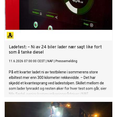
Ladetest: – Ni av 24 biler lader nær sagt like fort
som å tanke diesel
11.6.2026 07:00:00 CEST
|
NAF
|
Pressemelding
På ett kvarter ladet ni av testbilene i sommerens store
elbiltest mer enn 300 kilometer rekkevidde. – Det har
skjedd et kvantesprang ved ladestolpen. Skillet mellom de
som lader lynraskt og resten øker for hver test som går, sier
Nils Sødal, senior kommunikasjonsrådgiver i NAF.