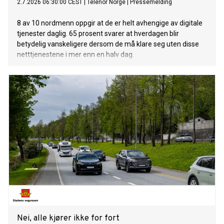
2.7.2026 06:30:00 CEST
|
Telenor Norge
|
Pressemelding
8 av 10 nordmenn oppgir at de er helt avhengige av digitale
tjenester daglig. 65 prosent svarer at hverdagen blir
betydelig vanskeligere dersom de må klare seg uten disse
netttjenestene i mer enn en halv dag.
Nei, alle kjører ikke for fort