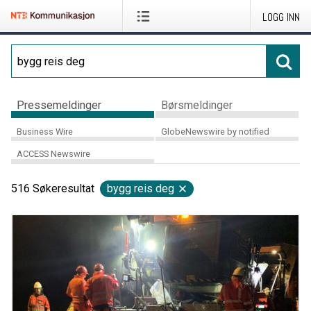
LOGG INN
Pressemeldinger
Børsmeldinger
Business Wire
GlobeNewswire by notified
ACCESS Newswire
516
Søkeresultat
bygg reis deg