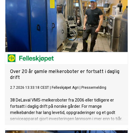
Over 20 år gamle melkeroboter er fortsatt i daglig
drift
2.7.2026 13:33:18 CEST
|
Felleskjøpet Agri
|
Pressemelding
38 DeLaval VMS-melkeroboter fra 2006 eller tidligere er
fortsatt i daglig drift på norske gårder. For mange
melkebønder har lang levetid, oppgraderinger og et godt
serviceapparat gjort investeringen lønnsom i mer enn to tiår.