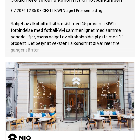
Stadig flere velger alkoholfritt til fotballkampen
8.7.2026 12:35:03 CEST
|
KIWI Norge
|
Pressemelding
Salget av alkoholfritt øl har økt med 45 prosent i KIWI i
forbindelse med fotball-VM sammenlignet med samme
periode i fjor, mens salget av alkoholholdig øl økte med 12
prosent. Det betyr at veksten i alkoholfritt øl var nær fire
ganger så stor.