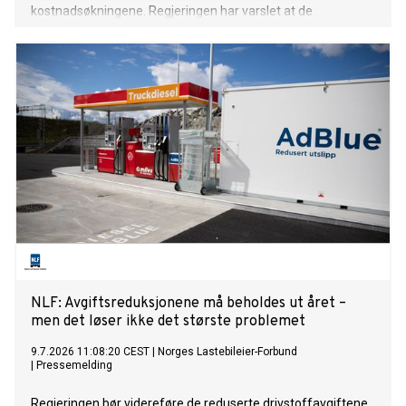
kostnadsøkningene. Regjeringen har varslet at de
midlertidig reduserte drivstoffavgiftene skal økes igjen fra
1. september. NLF mener det er feil tidspunkt. I Sverige har
de avgiftsreduksjoner fram til desember. Det gjør
konkurransesituasjonen dobbelt ille dersom avgiftene økes
1. september i Norge. Avgiftslettelsen har gitt
transportbedriftene et nødvendig pusterom i en periode
med høye kostnader og stor usikkerhet. Å øke avgiftene i ett
hopp samtidig som nabolandet senker dem, vil svekke
økonomien i en næring som allerede opererer med svært
små marginer. Men selv om avgiftsnivået er viktig, er det
ikke her den største utfordringen ligger.
NLF: Avgiftsreduksjonene må beholdes ut året –
men det løser ikke det største problemet
9.7.2026 11:08:20 CEST
|
Norges Lastebileier-Forbund
|
Pressemelding
Regjeringen bør videreføre de reduserte drivstoffavgiftene