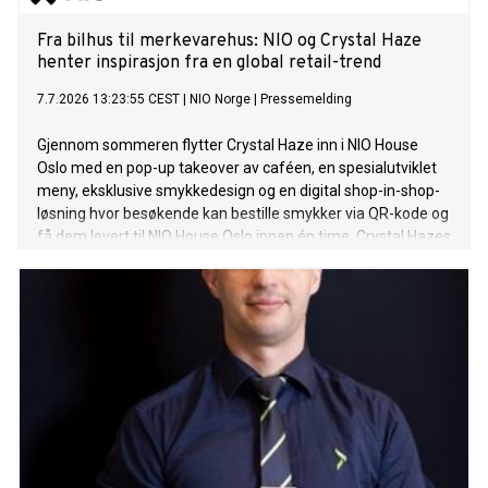
Fra bilhus til merkevarehus: NIO og Crystal Haze
henter inspirasjon fra en global retail-trend
7.7.2026 13:23:55 CEST
|
NIO Norge
|
Pressemelding
Gjennom sommeren flytter Crystal Haze inn i NIO House
Oslo med en pop-up takeover av caféen, en spesialutviklet
meny, eksklusive smykkedesign og en digital shop-in-shop-
løsning hvor besøkende kan bestille smykker via QR-kode og
få dem levert til NIO House Oslo innen én time. Crystal Hazes
ikoniske bjørn vil være et gjennomgående element i
opplevelsen og knytte de to merkevarenes universer
sammen.