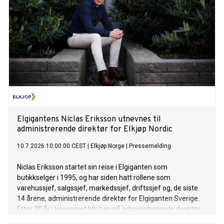
Elgigantens Niclas Eriksson utnevnes til
administrerende direktør for Elkjøp Nordic
10.7.2026 10:00:00 CEST
|
Elkjøp Norge
|
Pressemelding
Niclas Eriksson startet sin reise i Elgiganten som
butikkselger i 1995, og har siden hatt rollene som
varehussjef, salgssjef, markedssjef, driftssjef og, de siste
14 årene, administrerende direktør for Elgiganten Sverige.
Etter 30 år i konsernet blir han nå administrerende direktør
for hele Norden. Eriksson tiltrer sin nye rolle som