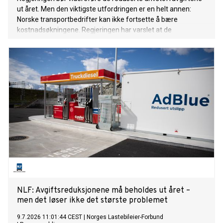
ut året. Men den viktigste utfordringen er en helt annen:
Norske transportbedrifter kan ikke fortsette å bære
kostnadsøkningene. Regjeringen har varslet at de
midlertidig reduserte drivstoffavgiftene skal økes igjen fra
1. september. NLF mener det er feil tidspunkt. I Sverige har
de avgiftsreduksjoner fram til desember. Det gjør
konkurransesituasjonen dobbelt ille dersom avgiftene økes
1. september i Norge. Avgiftslettelsen har gitt
transportbedriftene et nødvendig pusterom i en periode
med høye kostnader og stor usikkerhet. Å øke avgiftene i ett
hopp samtidig som nabolandet senker dem, vil svekke
økonomien i en næring som allerede opererer med svært
små marginer. Men selv om avgiftsnivået er viktig, er det
ikke her den største utfordringen ligger.
NLF: Avgiftsreduksjonene må beholdes ut året –
men det løser ikke det største problemet
9.7.2026 11:01:44 CEST
|
Norges Lastebileier-Forbund