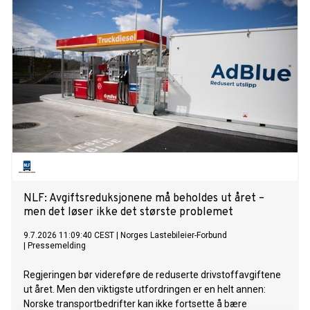
administrerende direktør for Elkjøp Nordic 1. august 2026.
Med sin omfattende erfaring fra både det svenske og
nordiske detaljhandelsmarkedet var han det naturlige valget
til å videreføre selskapets utvikling.
NLF: Avgiftsreduksjonene må beholdes ut året –
men det løser ikke det største problemet
9.7.2026 11:09:40 CEST
|
Norges Lastebileier-Forbund
|
Pressemelding
Regjeringen bør videreføre de reduserte drivstoffavgiftene
ut året. Men den viktigste utfordringen er en helt annen:
Norske transportbedrifter kan ikke fortsette å bære