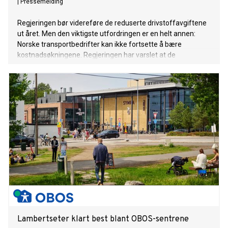
|
Pressemelding
Regjeringen bør videreføre de reduserte drivstoffavgiftene
ut året. Men den viktigste utfordringen er en helt annen:
Norske transportbedrifter kan ikke fortsette å bære
kostnadsøkningene. Regjeringen har varslet at de
midlertidig reduserte drivstoffavgiftene skal økes igjen fra
1. september. NLF mener det er feil tidspunkt. I Sverige har
de avgiftsreduksjoner fram til desember. Det gjør
konkurransesituasjonen dobbelt ille dersom avgiftene økes
1. september i Norge. Avgiftslettelsen har gitt
transportbedriftene et nødvendig pusterom i en periode
med høye kostnader og stor usikkerhet. Å øke avgiftene i ett
hopp samtidig som nabolandet senker dem, vil svekke
økonomien i en næring som allerede opererer med svært
små marginer. Men selv om avgiftsnivået er viktig, er det
ikke her den største utfordringen ligger.
Lambertseter klart best blant OBOS-sentrene