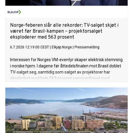
Norge-feberen slår alle rekorder: TV-salget skjøt i
været før Brasil-kampen – projektorsalget
eksploderer med 563 prosent
6.7.2026 12:19:00 CEST
|
Elkjøp Norge
|
Pressemelding
Interessen for Norges VM-eventyr skaper elektrisk stemning
i norske hjem. I dagene før åttedelsfinalen mot Brasil doblet
TV-salget seg, samtidig som salget av projektorer har
eksplodert med hele 563 prosent sammenlignet med
samme periode i fjor.