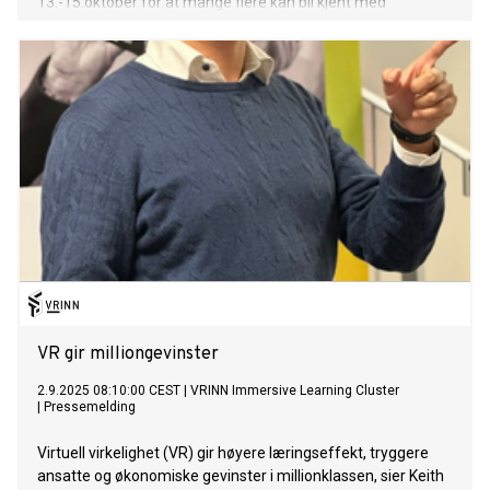
13.-15.oktober for at mange flere kan bli kjent med
teknologien.
VR gir milliongevinster
2.9.2025 08:10:00 CEST
|
VRINN Immersive Learning Cluster
|
Pressemelding
Virtuell virkelighet (VR) gir høyere læringseffekt, tryggere
ansatte og økonomiske gevinster i millionklassen, sier Keith