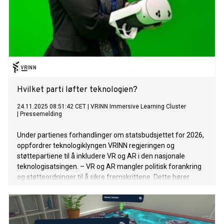
Hvilket parti løfter teknologien?
24.11.2025 08:51:42 CET
|
VRINN Immersive Learning Cluster
|
Pressemelding
Under partienes forhandlinger om statsbudsjettet for 2026,
oppfordrer teknologiklyngen VRINN regjeringen og
støttepartiene til å inkludere VR og AR i den nasjonale
teknologisatsingen. – VR og AR mangler politisk forankring
og støtteordninger til å sikre fremskrittene. Dette hører
hjemme under den nasjonale teknologisatsingen for 2026,
sier VRINN-direktør Eli Bryhni.