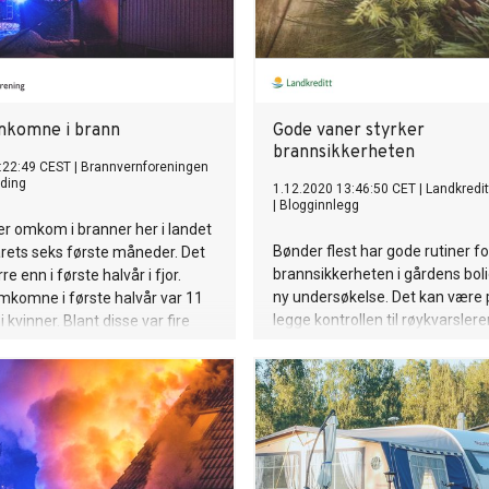
mkomne i brann
Gode vaner styrker
brannsikkerheten
:22:49 CEST
|
Brannvernforeningen
ding
1.12.2020 13:46:50 CET
|
Landkredit
|
Blogginnlegg
r omkom i branner her i landet
Bønder flest har gode rutiner fo
 årets seks første måneder. Det
brannsikkerheten i gårdens boli
e enn i første halvår i fjor.
ny undersøkelse. Det kan være 
mkomne i første halvår var 11
legge kontrollen til røykvarsler
kvinner. Blant disse var fire
 16 år.