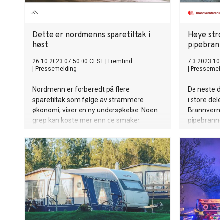
Dette er nordmenns sparetiltak i
Høye str
høst
pipebran
26.10.2023 07:50:00 CEST
|
Fremtind
7.3.2023 10
|
Pressemelding
|
Pressemel
Nordmenn er forberedt på flere
De neste d
sparetiltak som følge av strammere
i store del
økonomi, viser en ny undersøkelse. Noen
Brannvern
grep kan koste mer enn de smaker.
pipebranne
varmen.