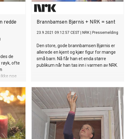
n redde
Brannbamsen Bjørnis + NRK = sant
23.9.2021 09:12:57 CEST
|
NRK
|
Pressemelding
g
Den store, gode brannbamsen Bjørnis er
allerede en kjent og kjær figur for mange
ldes de
små barn. Nå får han et enda større
 røyk, ofte
publikum når han tas inn i varmen av NRK.
En
 ikke noe
trømkutt,