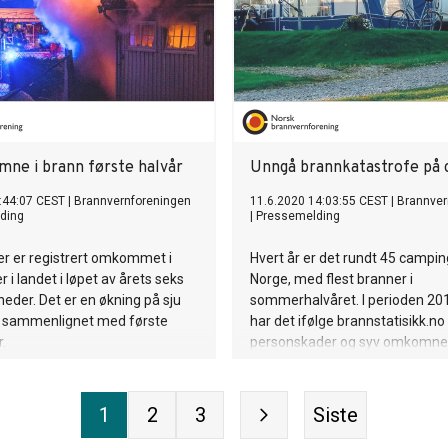
ne i brann første halvår
Unngå brannkatastrofe på
:44:07 CEST
|
Brannvernforeningen
11.6.2020 14:03:55 CEST
|
Brannver
ding
|
Pressemelding
er er registrert omkommet i
Hvert år er det rundt 45 campin
 i landet i løpet av årets seks
Norge, med flest branner i
eder. Det er en økning på sju
sommerhalvåret. I perioden 2
sammenlignet med første
har det ifølge brannstatisikk.no
r.
personskader og syv omkomn
følge av campingbranner. I år e
Norgesferie som gjelder, og det
ekstra mange ferieglade turist
1
2
3
Siste
campingplassene. Norsk
brannvernforening frykter bran