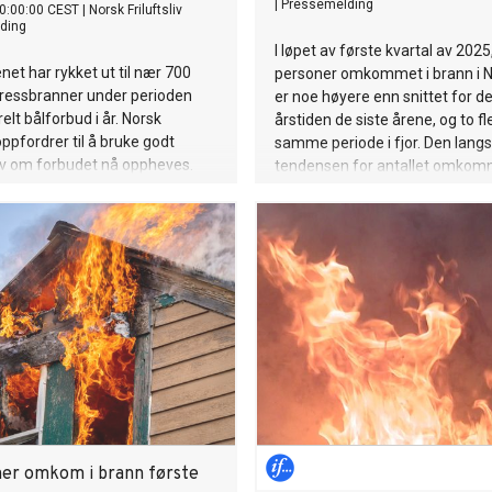
|
Pressemelding
0:00:00 CEST
|
Norsk Friluftsliv
ding
I løpet av første kvartal av 2025
et har rykket ut til nær 700
personer omkommet i brann i N
gressbranner under perioden
er noe høyere enn snittet for d
lt bålforbud i år. Norsk
årstiden de siste årene, og to fl
 oppfordrer til å bruke godt
samme periode i fjor. Den langs
lv om forbudet nå oppheves.
tendensen for antallet omkomn
er likevel svært positiv.
ner omkom i brann første