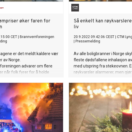
ømpriser øker faren for
Så enkelt kan røykvarslere
n
liv
:15:00 CET
|
Brannvernforeningen
20.9.2022 09:42:06 CEST
|
CTM Lyn
ding
|
Pressemelding
agene er det meldt kaldere vær
Av alle boligbranner i Norge sky
er av Norge.
fleste dødsfallene inhalasjon av
foreningen advarer om flere
med utspring fra stekeovnen. 
r når folk fyrer for å holde
røykvarsler alarmerer, men gjør
med årsaken. Med produktet S
reduserer man risikoen for
røykforgiftning betraktelig.