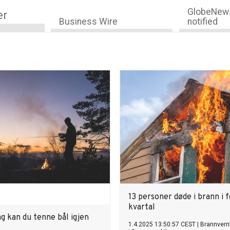
GlobeNews
er
Business Wire
notified
13 personer døde i brann i 
kvartal
ag kan du tenne bål igjen
1.4.2025 13:50:57 CEST
|
Brannvern