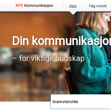
Hjem
Følg innhold
Din kommunikasjo
– for viktige budskap