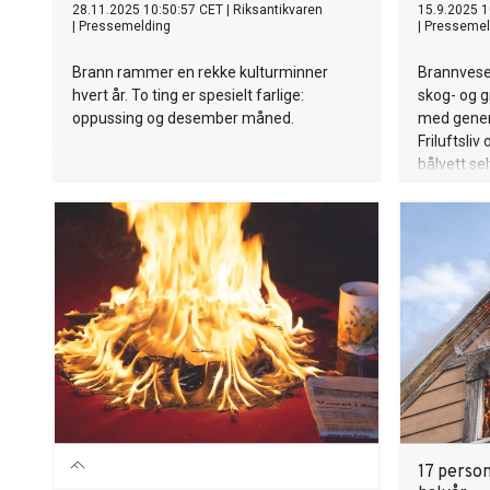
28.11.2025 10:50:57 CET
|
Riksantikvaren
15.9.2025 1
|
Pressemelding
|
Pressemel
Brann rammer en rekke kulturminner
Brannvesen
hvert år. To ting er spesielt farlige:
skog- og 
oppussing og desember måned.
med genere
Friluftsliv
bålvett se
17 perso