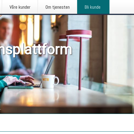
Våre kunder
Om tjenesten
Bli kunde
nsplattform