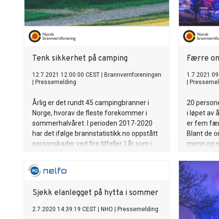
Tenk sikkerhet på camping
Færre o
12.7.2021 12:00:00 CEST
|
Brannvernforeningen
1.7.2021 09
|
Pressemelding
|
Pressemel
Årlig er det rundt 45 campingbranner i
20 persone
Norge, hvorav de fleste forekommer i
i løpet av
sommerhalvåret. I perioden 2017-2020
er fem færr
har det ifølge brannstatistikk.no oppstått
Blant de o
personskader ved fire tilfeller. I år som i
menn og ni 
fjor skal mange nordmenn feriere i eget
barn under
land, noe som betyr ekstra mange
ferieglade turister på campingplasser.
Norsk brannvernforening oppfordrer alle
Sjekk elanlegget på hytta i sommer
campingturister til å tenke sikkerhet i
sommer.
2.7.2020 14:39:19 CEST
|
NHO
|
Pressemelding