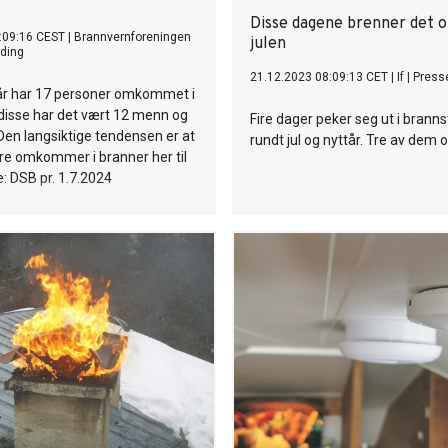
Disse dagene brenner det of
:09:16 CEST
|
Brannvernforeningen
julen
ding
21.12.2023 08:09:13 CET
|
If
|
Press
 år har 17 personer omkommet i
disse har det vært 12 menn og
Fire dager peker seg ut i branns
 Den langsiktige tendensen er at
rundt jul og nyttår. Tre av dem 
re omkommer i branner her til
e: DSB pr. 1.7.2024