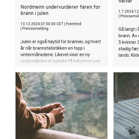
halvår
Nordmenn undervurderer faren for
1.7.2024 12
brann i julen
|
Pressemel
13.12.2024 07:00:00 CET
|
Fremtind
|
Pressemelding
Så langt i
brann. Av 
Julen er også høytid for branner, og hvert
5 kvinner.
år når brannstatistikken en topp i
stadig fær
vintermånedene. Likevel viser en ny
lands. Kild
undersøkelse at ganske få bekymrer seg
for brann i julen.