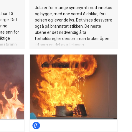
Jula er for mange synonymt med innekos
, har 13
og hygge, med noe varmt å drikke, fyr i
orge. Det
peisen og levende lys. Det vises dessverre
enne
også på brannstatistikken. De neste
ere enn for
ukene er det nødvendig å ta
iktige
forholdsregler dersom man bruker åpen
e i brann
ild som en del av julekosen.