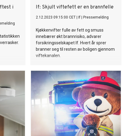
test i
If: Skjult viftefett er en brannfelle
2.12.2023 09:15:00 CET
|
If
|
Pressemelding
emelding
Kjøkkenvifter fulle av fett og smuss
tatistikken
innebærer økt brannrisiko, advarer
overrasker.
forsikringsselskapet If. Hvert år sprer
branner seg til resten av boligen gjennom
viftekanalen.