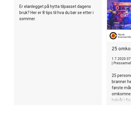
Er elanlegget på hytta tilpasset dagens
bruk? Her er 8 tips til hva du bør se etter i
sommer.
25 omkom
1.7.2020 07
|
Pressemel
25 person
branner her
første mån
omkomne 
halvår i fjo