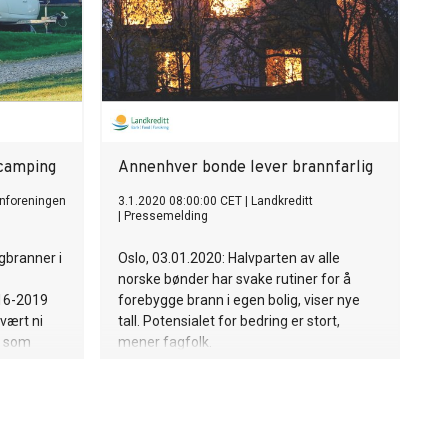
 camping
Annenhver bonde lever brannfarlig
nforeningen
3.1.2020 08:00:00 CET
|
Landkreditt
|
Pressemelding
gbranner i
Oslo, 03.01.2020: Halvparten av alle
norske bønder har svake rutiner for å
016-2019
forebygge brann i egen bolig, viser nye
 vært ni
tall. Potensialet for bedring er stort,
e som
mener fagfolk.
r det
 betyr
er på
nulykker