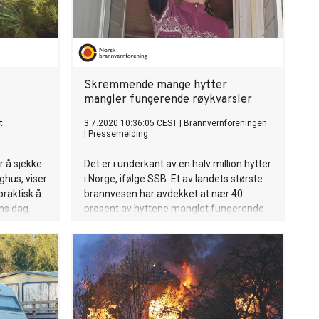
Skremmende mange hytter
mangler fungerende røykvarsler
t
3.7.2020 10:36:05 CEST
|
Brannvernforeningen
|
Pressemelding
r å sjekke
Det er i underkant av en halv million hytter
ghus, viser
i Norge, ifølge SSB. Et av landets største
praktisk å
brannvesen har avdekket at nær 40
ens dag.
prosent av hyttene manglet fungerende
røykvarsler, og flere andre brannvesen
bekrefter den samme tendensen for sitt
område. Det kan bety at så mange som
176.000 hytter mangler fungerende
røykvarsler.