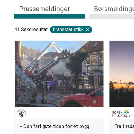
Pressemeldinger
Børsmelding
41
Søkeresultat
brannstatistikk
– Den farligste tiden for et bygg
Fra tirsd