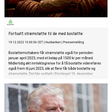
Fortsatt strømstøtte til de med bostøtte
19.12.2022 15:00:56 CET
|
Husbanken
|
Pressemelding
Bostøttemottakere får strømstøtte også for perioden
januar-april 2023, med et beløp på 1500 kr per måned.
Midlertidig økt inntektsgrense for å få bostøtte videreføres
også frem til juni 2023, slik at flere får både bostøtte og
strømstøtte. Det ble vedtatt i Stortinget 16. desember.