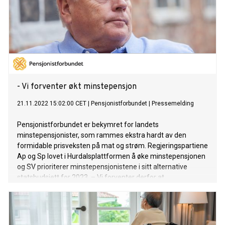
- Vi forventer økt minstepensjon
21.11.2022 15:02:00 CET
|
Pensjonistforbundet
|
Pressemelding
Pensjonistforbundet er bekymret for landets
minstepensjonister, som rammes ekstra hardt av den
formidable prisveksten på mat og strøm. Regjeringspartiene
Ap og Sp lovet i Hurdalsplattformen å øke minstepensjonen
og SV prioriterer minstepensjonistene i sitt alternative
statsbudsjett for 2023. – Vi forventer derfor at
budsjettforhandlingene resulterer i mer til
minstepensjonistene, sier Pensjonistforbundets leder Jan
Davidsen.