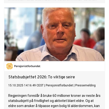
Frostingen følger Bye-saken for lokalsamfunnet. Se listen
med nye tildelinger i Norsk Journalistikk i oktober 2025.
Statsbudsjettet 2026: To viktige seire
15.10.2025 14:16:49 CEST
|
Pensjonistforbundet
|
Pressemelding
Regjeringen foreslår å bruke 60 millioner kroner av neste års
statsbudsjett på frivillighet og aktivitet blant eldre. Og at
eldre som ønsker å tilpasse egen bolig til alderdommen, kan