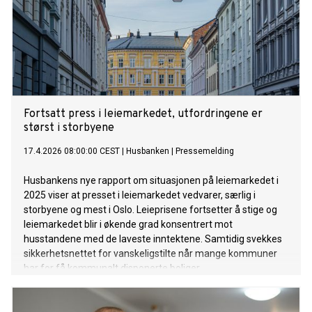
Fortsatt press i leiemarkedet, utfordringene er
størst i storbyene
17.4.2026 08:00:00 CEST
|
Husbanken
|
Pressemelding
Husbankens nye rapport om situasjonen på leiemarkedet i
2025 viser at presset i leiemarkedet vedvarer, særlig i
storbyene og mest i Oslo. Leieprisene fortsetter å stige og
leiemarkedet blir i økende grad konsentrert mot
husstandene med de laveste inntektene. Samtidig svekkes
sikkerhetsnettet for vanskeligstilte når mange kommuner
har for få kommunalt disponerte boliger.