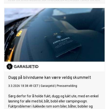
regn og slaps trekkes inn i kjøretøyet med klær, utstyr og sko.
Nå lanserer Garasjetid en enkel, effektiv og gjenbrukbar
løsning som gjør hverdagen enklere og innemiljøet mer
komfortabelt.
Dugg på bilvinduene kan være veldig skummelt
3.3.2026 18:38:49 CET
|
Garasjetid
|
Pressemelding
Sørg derfor for å holde fukt, dugg og lukt ute, med en enkel
løsning for alle med bil, båt, bobil eller campingvogn.
Fuktproblemer i lukkede rom som biler, båter, bobiler og