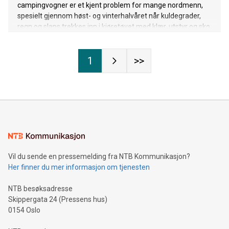
campingvogner er et kjent problem for mange nordmenn,
spesielt gjennom høst- og vinterhalvåret når kuldegrader,
regn og slaps trekkes inn i kjøretøyet med klær, utstyr og sko.
Nå lanserer Garasjetid en enkel, effektiv og gjenbrukbar
løsning som gjør hverdagen enklere og innemiljøet mer
1
>>
komfortabelt.
Vil du sende en pressemelding fra NTB Kommunikasjon?
Her finner du mer informasjon om tjenesten
NTB besøksadresse
Skippergata 24 (Pressens hus)
0154 Oslo