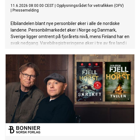
11.6.2026 08:00:00 CEST
|
Opplysningsrådet for veitrafikken (OFV)
|
Pressemelding
Elbilandelen blant nye personbiler øker i alle de nordiske
landene. Personbilmarkedet øker i Norge og Danmark,
Sverige ligger omtrent på fjorårets nivå, mens Finland har en
svak nedgang. Varebilregistreringene øker i tre av fire land i
mai, mens lastebilregistreringene faller i hele Norden.