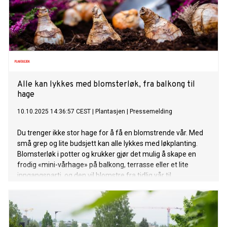
Alle kan lykkes med blomsterløk, fra balkong til
hage
10.10.2025 14:36:57 CEST
|
Plantasjen
|
Pressemelding
Du trenger ikke stor hage for å få en blomstrende vår. Med
små grep og lite budsjett kan alle lykkes med løkplanting.
Blomsterløk i potter og krukker gjør det mulig å skape en
frodig «mini-vårhage» på balkong, terrasse eller et lite
inngangsparti, og den vil blomstre fra tidlig vår til
forsommer.