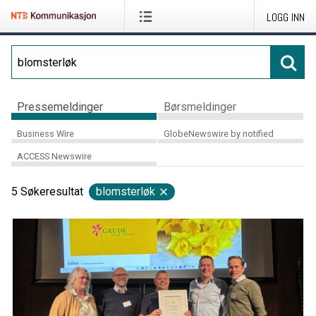
LOGG INN
Pressemeldinger
Børsmeldinger
Business Wire
GlobeNewswire by notified
ACCESS Newswire
5
Søkeresultat
blomsterløk