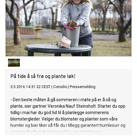
På tide å så frø og plante løk!
3.5.2016 14:31:32 CEST
|
Consilio
|
Pressemelding
- Den beste måten å gå sommeren i møte på er å så og
plante, sier gartner Veronika Nauf Steinsholt. Starter du opp
tidlig i mai har du god tid til å planlegge sommerens
blomstergleder. Velger du blomster og planter som våre
humler og bier liker så får du i tillegg garantert humlesurr og
sommerfuglbesøk i hagen eller i verandakassen.