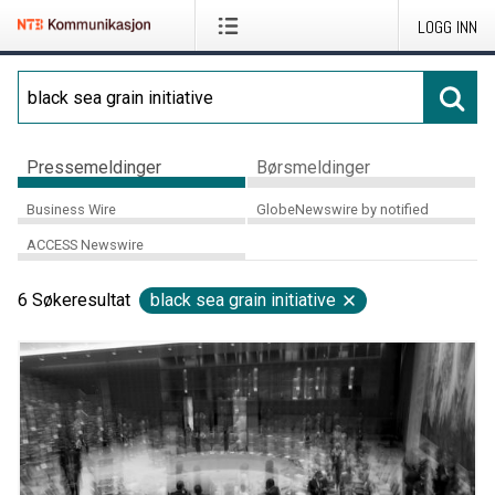
LOGG INN
Pressemeldinger
Børsmeldinger
Business Wire
GlobeNewswire by notified
ACCESS Newswire
6
Søkeresultat
black sea grain initiative