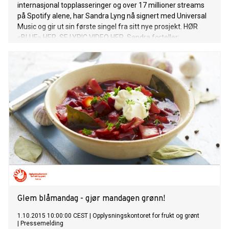
internasjonal topplasseringer og over 17 millioner streams
på Spotify alene, har Sandra Lyng nå signert med Universal
Music og gir ut sin første singel fra sitt nye prosjekt. HØR
«BLUE» HER. SE LYRIC VIDEO HER. Sandra forteller:
Orginalen Blue kom sommeren 1999. Det året følte jeg meg
ofte alene og livet var ikke enkelt. Men denne sangen fikk
meg til å smile og danse for meg selv. Blue (dabadi) var en
partylåt, men for meg lå det noe i det ordet "BLUE".
Blåmandag, Blues, BLÅTT - vondt og vakkert. Jeg ville bruke
referanser fra den låta i denne sangen som en "throwback",
en påminnelse til det året livet var tøft men ble bedre! Dette
er en låt som betyr veldig mye for meg og jeg håper den kan
være med på å gi håp, en god følelse eller bare en
påminnelse om at du aldri må gi opp. Fortsett med det du
liker å gjøre og stol på magefølelsen din! Vær stolt av den du
er, stol på de
Glem blåmandag - gjør mandagen grønn!
1.10.2015 10:00:00 CEST
|
Opplysningskontoret for frukt og grønt
|
Pressemelding