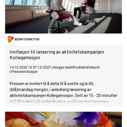
Invitasjon til lansering av aktivitetskampanjen
Kollegamosjon
14.10.2020 15:37:13 CEST
|
Norges bedriftsidrettsforbund
|
Presseinvitasjon
Pressen er invitert til å delta til å svette og le litt,
(blå)mandag morgen, i anledning lansering av
aktivitetskampanjen Kollegamosjon. Sett av 15 - 20 minutter
til å få trukket på smilebåndene og få opp hjertepumpa.
Garantiordning: Følelsen av blåmandag blir svært redusert.