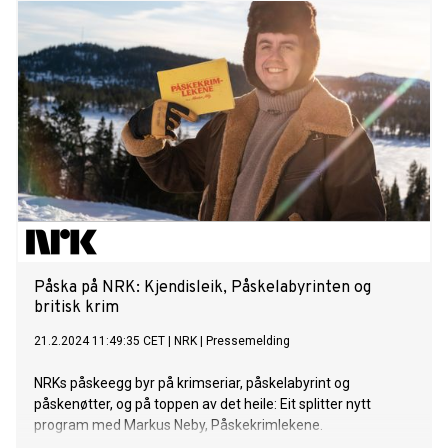
Påska på NRK: Kjendis­leik, Påske­labyrinten og
britisk krim
21.2.2024 11:49:35 CET
|
NRK
|
Pressemelding
NRKs påskeegg byr på krimseriar, påskelabyrint og
påskenøtter, og på toppen av det heile: Eit splitter nytt
program med Markus Neby, Påskekrimlekene.