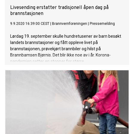
Livesending erstatter tradisjonell åpen dag på
brannstasjonen
9.9.2020 16:39:00 CEST
|
Brannvernforeningen
|
Pressemelding
Lørdag 19. september skulle hundretusener av barn besøkt
landets brannstasjoner og fått oppleve livet på
brannstasjonen, prøvekjørt brannbiler og hilst på
Brannbamsen Bjørnis. Det blir ikke noe av i år. Korona-
pandemien setter en stopper for større
publikumsarrangement og dermed er den tradisjonelle
Åpen dag avlyst.