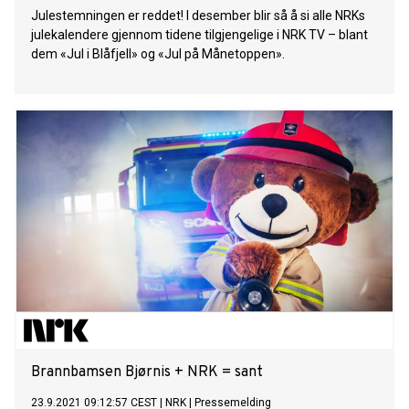
Julestemningen er reddet! I desember blir så å si alle NRKs
julekalendere gjennom tidene tilgjengelige i NRK TV – blant
dem «Jul i Blåfjell» og «Jul på Månetoppen».
Brannbamsen Bjørnis + NRK = sant
23.9.2021 09:12:57 CEST
|
NRK
|
Pressemelding