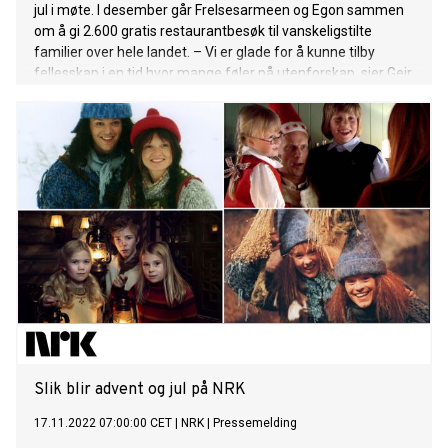
jul i møte. I desember går Frelsesarmeen og Egon sammen
om å gi 2.600 gratis restaurantbesøk til vanskeligstilte
familier over hele landet. ­– Vi er glade for å kunne tilby
fellesskap i en tid hvor mange føler på utenforskap, sier Geir
Smith-Solevåg i Frelsesarmeen.
Slik blir advent og jul på NRK
17.11.2022 07:00:00 CET
|
NRK
|
Pressemelding