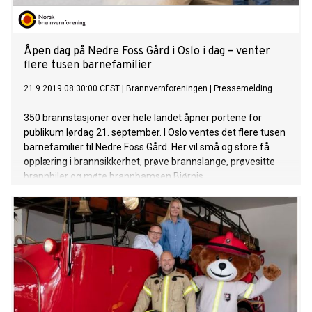
Åpen dag på Nedre Foss Gård i Oslo i dag – venter
flere tusen barnefamilier
21.9.2019 08:30:00 CEST
|
Brannvernforeningen
|
Pressemelding
350 brannstasjoner over hele landet åpner portene for
publikum lørdag 21. september. I Oslo ventes det flere tusen
barnefamilier til Nedre Foss Gård. Her vil små og store få
opplæring i brannsikkerhet, prøve brannslange, prøvesitte
brannbiler og møte brannbamsen Bjørnis.