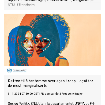
rapport om seksuell og reproduktiv helse og rettigheter på
NTNU i Trondheim.
Retten til å bestemme over egen kropp – også for
de mest marginaliserte
5.11.2024 07:30:00 CET
|
FN-sambandet
|
Presseinvitasjon
Sex og Politikk, SNU, Utenriksdepartementet, UNFPA og FN-