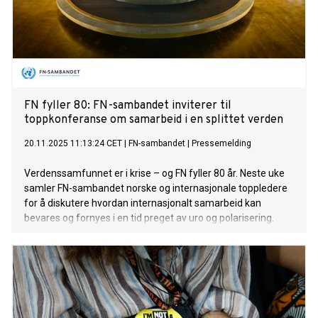
FN fyller 80: FN-sambandet inviterer til
toppkonferanse om samarbeid i en splittet verden
20.11.2025 11:13:24 CET
|
FN-sambandet
|
Pressemelding
Verdenssamfunnet er i krise – og FN fyller 80 år. Neste uke
samler FN-sambandet norske og internasjonale toppledere
for å diskutere hvordan internasjonalt samarbeid kan
bevares og fornyes i en tid preget av uro og polarisering.