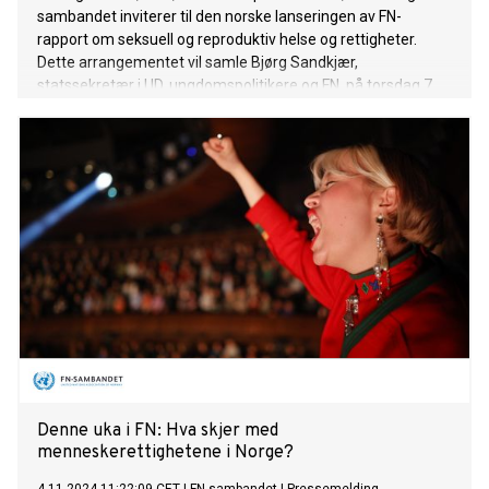
sambandet inviterer til den norske lanseringen av FN-
rapport om seksuell og reproduktiv helse og rettigheter.
Dette arrangementet vil samle Bjørg Sandkjær,
statssekretær i UD, ungdomspolitikere og FN, på torsdag 7.
november.
Denne uka i FN: Hva skjer med
menneskerettighetene i Norge?