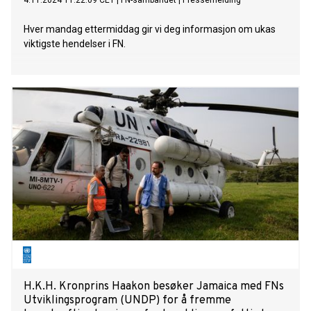
4.11.2024 11:22:09 CET
|
FN-sambandet
|
Pressemelding
Hver mandag ettermiddag gir vi deg informasjon om ukas
viktigste hendelser i FN.
H.K.H. Kronprins Haakon besøker Jamaica med FNs
Utviklingsprogram (UNDP) for å fremme