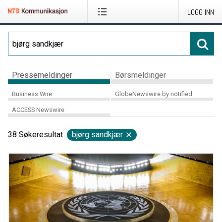
LOGG INN
Pressemeldinger
Børsmeldinger
Business Wire
GlobeNewswire by notified
ACCESS Newswire
38
Søkeresultat
bjørg sandkjær