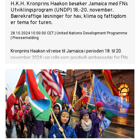
H.K.H. Kronprins Haakon besøker Jamaica med FNs
Utviklingsprogram (UNDP) 18.-20. november.
Bærekraftige løsninger for hav, klima og fattigdom
er tema for turen.
28.10.2024 10:00:00 CET
|
United Nations Development Programme
|
Pressemelding
Kronprins Haakon vil reise til Jamaica i perioden 18. til 20.
november 2024 i sin rolle som goodwill-ambassadør for FNs
utviklingsprogram (UNDP). Kronprinsen, som har hatt denne
rollen siden 2003, er sterkt engasjert i arbeidet med å
fremme FNs bærekraftsmål, særlig mål 1 om å utrydde
fattigdom og mål 14 om å bevare livet i havet.