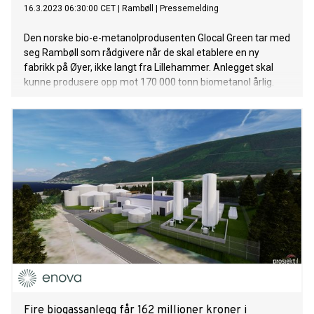
16.3.2023 06:30:00 CET
|
Rambøll
|
Pressemelding
Den norske bio-e-metanolprodusenten Glocal Green tar med
seg Rambøll som rådgivere når de skal etablere en ny
fabrikk på Øyer, ikke langt fra Lillehammer. Anlegget skal
kunne produsere opp mot 170 000 tonn biometanol årlig.
Fire biogassanlegg får 162 millioner kroner i