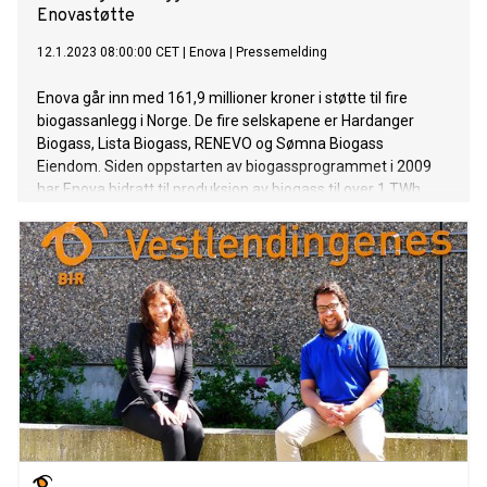
Enovastøtte
12.1.2023 08:00:00 CET
|
Enova
|
Pressemelding
Enova går inn med 161,9 millioner kroner i støtte til fire
biogassanlegg i Norge. De fire selskapene er Hardanger
Biogass, Lista Biogass, RENEVO og Sømna Biogass
Eiendom. Siden oppstarten av biogassprogrammet i 2009
har Enova bidratt til produksjon av biogass til over 1 TWh
fornybar energi.