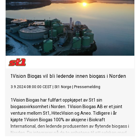
1Vision Biogas vil bli ledende innen biogass i Norden
3.9.2024 08:00:00 CEST
|
St1 Norge
|
Pressemelding
1Vision Biogas har fullført oppkjøpet av St1 sin
biogassvirksomhet i Norden. 1Vision Biogas AB er et joint
venture mellom St1, HitecVision og Aneo. Tidligere i år
kjøpte 1Vision Biogas 100% av aksjene i Biokraft
International, den ledende produsenten av flytende biogass i
Norden. De integrerer nå de to enhetene til ett selskap med
ambisjon om å bli det ledende biogasselskapet i Norden.