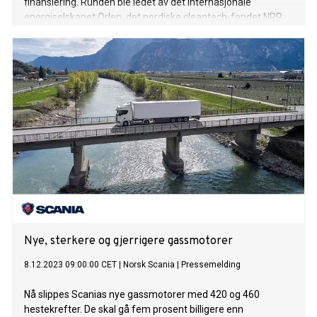
finansiering. Runden ble ledet av det internasjonale
energiselskapet Orlen, det nordiske cleantech-fondet NRP
Zero og Steinsvik Family Office. Eksisterende aksjonærer
Investinor, Eviny, Hafslund, Lyse og Sarsia Seed, deltok også i
runden med til sammen 95 millioner NOK.
Nye, sterkere og gjerrigere gassmotorer
8.12.2023 09:00:00 CET
|
Norsk Scania
|
Pressemelding
Nå slippes Scanias nye gassmotorer med 420 og 460
hestekrefter. De skal gå fem prosent billigere enn