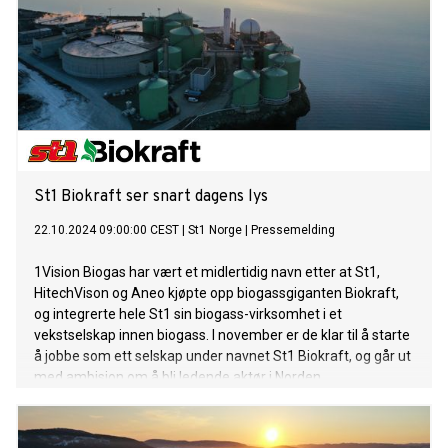
St1 Biokraft ser snart dagens lys
22.10.2024 09:00:00 CEST
|
St1 Norge
|
Pressemelding
1Vision Biogas har vært et midlertidig navn etter at St1,
HitechVison og Aneo kjøpte opp biogassgiganten Biokraft,
og integrerte hele St1 sin biogass-virksomhet i et
vekstselskap innen biogass. I november er de klar til å starte
å jobbe som ett selskap under navnet St1 Biokraft, og går ut
med ambisjon om å bli ledende aktør i Norden.