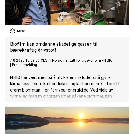
Biofilm kan omdanne skadelige gasser til
bærekraftig drivstoff
7.8.2025 13:09:35 CEST
|
Norsk institutt for bioøkonomi - NIBIO
|
Pressemelding
NIBIO har vært med på å utvikle en metode for å gjøre
klimagasser som karbondioksid og karbonmonoksid om til
grønn biometan – en fornybar energikilde. Ved hjelp av
tynne lag med mikroorganismer, såkalte biofilmer, kan
skadelige gasser bli til bærekraftig drivstoff.