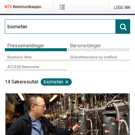
LOGG INN
Pressemeldinger
Børsmeldinger
Business Wire
GlobeNewswire by notified
ACCESS Newswire
14
Søkeresultat
biometan