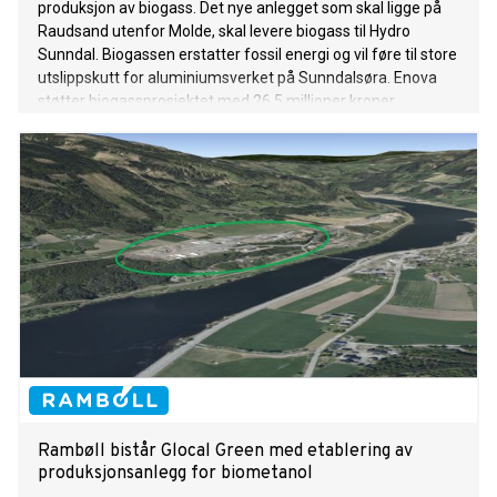
produksjon av biogass. Det nye anlegget som skal ligge på
Raudsand utenfor Molde, skal levere biogass til Hydro
Sunndal. Biogassen erstatter fossil energi og vil føre til store
utslippskutt for aluminiumsverket på Sunndalsøra. Enova
støtter biogassprosjektet med 26,5 millioner kroner.
Rambøll bistår Glocal Green med etablering av
produksjonsanlegg for biometanol