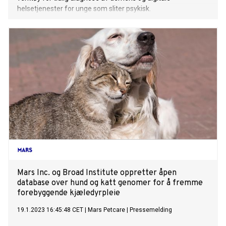
helsetjenester for unge som sliter psykisk.
Mars Inc. og Broad Institute oppretter åpen
database over hund og katt genomer for å fremme
forebyggende kjæledyrpleie
19.1.2023 16:45:48 CET
|
Mars Petcare
|
Pressemelding