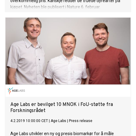
overkommelig pris. Kanskje redder de truede dyrearter på
kjøpet. Nyheten ble publisert i Nature 6. februar.
Age Labs er bevilget 10 MNOK i FoU-støtte fra
Forskningsrådet
4.2.2019 10:00:00 CET
|
Age Labs
|
Press release
Age Labs utvikler en ny og presis biomarkør for å måle