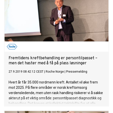
Fremtidens kreftbehandling er persontilpasset –
men det haster med å få på plass løsninger
27.9.2019 08:42:12 CEST
|
Roche Norge
|
Pressemelding
Hvert år får 35.000 nordmenn kreft. Antallet vil øke frem
mot 2025. På flere områder er norsk kreftomsorg
verdensledende, men uten rask handling risikerer vi å sakke
akterut på et viktig område: persontilpasset diagnostikk og
behandling. Det kreves et kollektivt taktskifte for at alle
norske pasienter som trenger det kan få tilbud om