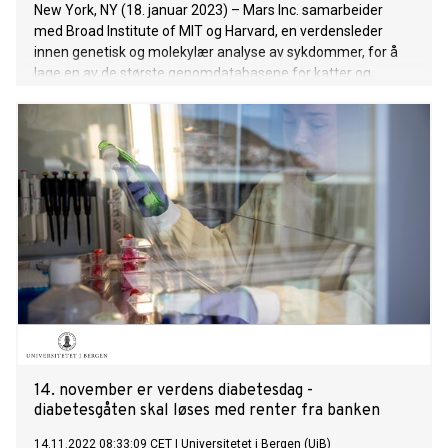
New York, NY (18. januar 2023) – Mars Inc. samarbeider
med Broad Institute of MIT og Harvard, en verdensleder
innen genetisk og molekylær analyse av sykdommer, for å
lage en av de største genomdatabasene for katter og
hunder med åpen tilgang i verden.
14. november er verdens diabetesdag -
diabetesgåten skal løses med renter fra banken
14.11.2022 08:33:09 CET
|
Universitetet i Bergen (UiB)