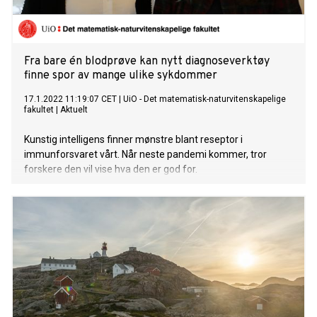
Fra bare én blodprøve kan nytt diagnoseverktøy
finne spor av mange ulike sykdommer
17.1.2022 11:19:07 CET
|
UiO - Det matematisk-naturvitenskapelige
fakultet
|
Aktuelt
Kunstig intelligens finner mønstre blant reseptor i
immunforsvaret vårt. Når neste pandemi kommer, tror
forskere den vil vise hva den er god for.