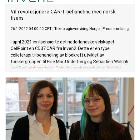
Vil revolusjonere CAR-T behandling med norsk
lisens
26.1.2022 04:00:00 CET
|
Teknologioverføring Norge
|
Pressemelding
I april 2021 innlisensierte det nederlandske selskapet
CellPoint en CD37 CAR fra Inven2. Dette er en type
celleterapi til behandling av blodkreft utviklet av
forskergruppen til Else Marit Inderberg og Sébastien Wälchli
ved Radiumhospitalet, Oslo Universitetssykehus. Kliniske
studier vil starte i løpet av et år, sier Tol Trimborn som er
gründer og administrerende direktør i CellPoint.