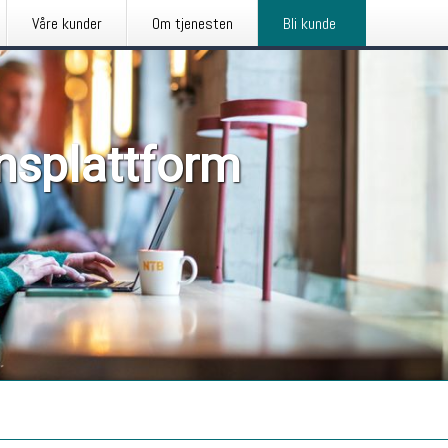
Våre kunder
Om tjenesten
Bli kunde
nsplattform