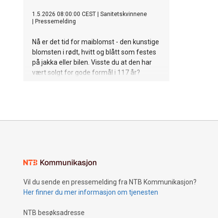
1.5.2026 08:00:00 CEST
|
Sanitetskvinnene
|
Pressemelding
Nå er det tid for maiblomst - den kunstige
blomsten i rødt, hvitt og blått som festes
på jakka eller bilen. Visste du at den har
vært solgt for gode formål i 117 år?
Vil du sende en pressemelding fra NTB Kommunikasjon?
Her finner du mer informasjon om tjenesten
NTB besøksadresse