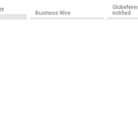
GlobeNews
er
Business Wire
notified