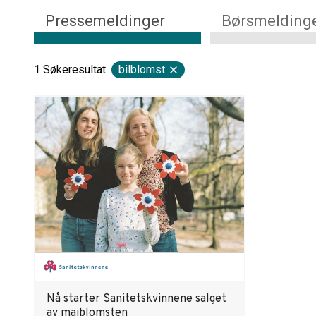
Pressemeldinger
Børsmelding
1
Søkeresultat
bilblomst
Nå starter Sanitetskvinnene salget
av maiblomsten