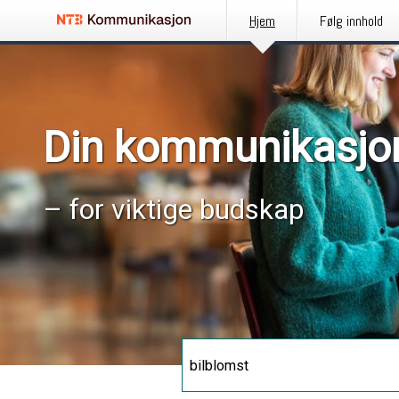
Hjem
Følg innhold
Din kommunikasjo
– for viktige budskap