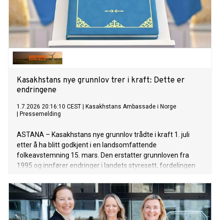
Kasakhstans nye grunnlov trer i kraft: Dette er
endringene
1.7.2026 20:16:10 CEST
|
Kasakhstans Ambassade i Norge
|
Pressemelding
ASTANA – Kasakhstans nye grunnlov trådte i kraft 1. juli
etter å ha blitt godkjent i en landsomfattende
folkeavstemning 15. mars. Den erstatter grunnloven fra
1995 og innfører endringer i landets styresett, fordelingen
av statsmakten, de konstitusjonelle rettighetene og de
offentlige institusjonene.