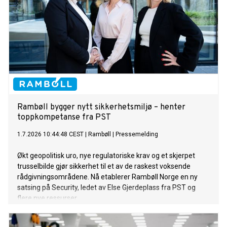
Rambøll bygger nytt sikkerhetsmiljø – henter
toppkompetanse fra PST
1.7.2026 10:44:48 CEST
|
Rambøll
|
Pressemelding
Økt geopolitisk uro, nye regulatoriske krav og et skjerpet
trusselbilde gjør sikkerhet til et av de raskest voksende
rådgivningsområdene. Nå etablerer Rambøll Norge en ny
satsing på Security, ledet av Else Gjerdeplass fra PST og
flere nye ressurser.