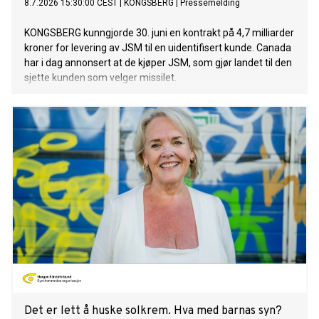
8.7.2026 15:30:00 CEST
|
KONGSBERG
|
Pressemelding
KONGSBERG kunngjorde 30. juni en kontrakt på 4,7 milliarder
kroner for levering av JSM til en uidentifisert kunde. Canada
har i dag annonsert at de kjøper JSM, som gjør landet til den
sjette kunden som velger missilet.
Det er lett å huske solkrem. Hva med barnas syn?