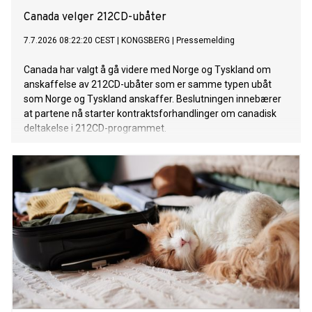
Canada velger 212CD-ubåter
7.7.2026 08:22:20 CEST
|
KONGSBERG
|
Pressemelding
Canada har valgt å gå videre med Norge og Tyskland om
anskaffelse av 212CD-ubåter som er samme typen ubåt
som Norge og Tyskland anskaffer. Beslutningen innebærer
at partene nå starter kontraktsforhandlinger om canadisk
deltakelse i 212CD-programmet.