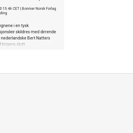
0:15:46 CET
|
Bonnier Norsk Forlag
ding
øgnene i en tysk
jonsleir skildres med dirrende
 i nederlandske Bert Natters
krigens slutt.