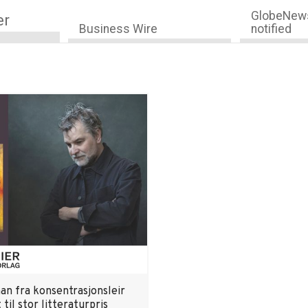
GlobeNews
er
Business Wire
notified
an fra konsentrasjonsleir
til stor litteraturpris