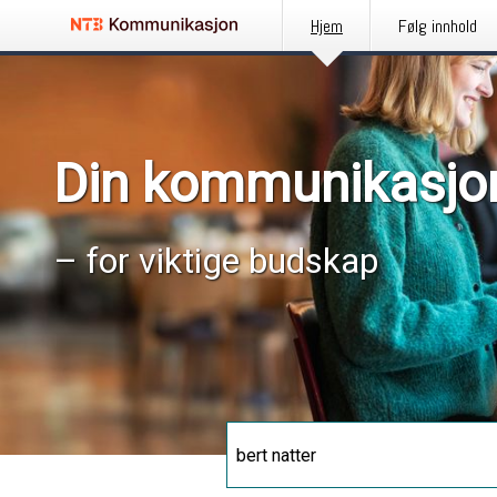
Hjem
Følg innhold
Din kommunikasjo
– for viktige budskap