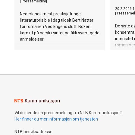
|
Pressemelding
20.2.2026 1
|
Pressemel
Nederlands mest prestisjetunge
litteraturpris ble i dag tildelt Bert Natter
De siste d
for romanen Ved krigens slutt. Boken
konsentras
kom ut på norsk i vinter og fikk svært gode
intensitet
anmeldelser.
roman Ved 
Vil du sende en pressemelding fra NTB Kommunikasjon?
Her finner du mer informasjon om tjenesten
NTB besøksadresse