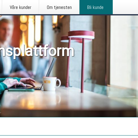
Våre kunder
Om tjenesten
Bli kunde
nsplattform