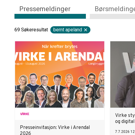
Pressemeldinger
Børsmelding
69
Søkeresultat
bernt apeland
Virke st
og digita
Presseinvitasjon: Virke i Arendal
7.7.2026 12
2026