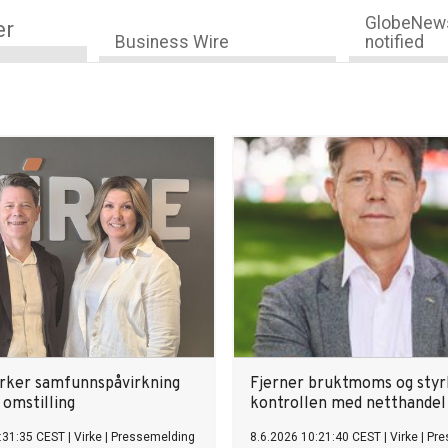
GlobeNews
er
Business Wire
notified
yrker samfunnspåvirkning
Fjerner bruktmoms og styr
l omstilling
kontrollen med netthandel
:31:35 CEST
|
Virke
|
Pressemelding
8.6.2026 10:21:40 CEST
|
Virke
|
Pre