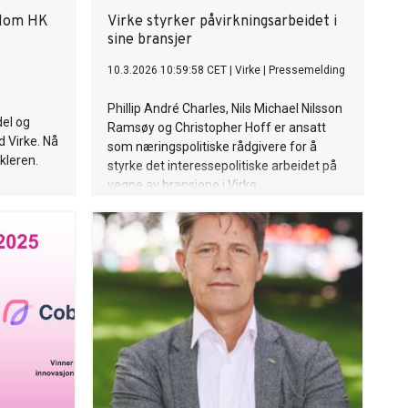
llom HK
Virke styrker påvirkningsarbeidet i
sine bransjer
10.3.2026 10:59:58 CET
|
Virke
|
Pressemelding
Phillip André Charles, Nils Michael Nilsson
del og
Ramsøy og Christopher Hoff er ansatt
 Virke. Nå
som næringspolitiske rådgivere for å
kleren.
styrke det interessepolitiske arbeidet på
vegne av bransjene i Virke.