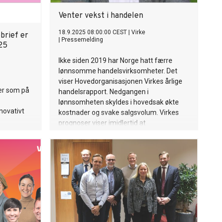
Venter vekst i handelen
18.9.2025 08:00:00 CEST
|
Virke
brief er
|
Pressemelding
25
Ikke siden 2019 har Norge hatt færre
lønnsomme handelsvirksomheter. Det
viser Hovedorganisasjonen Virkes årlige
ter som på
handelsrapport. Nedgangen i
lønnsomheten skyldes i hovedsak økte
novativt
kostnader og svake salgsvolum. Virkes
prognoser viser imidlertid at
omsetningsveksten i større grad vil drives
av bedrede salgsvolum fremover.