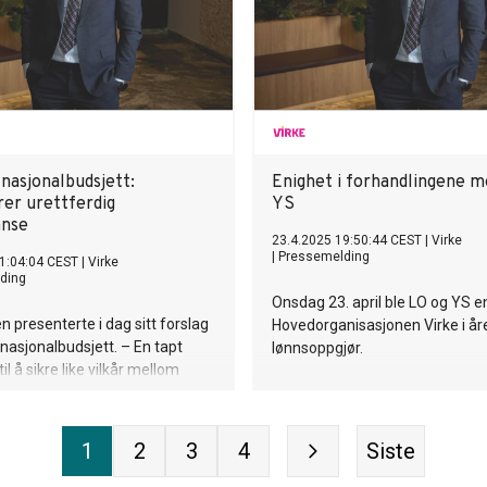
nasjonalbudsjett:
Enighet i forhandlingene m
rer urettferdig
YS
anse
23.4.2025 19:50:44 CEST
|
Virke
|
Pressemelding
1:04:04 CEST
|
Virke
ding
Onsdag 23. april ble LO og YS 
n presenterte i dag sitt forslag
Hovedorganisasjonen Virke i år
t nasjonalbudsjett. – En tapt
lønnsoppgjør.
il å sikre like vilkår mellom
utenlandske virksomheter, sier
land i Hovedorganisasjonen
1
2
3
4
Siste