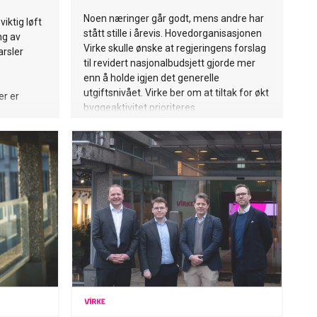
Noen næringer går godt, mens andre har
viktig løft
stått stille i årevis. Hovedorganisasjonen
ng av
Virke skulle ønske at regjeringens forslag
rsler
til revidert nasjonalbudsjett gjorde mer
enn å holde igjen det generelle
utgiftsnivået. Virke ber om at tiltak for økt
er er
byggeaktivitet prioriteres.
troll med