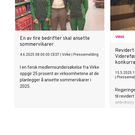
En av fire bedrifter skal ansette
sommervikarer
Revidert 
4.6.2025 08:00:00 CEST
|
Virke
|
Pressemelding
Viderefø
konkurr
I en fersk medlemsundersøkelse fra Virke
15.5.2025 1
oppgir 25 prosent av virksomhetene at de
|
Pressemel
planlegger å ansette sommervikarer i
2025.
Regjeringe
til revider
anledning t
norske og 
Bernt Ape
Virke.