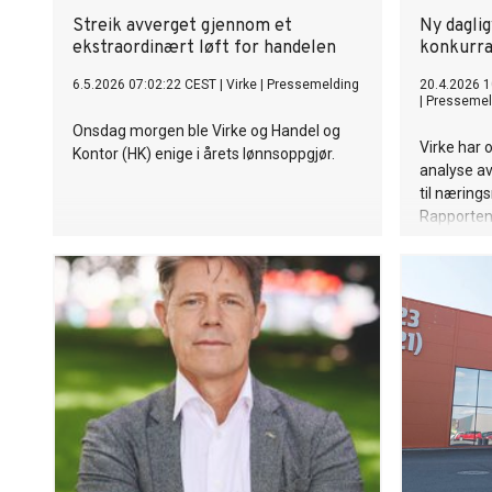
Streik avverget gjennom et
Ny daglig
ekstraordinært løft for handelen
konkurra
6.5.2026 07:02:22 CEST
|
Virke
|
Pressemelding
20.4.2026 1
|
Pressemel
Onsdag morgen ble Virke og Handel og
Virke har
Kontor (HK) enige i årets lønnsoppgjør.
analyse a
til næring
Rapporten 
Samfunnsø
viser at d
svært likt