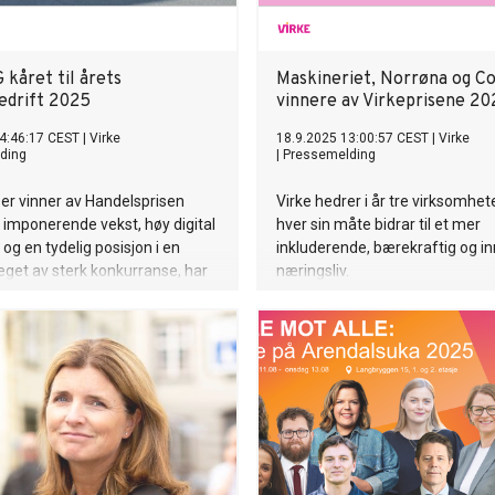
kåret til årets
Maskineriet, Norrøna og Co
edrift 2025
vinnere av Virkeprisene 20
4:46:17 CEST
|
Virke
18.9.2025 13:00:57 CEST
|
Virke
ding
|
Pressemelding
er vinner av Handelsprisen
Virke hedrer i år tre virksomhe
imponerende vekst, høy digital
hver sin måte bidrar til et mer
g en tydelig posisjon i en
inkluderende, bærekraftig og in
eget av sterk konkurranse, har
næringsliv.
vist hvordan tradisjon kan
s med nyskaping og
nsvar.