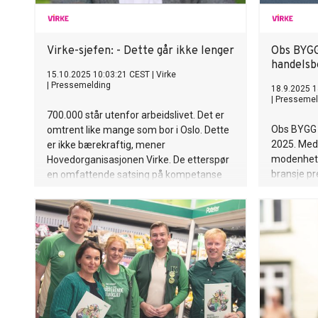
Virke-sjefen: - Dette går ikke lenger
Obs BYGG 
handelsb
15.10.2025 10:03:21 CEST
|
Virke
|
Pressemelding
18.9.2025 1
|
Pressemel
700.000 står utenfor arbeidslivet. Det er
Obs BYGG 
omtrent like mange som bor i Oslo. Dette
2025. Med 
er ikke bærekraftig, mener
modenhet o
Hovedorganisasjonen Virke. De etterspør
bransje pr
en omfattende satsing på kompetanse
selskapet 
og sysselsetting, spesielt rettet mot unge
kombinere
utenfor arbeidslivet.
samfunnsa