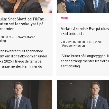
uka: SnapSkatt og TikTax –
aten setter søkelyset på
konomien
Virke i Arendal: Byr på uka
skattedebatt
:00:00 CEST
|
Skatteetaten
ding
7.8.2025 07:00:00 CEST
|
Virke
|
Presseinvitasjon
en inviterer til et spennende
I Virke-huset på Langbryggen 1
nt om digitaløkonomien under
er det arrangementer fra tidlig
 2025. I tillegg deltar vi på
sent onsdag.
rrangementer. Her finner du