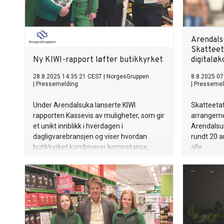
Arendals
Skatteet
Ny KIWI-rapport løfter butikkyrket
digitalø
28.8.2025 14:35:21 CEST
|
NorgesGruppen
8.8.2025 07
|
Pressemelding
|
Pressemel
Under Arendalsuka lanserte KIWI
Skatteetat
rapporten Kassevis av muligheter, som gir
arrangeme
et unikt innblikk i hverdagen i
Arendalsuka
dagligvarebransjen og viser hvordan
rundt 20 a
butikkyrket kombinerer kompetanse,
alle.
ansvar og reelle karrieremuligheter.
Rapporten handler om stolthet,
inkludering, kompetanse og muligheter,
og viser hvordan KIWI gir unge og voksne
en vei inn i arbeidslivet – og en mulighet til
å bli værende.