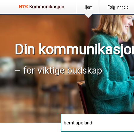
Hjem
Følg innhold
Din kommunikasjo
– for viktige budskap