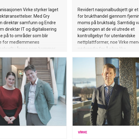
isasjonen Virke styrker laget
Revidert nasjonalbudsjett gir et 
ektøransettelser. Med Gry
for brukthandel gjennom fjerni
m direktør samfunn og Endre
moms på bruktsalg. Samtidig va
m direktør IT og digitalisering
regjeringen at de vil utrede et
ke på to områder som blir
kontrollgebyr for utenlandske
de for medlemmenes
nettplattformer, noe Virke men
sekraft i årene som kommer:
nødvendig for å sikre like
virkning og digital omstilling.
konkurransevilkår og bedre kon
varer som importeres.