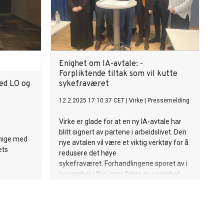
Enighet om IA-avtale: -
Forpliktende tiltak som vil kutte
ed LO og
sykefraværet
12.2.2025 17:10:37 CET
|
Virke
|
Pressemelding
Virke er glade for at en ny IA-avtale har
blitt signert av partene i arbeidslivet. Den
enige med
nye avtalen vil være et viktig verktøy for å
ets
redusere det høye
sykefraværet. Forhandlingene sporet av i
november i fjor, som følge av uenighet
om fredning av sykepengeordningen.