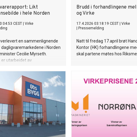
varerapport: Likt
Brudd i forhandlingene me
nsebilde i hele Norden
og Virke
0:04:53 CEST
|
Virke
17.4.2026 03:18:19 CEST
|
Virke
ding
|
Pressemelding
 overlevert en sammenlignende
Natt til fredag 17.april brøt Han
v dagligvaremarkedene i Norden
Kontor (HK) forhandlingene med
sminister Cecilie Myrseth.
skal partene møtes hos Riksme
er utarbeidet av
konomisk analyse (SØA) og
et norske dagligvaremarkedet er
 markedene i resten av Norden.