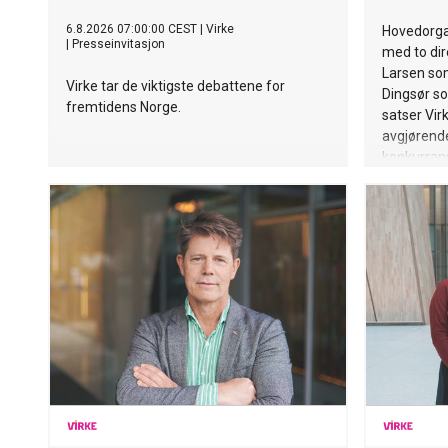
6.8.2026 07:00:00 CEST
|
Virke
Hovedorgan
|
Presseinvitasjon
med to dir
Larsen so
Virke tar de viktigste debattene for
Dingsør so
fremtidens Norge.
satser Vir
avgjøren
konkurran
samfunnspå