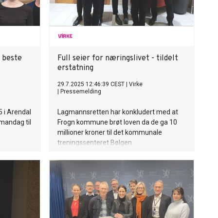
s beste
Full seier for næringslivet - tildelt
erstatning
29.7.2025 12:46:39 CEST
|
Virke
|
Pressemelding
5 i Arendal
Lagmannsretten har konkludert med at
 mandag til
Frogn kommune brøt loven da de ga 10
millioner kroner til det kommunale
treningssenteret Bølgen.