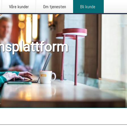
Våre kunder
Om tjenesten
Bli kunde
nsplattform