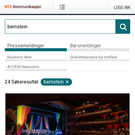
LOGG INN
Pressemeldinger
Børsmeldinger
Business Wire
GlobeNewswire by notified
ACCESS Newswire
24
Søkeresultat
bernstein