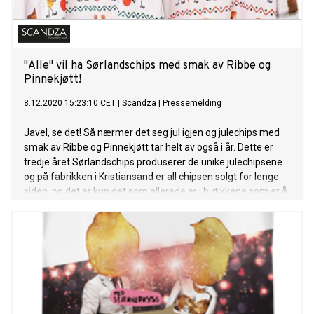
"Alle" vil ha Sørlandschips med smak av Ribbe og
Pinnekjøtt!
8.12.2020 15:23:10 CET
|
Scandza
|
Pressemelding
Javel, se det! Så nærmer det seg jul igjen og julechips med
smak av Ribbe og Pinnekjøtt tar helt av også i år. Dette er
tredje året Sørlandschips produserer de unike julechipsene
og på fabrikken i Kristiansand er all chipsen solgt for lenge
siden, og det er kun det som allerede er i butikkene som er å
få tak i dette året.