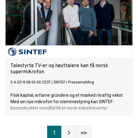
Talestyrte TV-er og høyttalere kan få norsk
supermikrofon
5.4.2018 08:00:00 CEST
|
SINTEF
|
Pressemelding
Frisk kapital, erfarne gründere og et marked i kraftig vekst.
Med sin nye mikrofon for stemmestyring kan SINTEF-
knoppskuddet sensiBel bli et norsk industrieventyr.
1
>>