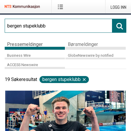
LOGG INN
Pressemeldinger
Børsmeldinger
Business Wire
GlobeNewswire by notified
ACCESS Newswire
19
Søkeresultat
bergen stupeklubb